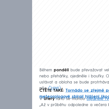
Během
pondělí
bude převažovat ve
nebo přeháňky, ojediněle i bouřky.
ustávat a obloha se bude protrháva
píše
ČHMÚ.
ČTĚTE TAKÉ:
Tornádo se zřejmě pr
meteorologové sbírají hlášení ško
V
úterý
ráno se mohou
ojediněle tv
„Až v průběhu odpoledne a večera 