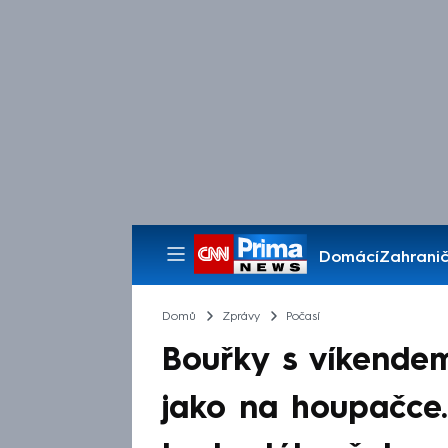
Domácí
Zahranič
Pořady
Domů
Zprávy
Počasí
Bouřky s víkende
jako na houpačce