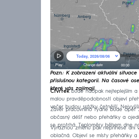
Pozn.: K zobrazení aktuální situac
příslušnou kategorii. Na časové ose
které vás zajímají.
Čtvrtek
bude naopak nejteplejším a
malou pravděpodobností objeví pře
večer budou srážky četnější. Nejvyš
Závěr pracovního týdne bude opět 
občasný déšť nebo přeháňky a ojedin
se protrhá. Teploměry během dne n
Výraznou změnu pak nepřinese ani v
oblačná. Objeví se místy přeháňky a