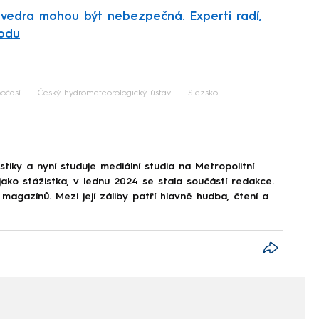
 vedra mohou být nebezpečná. Experti radí,
hodu
iled to fetch
očasí
Český hydrometeorologický ústav
Slezsko
stiky a nyní studuje mediální studia na Metropolitní
ko stážistka, v lednu 2024 se stala součástí redakce.
 magazínů. Mezi její záliby patří hlavně hudba, čtení a