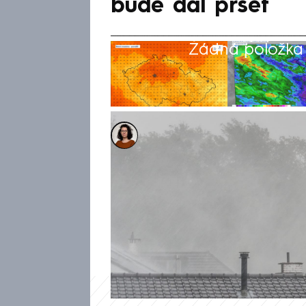
bude dál pršet
Žádná položka z
Dominika Fuchsová
1. čvn 2026, 07:48
Po bouřkovém víkendu klesly l
čekají teplotní výkyvy a prom
střídat s těmi zataženými, kte
Vychází to z předpovědi Čes
(ČHMÚ).