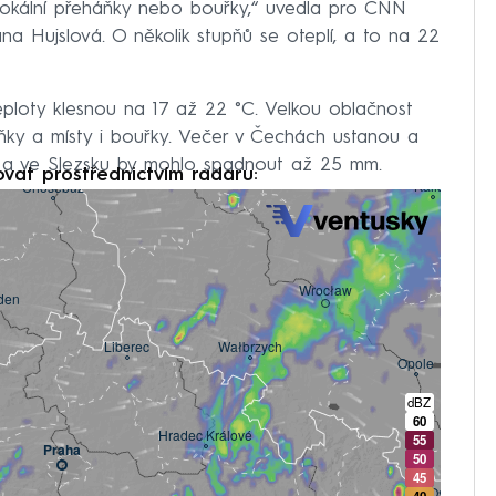
okální přeháňky nebo bouřky,“ uvedla pro CNN
Hujslová. O několik stupňů se oteplí, a to na 22
eploty klesnou na 17 až 22 °C. Velkou oblačnost
ňky a místy i bouřky. Večer v Čechách ustanou a
 a ve Slezsku by mohlo spadnout až 25 mm.
ovat prostřednictvím radaru: