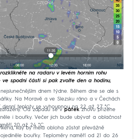
e rozklikněte na radaru v levém horním rohu
 ve spodní části si pak zvolte den a hodinu,
 nejslunečnějším dnem týdne. Během dne se ale s
háňky. Na Moravě a ve Slezsku ráno a v Čechách
ší denní teploty se vyhoupnou na 22 až 27 °C.
zatažený. Od západu se v
pátek
znovu přižene
ěle i bouřky. Večer jich bude ubývat a oblačnost
aměří 20 až 24 °C.
íkend, kdy by měla obloha zůstat převážně
 ojediněle bouřky. Teploměry naměří od 21 do 26