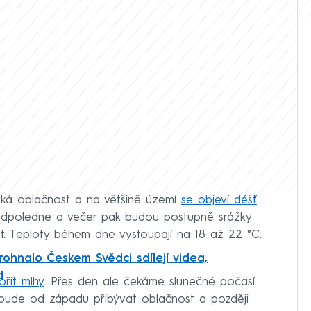
lká oblačnost a na většině území
se objeví déšť
 Odpoledne a večer pak budou postupně srážky
t. Teploty během dne vystoupají na 18 až 22 °C,
ohnalo Českem Svědci sdílejí videa,
d
ořit mlhy
. Přes den ale čekáme slunečné počasí.
bude od západu přibývat oblačnost a později