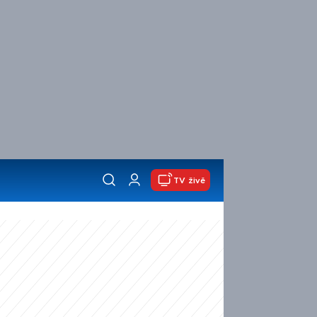
TV živě