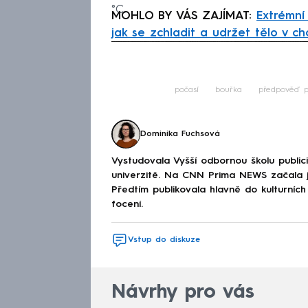
°C.
MOHLO BY VÁS ZAJÍMAT:
Extrémní
jak se zchladit a udržet tělo v c
Fa
počasí
bouřka
předpověď p
Dominika Fuchsová
Vystudovala Vyšší odbornou školu publici
univerzitě. Na CNN Prima NEWS začala ja
Předtím publikovala hlavně do kulturních
focení.
Vstup do diskuze
Návrhy pro vás