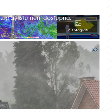
 playlistu není dostupná.
8 fotografií
etní spalující teploty. Během týdne nás
ěnlivé počasí. Slunečné dny se budou
ré doprovodí další silné srážky a bouřky.
kého hydrometeorologického ústavu