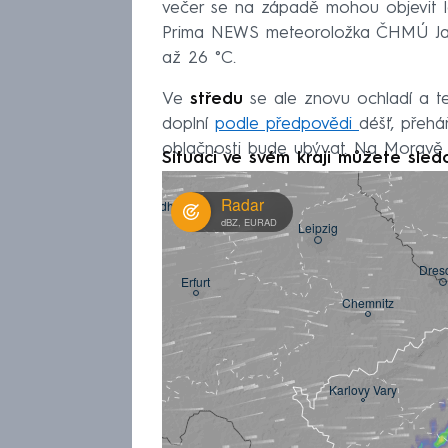
večer se na západě mohou objevit l
Prima NEWS meteoroložka ČHMÚ Jana 
až 26 °C.
Ve
středu
se ale znovu ochladí a t
doplní
podle předpovědi
déšť, přehá
oblačnosti bude ubývat. Na Moravě
Situaci ve svém kraji můžete sled