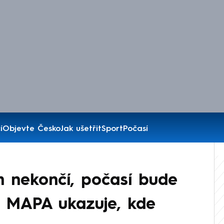
í
Objevte Česko
Jak ušetřit
Sport
Počasí
m nekončí, počasí bude
. MAPA ukazuje, kde