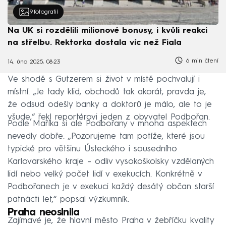
9
fotografií
Na UK si rozdělili milionové bonusy, i kvůli reakci
na střelbu. Rektorka dostala víc než Fiala
6 min čtení
14. úno 2025, 08:23
Ve shodě s Gutzerem si život v místě pochvalují i
místní. „Je tady klid, obchodů tak akorát, pravda je,
že odsud odešly banky a doktorů je málo, ale to je
všude,“ řekl reportérovi jeden z obyvatel Podbořan.
Podle Maříka si ale Podbořany v mnoha aspektech
nevedly dobře. „Pozorujeme tam potíže, které jsou
typické pro většinu Ústeckého i sousedního
Karlovarského kraje – odliv vysokoškolsky vzdělaných
lidí nebo velký počet lidí v exekucích. Konkrétně v
Podbořanech je v exekuci každý desátý občan starší
patnácti let,“ popsal výzkumník.
Praha neoslnila
Zajímavé je, že hlavní město Praha v žebříčku kvality