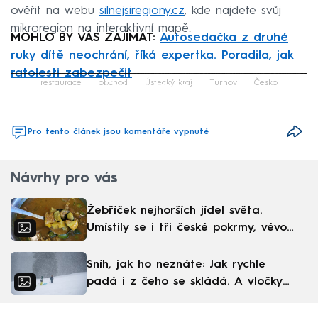
ověřit na webu
silnejsiregiony.cz
, kde najdete svůj
mikroregion na interaktivní mapě.
MOHLO BY VÁS ZAJÍMAT:
Autosedačka z druhé
ruky dítě neochrání, říká expertka. Poradila, jak
ratolesti zabezpečit
Failed to fetch
restaurace
obchod
Ústecký kraj
Turnov
Česko
Pro tento článek jsou komentáře vypnuté
Návrhy pro vás
Žebříček nejhorších jídel světa.
Umístily se i tři české pokrmy, vévodí
skandinávská kuchyně
Sníh, jak ho neznáte: Jak rychle
padá i z čeho se skládá. A vločky
nejsou bílé