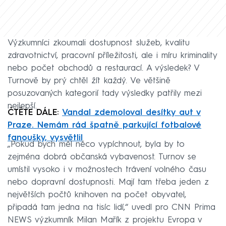
Výzkumníci zkoumali dostupnost služeb, kvalitu
zdravotnictví, pracovní příležitosti, ale i míru kriminality
nebo počet obchodů a restaurací. A výsledek? V
Turnově by prý chtěl žít každý. Ve většině
posuzovaných kategorií tady výsledky patřily mezi
nejlepší.
ČTĚTE DÁLE:
Vandal zdemoloval desítky aut v
Praze. Nemám rád špatně parkující fotbalové
fanoušky, vysvětlil
„Pokud bych měl něco vypíchnout, byla by to
zejména dobrá občanská vybavenost. Turnov se
umístil vysoko i v možnostech trávení volného času
nebo dopravní dostupnosti. Mají tam třeba jeden z
největších počtů knihoven na počet obyvatel,
připadá tam jedna na tisíc lidí,“ uvedl pro CNN Prima
NEWS výzkumník Milan Mařík z projektu Evropa v