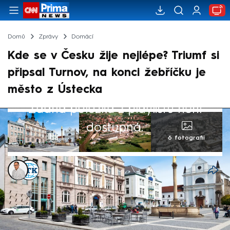
Domů
Zprávy
Domácí
Kde se v Česku žije nejlépe? Triumf si
připsal Turnov, na konci žebříčku je
město z Ústecka
Žádná položka z playlistu není
dostupná.
6 fotografií
Libor Tampier
,
ČTK
14. úno 2025, 15:56
Nejlepší podmínky k životu v Česku jsou v
Turnově, naopak nejhorší hodnocení z 206