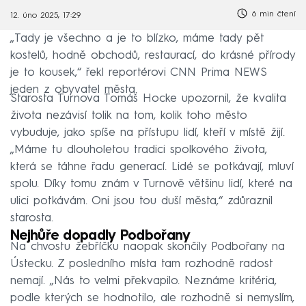
6 min čtení
12. úno 2025, 17:29
„Tady je všechno a je to blízko, máme tady pět
kostelů, hodně obchodů, restaurací, do krásné přírody
je to kousek,“ řekl reportérovi CNN Prima NEWS
jeden z obyvatel města.
Starosta Turnova Tomáš Hocke upozornil, že kvalita
života nezávisí tolik na tom, kolik toho město
vybuduje, jako spíše na přístupu lidí, kteří v místě žijí.
„Máme tu dlouholetou tradici spolkového života,
která se táhne řadu generací. Lidé se potkávají, mluví
spolu. Díky tomu znám v Turnově většinu lidí, které na
ulici potkávám. Oni jsou tou duší města,“ zdůraznil
starosta.
Nejhůře dopadly Podbořany
Na chvostu žebříčku naopak skončily Podbořany na
Ústecku. Z posledního místa tam rozhodně radost
nemají. „Nás to velmi překvapilo. Neznáme kritéria,
podle kterých se hodnotilo, ale rozhodně si nemyslím,