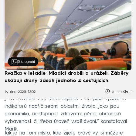
5
fotografií
Rvačka v letadle: Mladíci drobili a uráželi. Záběry
ukazují drsný zásah jednoho z cestujících
6 min čtení
14. úno 2025, 12:02
„Pro srovnání 206 mikroregionů v ČR jsme vybrali 37
indikátorů napříč sedmi oblastmi života, jako jsou
ekonomika, dostupnost zdravotní péče, občanská
vybavenost či třeba úroveň vzdělávání,“ konstatoval
Mařík.
Jak je na tom místo, kde žijete právě vy, si můžete