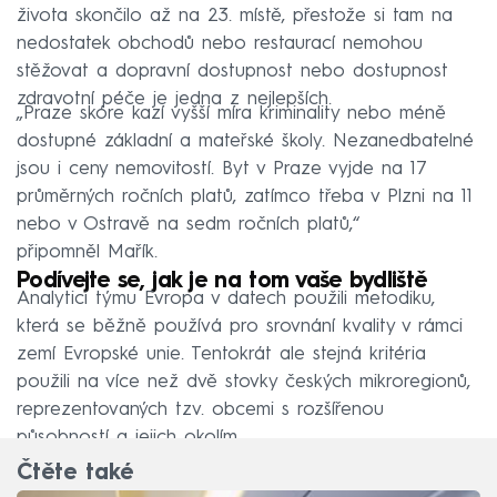
života skončilo až na 23. místě, přestože si tam na
nedostatek obchodů nebo restaurací nemohou
stěžovat a dopravní dostupnost nebo dostupnost
zdravotní péče je jedna z nejlepších.
„Praze skóre kazí vyšší míra kriminality nebo méně
dostupné základní a mateřské školy. Nezanedbatelné
jsou i ceny nemovitostí. Byt v Praze vyjde na 17
průměrných ročních platů, zatímco třeba v Plzni na 11
nebo v Ostravě na sedm ročních platů,“
připomněl Mařík.
Podívejte se, jak je na tom vaše bydliště
Analytici týmu Evropa v datech použili metodiku,
která se běžně používá pro srovnání kvality v rámci
zemí Evropské unie. Tentokrát ale stejná kritéria
použili na více než dvě stovky českých mikroregionů,
reprezentovaných tzv. obcemi s rozšířenou
působností a jejich okolím.
Čtěte také