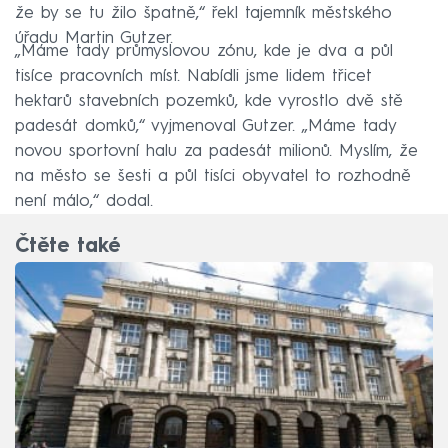
že by se tu žilo špatně,“ řekl tajemník městského
úřadu Martin Gutzer.
„Máme tady průmyslovou zónu, kde je dva a půl
tisíce pracovních míst. Nabídli jsme lidem třicet
hektarů stavebních pozemků, kde vyrostlo dvě stě
padesát domků,“ vyjmenoval Gutzer. „Máme tady
novou sportovní halu za padesát milionů. Myslím, že
na město se šesti a půl tisíci obyvatel to rozhodně
není málo,“ dodal.
Čtěte také