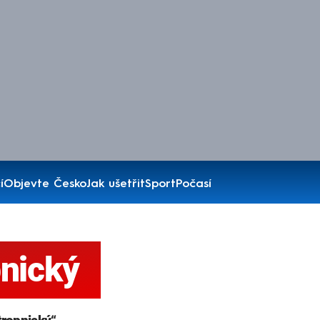
í
Objevte Česko
Jak ušetřit
Sport
Počasí
pnický