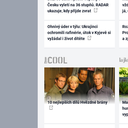
Česku vyletí na 36 stupňů. RADAR
vž
ukazuje, kdy přijde zvrat
já,
Ohnivý úder v týlu: Ukrajinci
Ro
ochromili rafinérie, útok v Kyjevě si
Pr
vyžádal i život dítěte
a 
10 nejlepších dílů Hvězdné brány
Ma
hum
vy