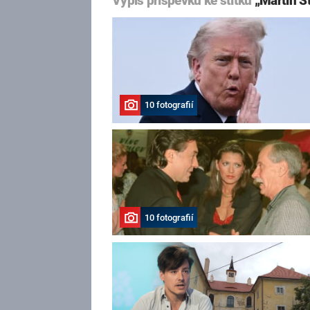
Výpis příspěvků ke štítku
„Martin S
10 fotografií
10 fotografií