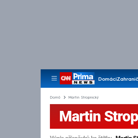
Domácí
Zahranič
Pořady
Domů
Martin Stropnický
Martin Stro