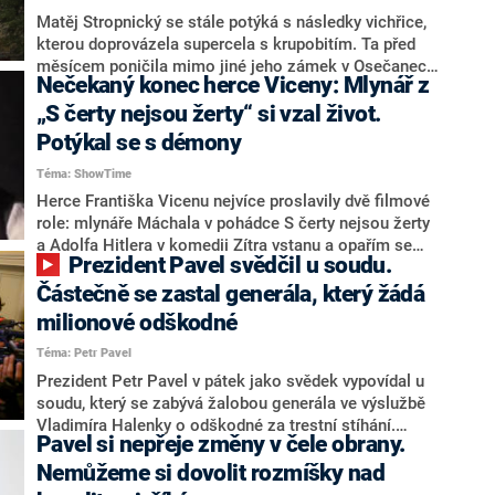
Matěj Stropnický se stále potýká s následky vichřice,
kterou doprovázela supercela s krupobitím. Ta před
měsícem poničila mimo jiné jeho zámek v Osečanech.
Nečekaný konec herce Viceny: Mlynář z
Způsobená škoda činí téměř 200 tisíc korun. Něco se
mu již s pomocí dobrovolníků a rodiny podařilo dát do
„S čerty nejsou žerty“ si vzal život.
pořádku, některé práce ještě několik měsíců potrvají.
Potýkal se s démony
„Nejvíce to odnesl zámecký park,“ sdělil Matěj redakci
Téma: ShowTime
CNN Prima NEWS, která ho na jeho zámku navštívila.
Herce Františka Vicenu nejvíce proslavily dvě filmové
role: mlynáře Máchala v pohádce S čerty nejsou žerty
a Adolfa Hitlera v komedii Zítra vstanu a opařím se
Prezident Pavel svědčil u soudu.
čajem. Svůj život ukončil dobrovolně. V úterý 24.
června jsme si připomněli jeho nedožité 92.
Částečně se zastal generála, který žádá
narozeniny. Jaké bylo jeho soukromí?
milionové odškodné
Téma: Petr Pavel
Prezident Petr Pavel v pátek jako svědek vypovídal u
soudu, který se zabývá žalobou generála ve výslužbě
Vladimíra Halenky o odškodné za trestní stíhání.
Pavel si nepřeje změny v čele obrany.
Halenka byl na jaře roku 2015 obviněn v kauze
převodů vojenského materiálu, jeho stíhání státní
Nemůžeme si dovolit rozmíšky nad
zastupitelství později zastavilo. Pavel, který byl