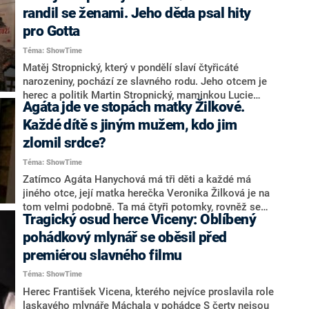
deset let starší herečkou Danielou Kolářovou.
randil se ženami. Jeho děda psal hity
pro Gotta
Téma: ShowTime
Matěj Stropnický, který v pondělí slaví čtyřicáté
narozeniny, pochází ze slavného rodu. Jeho otcem je
herec a politik Martin Stropnický, maminkou Lucie
Agáta jde ve stopách matky Žilkové.
Borovcová, dcera legendárního textaře Zdeňka
Borovce, který pro Karla Gotta napsal řadu hitů. Jak
Každé dítě s jiným mužem, kdo jim
jeho rodina přijala, že se mu líbí muži?
zlomil srdce?
Téma: ShowTime
Zatímco Agáta Hanychová má tři děti a každé má
jiného otce, její matka herečka Veronika Žilková je na
tom velmi podobně. Ta má čtyři potomky, rovněž se
Tragický osud herce Viceny: Oblíbený
třemi partnery. Přestože jim půvab a krása nechybí a
patří mezi úspěšné ženy, životní lásku dosud nenašly.
pohádkový mlynář se oběsil před
premiérou slavného filmu
Téma: ShowTime
Herec František Vicena, kterého nejvíce proslavila role
laskavého mlynáře Máchala v pohádce S čerty nejsou