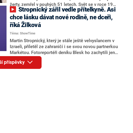
žerty, zemřel v pouhých 51 letech. Svět se v roce 1984
Stropnický zářil vedle přítelkyně. Asi
rozhodl opustit dobrovolně ještě před premiérou
slavného filmu. Jaký byl život nezapomenutelného
chce lásku dávat nové rodině, ne dceři,
českého umělce, od jehož narození tuto sobotu
říká Žilková
uplyne 90 let?
Téma: ShowTime
Martin Stropnický, který je stále ještě velvyslancem v
Izraeli, přiletěl ze zahraničí i se svou novou partnerkou
Markétou. Fotoreportéři deníku Blesk ho zachytili jen
den před soudem, kde společně s Veronikou Žilkovou
ší příspěvky
podepsali rozvodové papíry. Známá herečka se pak v
rozhovoru pro ShowTime rozpovídala, jak celý proces
proběhl.