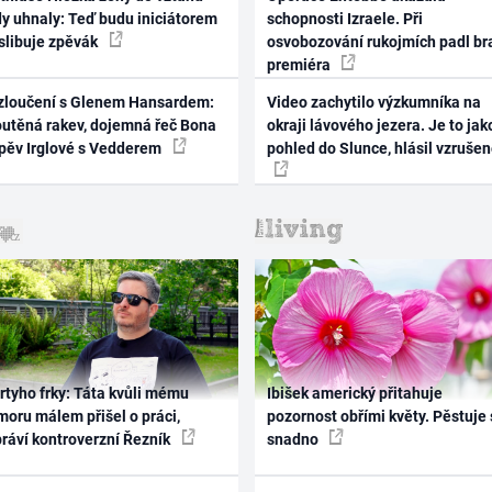
dy uhnaly: Teď budu iniciátorem
schopnosti Izraele. Při
 slibuje zpěvák
osvobozování rukojmích padl br
premiéra
zloučení s Glenem Hansardem:
Video zachytilo výzkumníka na
outěná rakev, dojemná řeč Bona
okraji lávového jezera. Je to jak
zpěv Irglové s Vedderem
pohled do Slunce, hlásil vzruše
rtyho frky: Táta kvůli mému
Ibišek americký přitahuje
oru málem přišel o práci,
pozornost obřími květy. Pěstuje 
práví kontroverzní Řezník
snadno