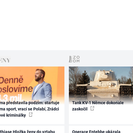
ma představila podzim: startuje
Tank KV-1 Němce dokonale
ma sport, vrací se Polabí, Zrádci
zaskočil
ové kriminálky
thiase Hložka ženy do vztahu
Operace Entebbe ukázala