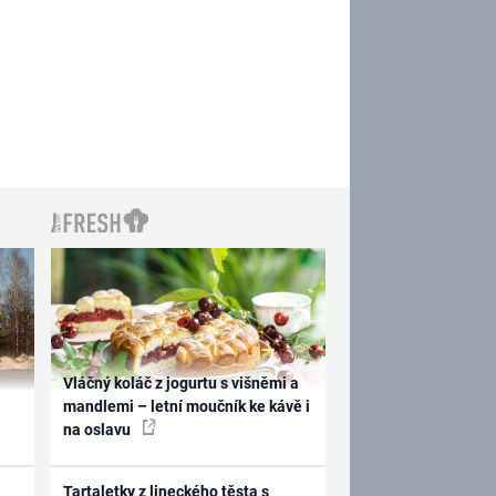
Vláčný koláč z jogurtu s višněmi a
mandlemi – letní moučník ke kávě i
na oslavu
Tartaletky z lineckého těsta s