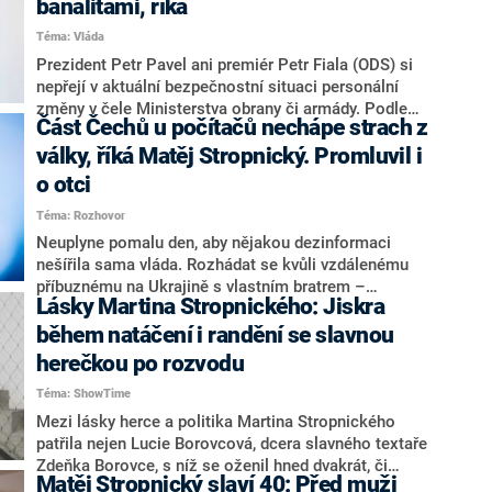
banalitami, říká
náčelníkem generálního štábu mezi lety 2012 a 2015,
Téma: Vláda
řekl, že pokud by Halenka obviněn nebyl, mohl by se
pravděpodobně zúčastnit zahraničního vojenského
Prezident Petr Pavel ani premiér Petr Fiala (ODS) si
kurzu v USA. O tom, zda by muž mohl povýšit na
nepřejí v aktuální bezpečnostní situaci personální
zástupce náčelníka generálního štábu, neuvažoval,
změny v čele Ministerstva obrany či armády. Podle
Část Čechů u počítačů nechápe strach z
protože pozice v té době nebyla uvolněná, uvedl.
prezidenta si v současné chvíli nemůžeme dovolit
rozmíšky. Ministryně obrany Jana Černochová (ODS)
války, říká Matěj Stropnický. Promluvil i
se minulý týden ve vysílání CNN Prima NEWS kriticky
o otci
vyjádřila na adresu náčelníka generálního štábu Karla
Téma: Rozhovor
Řehky. Pavel v neděli v pořadu Otázky Václava
Moravce na ČT vyjádřil přesvědčení, že Černochová s
Neuplyne pomalu den, aby nějakou dezinformaci
Řehkou se budou schopni domluvit.
nešířila sama vláda. Rozhádat se kvůli vzdálenému
příbuznému na Ukrajině s vlastním bratrem –
Lásky Martina Stropnického: Jiskra
Slovenskem, je nebetyčná pitomost. S otcem se dnes
politicky shodujeme na více věcech než dříve. Nejen
během natáčení i randění se slavnou
to v rozhovoru pro CNN Prima NEWS prohlásil bývalý
herečkou po rozvodu
předseda Strany zelených, herec a novinář Matěj
Téma: ShowTime
Stropnický.
Mezi lásky herce a politika Martina Stropnického
patřila nejen Lucie Borovcová, dcera slavného textaře
Zdeňka Borovce, s níž se oženil hned dvakrát, či
Matěj Stropnický slaví 40: Před muži
herečka Veronika Žilková. Románek prožil také s o