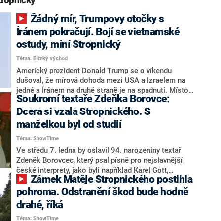
tropnický“
Žádný mír, Trumpovy otočky s
Íránem pokračují. Bojí se vietnamské
ostudy, míní Stropnický
Téma: Blízký východ
Americký prezident Donald Trump se o víkendu
dušoval, že mírová dohoda mezi USA a Izraelem na
jedné a Íránem na druhé straně je na spadnutí. Místo
Soukromí textaře Zdeňka Borovce:
toho nyní přichází další z Trumpových obratů se slovy,
že dohodu nechce uspěchat. Ozval se i Írán, že nic
Dcera si vzala Stropnického. S
blízko rozhodně není. K Trumpovým otočkám a snaze
manželkou byl od studií
dotáhnout mír s Íránem se pro CNN Prima NEWS
Téma: ShowTime
vyjádřil například exministr zahraničních věcí Martin
Stropnický s tím, že do světového řádu vnesl „neřád“.
Ve středu 7. ledna by oslavil 94. narozeniny textař
Zdeněk Borovcec, který psal písně pro nejslavnější
české interprety, jako byli například Karel Gott,
Zámek Matěje Stropnického postihla
Waldemar Matuška, Helena Vondráčková, Marie
Rottrová nebo Hana Zagorová. Jaké bylo jeho
pohroma. Odstranění škod bude hodně
soukromí?
drahé, říká
Téma: ShowTime