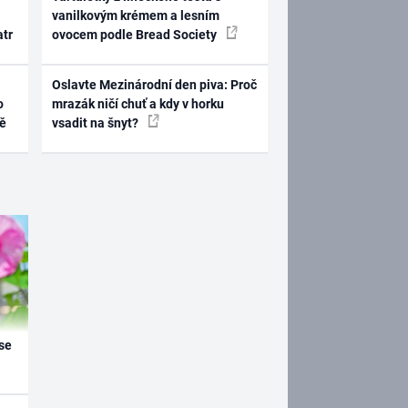
vanilkovým krémem a lesním
atr
ovocem podle Bread Society
Oslavte Mezinárodní den piva: Proč
o
mrazák ničí chuť a kdy v horku
ně
vsadit na šnyt?
se