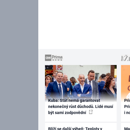
Kuba: Stát nemá garantovat
Pri
nekonečný růst důchodů. Lidé musí
Pri
být sami zodpovědní
i n
Blíží se další výheň: Teploty v
Ma