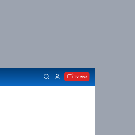
TV živě