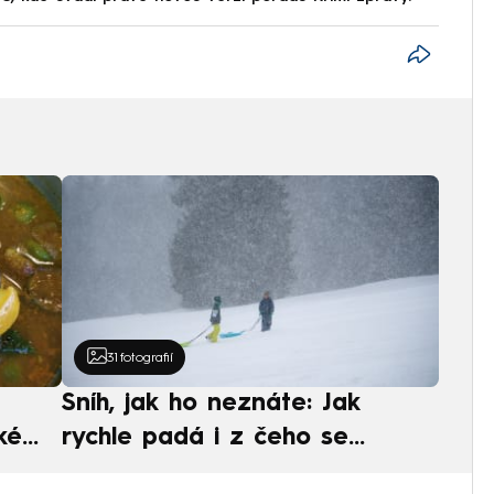
31
fotografií
Sníh, jak ho neznáte: Jak
ké
rychle padá i z čeho se
ská
skládá. A vločky nejsou bílé