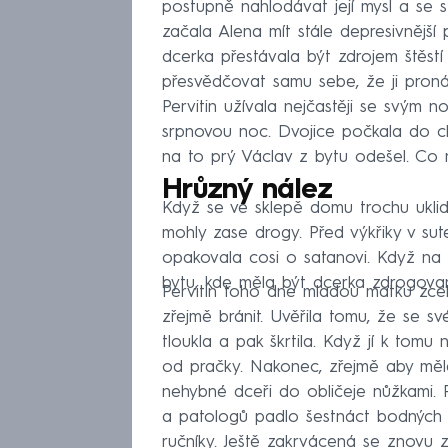
postupně nahlodávat její mysl a se s
začala Alena mít stále depresivnější p
dcerka přestávala být zdrojem štěstí
přesvědčovat samu sebe, že ji pronásl
Pervitin užívala nejčastěji se svým 
srpnovou noc. Dvojice počkala do chv
na to prý Václav z bytu odešel. Co 
Hrůzný nález
Když se ve sklepě domu trochu uklidn
mohly zase drogy. Před výkřiky v sut
opakovala cosi o satanovi. Když na m
bytu, kde měla být dcerka zdrogované
Pervitin toho dne mladou matku zce
zřejmě bránit. Uvěřila tomu, že se s
tloukla a pak škrtila. Když jí k tomu n
od pračky. Nakonec, zřejmě aby měla 
nehybné dceři do obličeje nůžkami. P
a patologů padlo šestnáct bodných r
ručníky. Ještě zakrvácená se znovu z