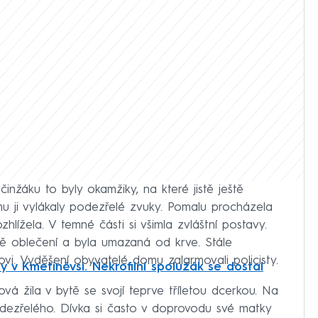
inžáku to byly okamžiky, na které jistě ještě
ji vylákaly podezřelé zvuky. Pomalu procházela
lížela. V temné části si všimla zvláštní postavy.
bě oblečení a byla umazaná od krve. Stále
vi. Vyděšení obyvatelé domu zalarmovali policisty.
 v Kmetiněvsi. Nekrofilní spolužák se dostal
vá žila v bytě se svojí teprve tříletou dcerkou. Na
dezřelého. Dívka si často v doprovodu své matky