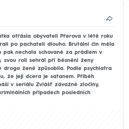
tka otřásla obyvateli Přerova v létě roku
rali po pachateli dlouho. Brutální čin měla
o pak nechala schované za prádlem v
, svou roli sehrál při běsnění ženy
ré droga ženě způsobila. Podle psychiatra
u, že její dcera je satanem. Příběh
í v seriálu Zvlášť závažné zločiny,
kriminálních případech posledních