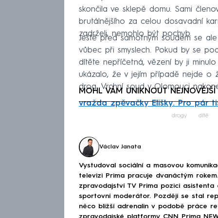
skončila ve sklepě domu. Sami členov
brutálnějšího za celou dosavadní kari
zadrželi, nemohlo být pochyb.
Ještě před samotným soudem se ale 
vůbec při smyslech. Pokud by se pod
dítěte nepříčetná, vězení by ji minu
ukázalo, že v jejím případě nejde o 
drog. Vrchní soud v Olomouci nakone
MOHL VÁM UNIKNOUT NEJNOVĚJŠÍ
vražda zpěvačky Elišky. Pro pár tis
Fa
drogy
dítě
Václav Janata
Vystudoval sociální a masovou komunik
televizi Prima pracuje dvanáctým rokem.
zpravodajství TV Prima pozici asistenta
sportovní moderátor. Později se stal re
něco bližší adrenalin v podobě práce rep
zpravodajské platformy CNN Prima NEWS