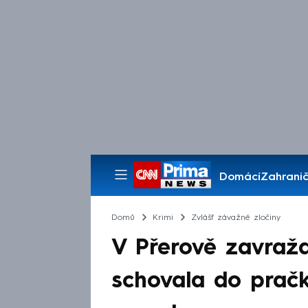
Domácí
Zahranič
Pořady
Domů
Krimi
Zvlášť závažné zločiny
V Přerově zavraždi
schovala do pračk