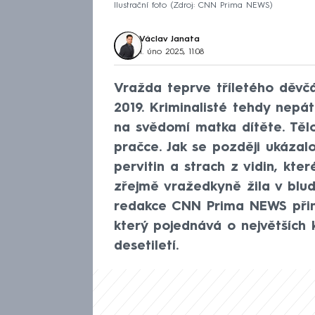
Ilustrační foto
Zdroj: CNN Prima NEWS
Václav Janata
1. úno 2025, 11:08
Vražda teprve tříletého děvčá
2019. Kriminalisté tehdy nepát
na svědomí matka dítěte. Těl
pračce. Jak se později ukázalo
pervitin a strach z vidin, kte
zřejmě vražedkyně žila v blud
redakce CNN Prima NEWS přináš
který pojednává o největších 
desetiletí.