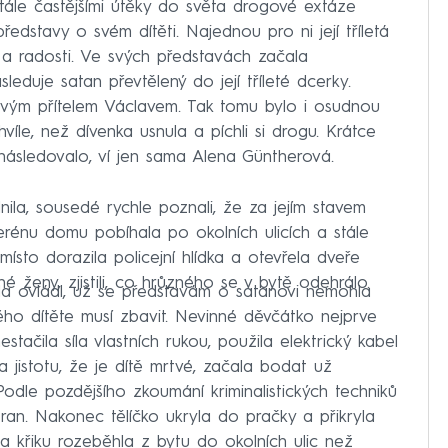
tále častějšími útěky do světa drogové extáze
ředstavy o svém dítěti. Najednou pro ni její tříletá
 a radosti. Ve svých představách začala
eduje satan převtělený do její tříleté dcerky.
novým přítelem Václavem. Tak tomu bylo i osudnou
íle, než dívenka usnula a píchli si drogu. Krátce
následovalo, ví jen sama Alena Güntherová.
ila, sousedé rychle poznali, že za jejím stavem
erénu domu pobíhala po okolních ulicích a stále
ísto dorazila policejní hlídka a otevřela dveře
 ženy, zjistili, co hrůzného se v bytě odehrálo.
la ovládl, už se představám o satanovi nemohla
vého dítěte musí zbavit. Nevinné děvčátko nejprve
estačila síla vlastních rukou, použila elektrický kabel
jistotu, že je dítě mrtvé, začala bodat už
odle pozdějšího zkoumání kriminalistických techniků
an. Nakonec tělíčko ukryla do pračky a přikryla
a křiku rozeběhla z bytu do okolních ulic než