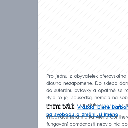
Pro jednu z obyvatelek přerovského č
dlouho nezapomene. Do sklepa domu 
do suterénu bytovky a opatrně se rozh
Byla to její sousedka, neměla na so
nesrozumitelně mumlala cosi o satano
ČTĚTE DÁLE:
Vražda 13leté Barbory
na svobodu a změnil si jméno
Třiadvacetiletá matka Alena Günthero
fungování domácnosti nebylo nic po