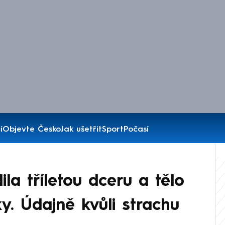
í
Objevte Česko
Jak ušetřit
Sport
Počasí
la tříletou dceru a tělo
y. Údajně kvůli strachu