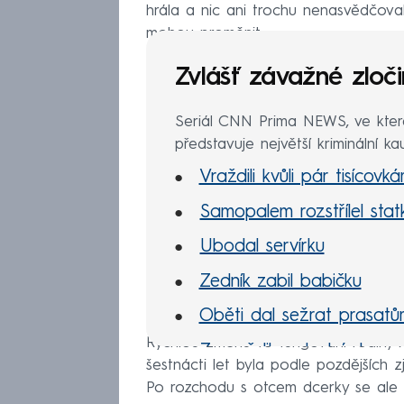
hrála a nic ani trochu nenasvědčova
mohou proměnit.
Zvlášť závažné zloč
Seriál CNN Prima NEWS, ve kte
představuje největší kriminální ka
Vraždili kvůli pár tisícovk
Samopalem rozstřílel stat
Ubodal servírku
Zedník zabil babičku
Oběti dal sežrat prasat
Rychlou změnu ve fungování rodiny A
Zavraždil nevlastní dcery
šestnácti let byla podle pozdějších z
Devět dní žil s mrtvolami
Po rozchodu s otcem dcerky se ale k 