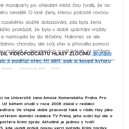
é mordparty po ohledání místa činu tvrdili, že nic
éru neviděli. O vině ženy, kterou policisté rovnou
rozeběhlo složité dokazování, zda byla žena
ařilo prokázat, že byla v době spáchání vraždy
lo a nastoupila by do léčebny. Nakonec se ale
žádnou chorobu, ale svůj stav si přivodila pomocí
c rozhodl o devatenácti a půl letech za mřížemi.
 DÍL VIDEOPODCASTU HLASY ZLOČINU:
Brutální
íc ji podřízl otec tří dětí, pak si koupil kytaru
iled to fetch
vražda
Olomoucký kraj
krimi
aci na Univerzitě Jana Amose Komenského Praha. Pro
 Už během studií v roce 2008 získal v redakci
 editora. Ve stejné době pracoval také v rádiu Hey jako
portérem domácí redakce TV Prima, jeho srdci byl ale o
ortéra Krimi zpráv. Aktuálně je jednou z tváří
, kde uvádí právě novou verzi pořadu Krimi zprávy.