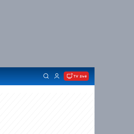
TV živě