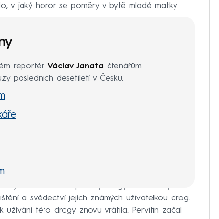
lo, v jaký horor se poměry v bytě mladé matky
iny
rém reportér
Václav Janata
čtenářům
uzy posledních desetiletí v Česku.
ám
káře
ům
leny Güntherové zapříčinily drogy. Už od svých
jištění a svědectví jejích známých uživatelkou drog.
užívání této drogy znovu vrátila. Pervitin začal