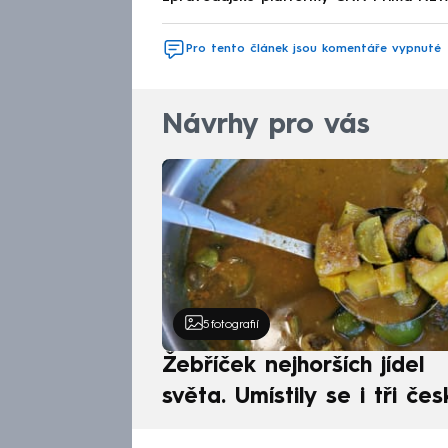
Pro tento článek jsou komentáře vypnuté
Návrhy pro vás
5
fotografií
Žebříček nejhorších jídel
světa. Umístily se i tři čes
pokrmy, vévodí skandináv