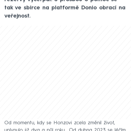
tak ve sbírce na platformě Donio obrací na
veřejnost.
Od momentu, kdy se Honzovi zcela změnil život,
uplynulo již dva a půl roku. „Od dubna 2023 se léčím