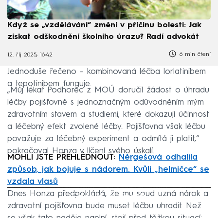
Když se „vzdělávání“ změní v příčinu bolesti: Jak
získat odškodnění školního úrazu? Radí advokát
6 min čtení
12. říj 2025, 16:42
Jednoduše řečeno – kombinovaná léčba lorlatinibem
a tepotinibem funguje.
„Můj lékař Podhorec z MOÚ doručil žádost o úhradu
léčby pojišťovně s jednoznačným odůvodněním mým
zdravotním stavem a studiemi, které dokazují účinnost
a léčebný efekt zvolené léčby. Pojišťovna však léčbu
považuje za léčebný experiment a odmítá ji platit,“
pokračoval Honza v líčení svého úskalí.
MOHLI JSTE PŘEHLÉDNOUT:
Něrgešová odhalila
způsob, jak bojuje s nádorem. Kvůli „helmičce“ se
vzdala vlasů
Dnes Honza předpokládá, že mu soud uzná nárok a
Failed to fetch
zdravotní pojišťovna bude muset léčbu uhradit. Než