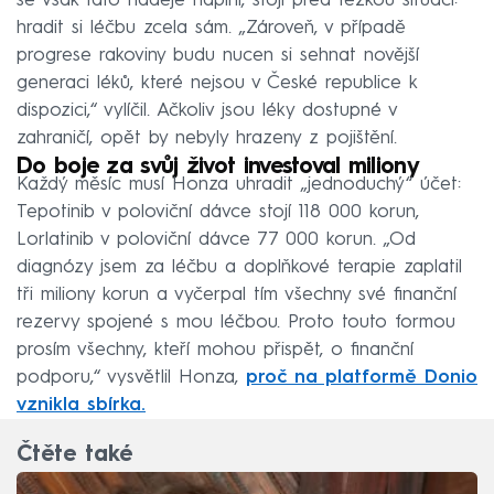
se však tato naděje naplní, stojí před těžkou situací:
hradit si léčbu zcela sám. „Zároveň, v případě
progrese rakoviny budu nucen si sehnat novější
generaci léků, které nejsou v České republice k
dispozici,“ vylíčil. Ačkoliv jsou léky dostupné v
zahraničí, opět by nebyly hrazeny z pojištění.
Do boje za svůj život investoval miliony
Každý měsíc musí Honza uhradit „jednoduchý“ účet:
Tepotinib v poloviční dávce stojí 118 000 korun,
Lorlatinib v poloviční dávce 77 000 korun. „Od
diagnózy jsem za léčbu a doplňkové terapie zaplatil
tři miliony korun a vyčerpal tím všechny své finanční
rezervy spojené s mou léčbou. Proto touto formou
prosím všechny, kteří mohou přispět, o finanční
podporu,“ vysvětlil Honza,
proč na platformě Donio
vznikla sbírka.
Čtěte také