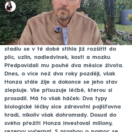
Monika Kabourková
15. říj 2025, 05:52
Honza Urbánek si hrozivou diagnózu –
metastatický adenokarcinom plic – vyslechl
v dubnu roku 2023. Rakovina ve čtvrtém
stadiu se v té době stihla již rozšířit do
plic, uzlin, nadledvinek, kostí a mozku.
Předpovídali mu pouhé dva měsíce života.
Dnes, o více než dva roky později, však
Honza stále žije a dokonce se jeho stav
zlepšuje. Vše přisuzuje léčbě, kterou si
prosadil. Má to však háček: Dva typy
biologické léčby sice zdravotní pojišťovna
hradí, nikoliv však dohromady. Dosud do
svého přežití Honza investoval miliony,
rezervy vyčerpal. S prosbou o pomoc se