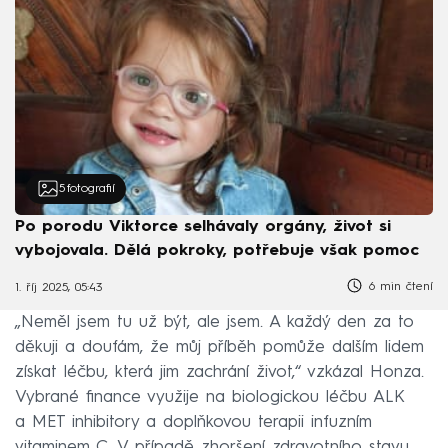
5
fotografií
Po porodu Viktorce selhávaly orgány, život si
vybojovala. Dělá pokroky, potřebuje však pomoc
6 min čtení
1. říj 2025, 05:43
„Neměl jsem tu už být, ale jsem. A každý den za to
děkuji a doufám, že můj příběh pomůže dalším lidem
získat léčbu, která jim zachrání život,“ vzkázal Honza.
Vybrané finance využije na biologickou léčbu ALK
a MET inhibitory a doplňkovou terapii infuzním
vitaminem C. V případě zhoršení zdravotního stavu