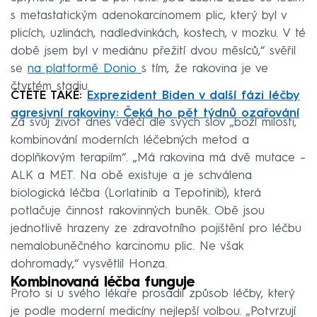
s metastatickým adenokarcinomem plic, který byl v
plicích, uzlinách, nadledvinkách, kostech, v mozku. V té
době jsem byl v mediánu přežití dvou měsíců,“ svěřil
se
na platformě Donio
s tím, že rakovina je ve
čtvrtém stadiu.
ČTĚTE TAKÉ:
Exprezident Biden v další fázi léčby
agresivní rakoviny: Čeká ho pět týdnů ozařování
Za svůj život dnes vděčí dle svých slov „boží milosti,
kombinování moderních léčebných metod a
doplňkovým terapiím“. „Má rakovina má dvě mutace –
ALK a MET. Na obě existuje a je schválena
biologická léčba (Lorlatinib a Tepotinib), která
potlačuje činnost rakovinných buněk. Obě jsou
jednotlivě hrazeny ze zdravotního pojištění pro léčbu
nemalobuněčného karcinomu plic. Ne však
dohromady,“ vysvětlil Honza.
Kombinovaná léčba funguje
Proto si u svého lékaře prosadil způsob léčby, který
je podle moderní medicíny nejlepší volbou. „Potvrzují