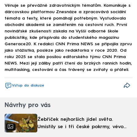
Věnuje se převážně zdravotnickým tématům. Komunikuje s
dárcovskou platformou Znesnáze a zpracovává sociální
témata a texty, které pomáhají potřebným. Vystudovala
obchodní akademii se zaměřením na cestovní ruch. První
novinářské zkušenosti získala na Vyšší odborné škole
publicistiky, kde přispívala do studentského magazínu
Generace20. K redakci CNN Prima NEWS se připojila zprvu
jako stážistka, posléze jako redaktorka v roce 2020. Od
roku 2025 se stala posilou editorského týmu CNN Prima
NEWS. Mezi její záliby patří čtení do brzkých ranních hodin,
multitasking, cestování a čas trávený se zvířaty a přáteli.
Vstup do diskuze
Návrhy pro vás
Žebříček nejhorších jídel světa.
Umístily se i tři české pokrmy, vévodí
skandinávská kuchyně