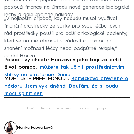
poslouží finance na úhradu nové generace biologické
léčby a další spojené náklady.
„V nejlepším případě, kdy nebudu muset využívat
finanční prostředky ze sbírky pro svou léčbu, bych
rád prostředky použil pro další onkologické pacienty,
kteří se na mě obracejí s žádostí o pomoc při
shánění možností léčby nebo podpůrné terapie,“
dodal Honza.
Pokud i vy chcete Honzovi v jeho boji za delší
život pomoci,
můžete tak učinit prostřednictvím
sbírky na platformě Donio.
MOHL JSTE PŘEHLÉDNOUT:
Konvičková otevřeně o
nádoru: Jsem vyklidněná. Doufám, že si budu
moct splnit sen
Failed to fetch
zdraví
léčba
rakovina
pomoc
podpora
Monika Kabourková