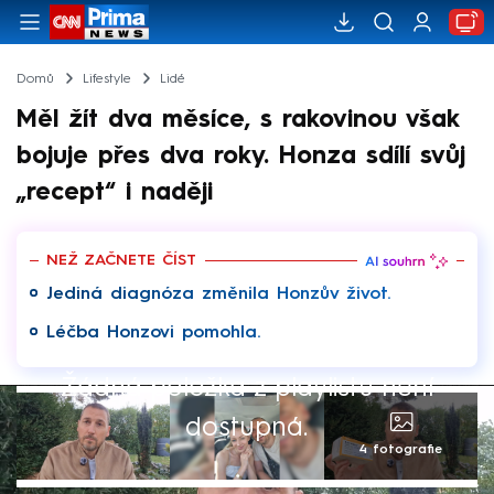
Domů
Lifestyle
Lidé
Měl žít dva měsíce, s rakovinou však
bojuje přes dva roky. Honza sdílí svůj
„recept“ i naději
NEŽ ZAČNETE ČÍST
Jediná diagnóza změnila Honzův život.
Léčba Honzovi pomohla.
Žádná položka z playlistu není
dostupná.
4 fotografie