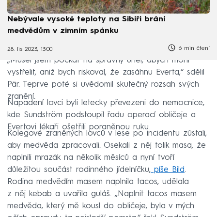
Nebývale vysoké teploty na Sibiři brání
medvědům v zimním spánku
6 min čtení
28. lis 2023, 13:00
„Musel jsem počkat na správný úhel, abych mohl
vystřelit, aniž bych riskoval, že zasáhnu Everta,“ sdělil
Pär. Teprve poté si uvědomil skutečný rozsah svých
zranění.
Napadení lovci byli letecky převezeni do nemocnice,
kde Sundström podstoupil řadu operací obličeje a
Evertovi lékaři ošetřili poraněnou ruku.
Kolegové zraněných lovců v lese po incidentu zůstali,
aby medvěda zpracovali. Osekali z něj tolik masa, že
naplnili mrazák na několik měsíců a nyní tvoří
důležitou součást rodinného jídelníčku,
píše Bild
.
Rodina medvědím masem naplnila tacos, udělala
z něj kebab a uvařila guláš. „Naplnit tacos masem
medvěda, který mě kousl do obličeje, byla v mých