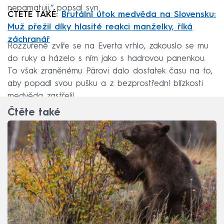
nepamatuji,“ popsal syn.
ČTETE TAKÉ:
Brutální útok medvěda na Slovensku:
Muž přežil díky hlasité reakci manželky, říká
záchranář
Rozzuřené zvíře se na Everta vrhlo, zakouslo se mu
do ruky a házelo s ním jako s hadrovou panenkou.
To však zraněnému Pärovi dalo dostatek času na to,
aby popadl svou pušku a z bezprostřední blízkosti
medvěda zastřelil.
Čtěte také