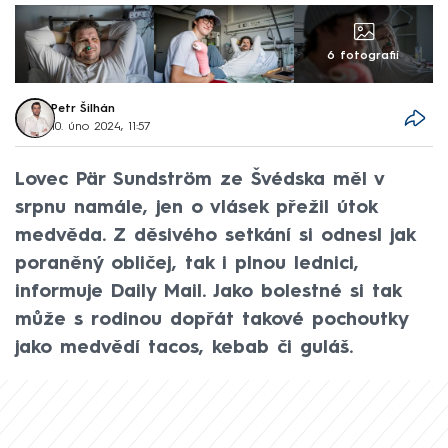
6 fotografií
Petr Šilhán
10. úno 2024, 11:57
Lovec Pär Sundström ze Švédska měl v
srpnu namále, jen o vlásek přežil útok
medvěda. Z děsivého setkání si odnesl jak
poraněný obličej, tak i plnou lednici,
informuje Daily Mail. Jako bolestné si tak
může s rodinou dopřát takové pochoutky
jako medvědí tacos, kebab či guláš.