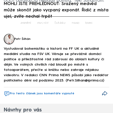
očích opravdu ta nejsladší pomsta,“ řekl Sundström.
MOHLI JSTE PŘEHLÉDNOUT: Sražený medvěd
může skončit jako vycpaný exponát. Řidič z místa
ujel, zvíře nechal trpět
Failed to fetch
zranění
medvěd
Švédsko
maso
lovec
Petr Šilhán
Vystudoval bohemistiku a historii na FF UK a aktuálně
mediální studia na FSV UK. Věnuje se převážně domácí
politice a příležitostně rád zabrousí do oblasti kultury či
dějin. Ve volných chvílích rád bloudí po městě s
fotoaparátem, přečte si knížku nebo zahraje nějakou
videohru. V redakci CNN Prima NEWS působí jako redaktor
politického dění od podzimu 2023. (Petr.Silhan@iprima.cz)
Pro tento článek jsou komentáře vypnuté
Návrhy pro vás