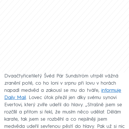
Dvaačtyřicetiletý Švéd Pär Sundström utrpěl vážná
zranění poté, co ho loni v srpnu při lovu v horách
napadl medvěd a zakousl se mu do tváře,
informuje
Daily Mail
. Lovec útok přežil jen díky svému synovi
Evertovi, který zvíře udeřil do hlavy. „Strašně jsem se
rozčílil a přitom si řekl, že musím něco udělat. Dělám
karate, tak jsem se rozběhl a co nejsilněji jsem
medvěda udeřil sevřenou pěstí do hlavy. Pak už si nic