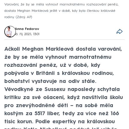
Varování, že by se měla vyhnout marnotratnému rozhazování peněz,
dostala Meghan Markleová ještě v době, kdy byla členkou královské
rodiny.
Zdroj: AP
Anna Fedorov
16. říj 2021, 13:01
Ačkoli Meghan Markleová dostala varování,
že by se měla vyhnout marnotratnému
rozhazování peněz, už v době, kdy
pobývala v Británii s královskou rodinou,
bohatství vystavuje na odiv stále.
Vévodkyně ze Sussexu naposledy schytala
kritiku za své ošacení, když navštívila školu
pro znevýhodněné děti – na sobě měla
kostým za 5517 liber, tedy za více než 166
tisíc korun. Podle expertky na královskou