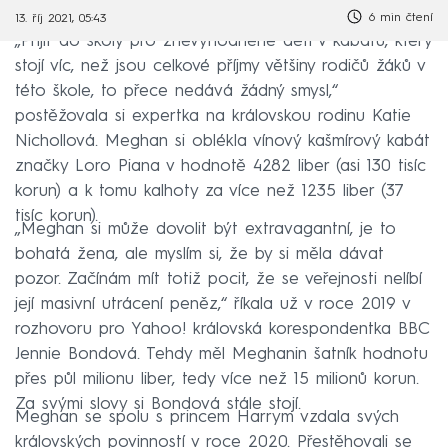
6 min čtení
13. říj 2021, 05:43
„Přijít do školy pro znevýhodněné děti v kabátu, který
stojí víc, než jsou celkové příjmy většiny rodičů žáků v
této škole, to přece nedává žádný smysl,“
postěžovala si expertka na královskou rodinu Katie
Nichollová. Meghan si oblékla vínový kašmírový kabát
značky Loro Piana v hodnotě 4282 liber (asi 130 tisíc
korun) a k tomu kalhoty za více než 1235 liber (37
tisíc korun).
„Meghan si může dovolit být extravagantní, je to
bohatá žena, ale myslím si, že by si měla dávat
pozor. Začínám mít totiž pocit, že se veřejnosti nelíbí
její masivní utrácení peněz,“ říkala už v roce 2019 v
rozhovoru pro Yahoo! královská korespondentka BBC
Jennie Bondová. Tehdy měl Meghanin šatník hodnotu
přes půl milionu liber, tedy více než 15 milionů korun.
Za svými slovy si Bondová stále stojí.
Meghan se spolu s princem Harrym vzdala svých
královských povinností v roce 2020. Přestěhovali se