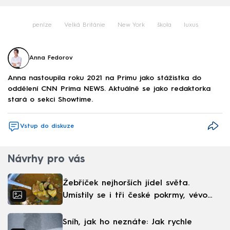
peníze
Velká Británie
New York
škola
luxus
Anna Fedorov
Anna nastoupila roku 2021 na Primu jako stážistka do
oddělení CNN Prima NEWS. Aktuálně se jako redaktorka
stará o sekci Showtime.
Vstup do diskuze
Návrhy pro vás
Žebříček nejhorších jídel světa.
Umístily se i tři české pokrmy, vévodí
skandinávská kuchyně
Sníh, jak ho neznáte: Jak rychle