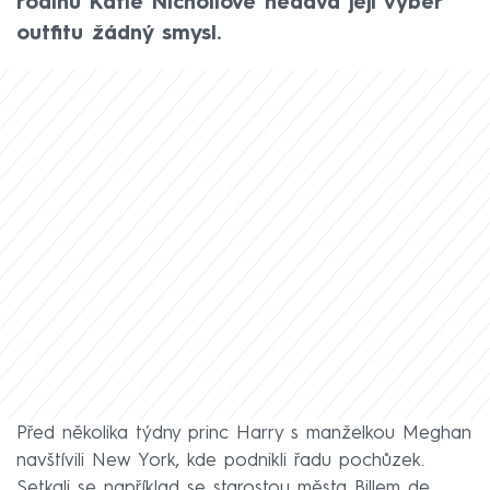
rodinu Katie Nichollové nedává její výběr
outfitu žádný smysl.
Před několika týdny princ Harry s manželkou Meghan
navštívili New York, kde podnikli řadu pochůzek.
Setkali se například se starostou města Billem de