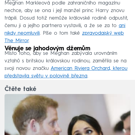
Meghan Markleová podle zahraničního magazínu
nechce, aby se ona i její manžel princ Harry znovu
trápili. Dosud totiž nemůže královské rodině odpustit,
čemu ji a jejího partnera vystavili, a že se za to
ani
nikdy neomluvili
. Píše o tom také
zpravodajský web
The Mirror
.
Věnuje se jahodovým džemům
Místo toho, aby se Meghan zabývala urovnáním
vztahů s britskou královskou rodinou, zaměřila se na
svoji novou značku
American Riviera Orchard, kterou
představila světu v polovině března
.
Čtěte také