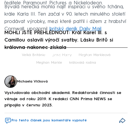
ředitele Paramount Pictures a Nickelodeon.
Bývalá herečka mohla najít inspiraci u svého tchána,
krále Karla III. Ten začal v 90. letech minulého století
prodávat výrobky, mezi které patřil i džem z hrabství
Cornwall, upozornil
britský deník Daily Mail
.
MOHLI JSTE PŘEHLÉDNOUT: Král Karel III. s
Camillou oslavili výročí svatby. Lásku Britů si
královna nakonec získala
Failed to fetch
Velká Británie
princ Harry
Meghan Markleová
Meghan Markle
královská rodina
Michaela Vlčková
Vystudovala obchodní akademii. Redaktorské činnosti se
věnuje od roku 2019. K redakci CNN Prima NEWS se
připojila v červnu 2023.
Pro tento článek jsou komentáře vypnuté