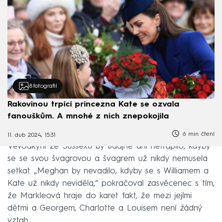
8
fotografií
Rakovinou trpící princezna Kate se ozvala
fanouškům. A mnohé z nich znepokojila
6 min čtení
11. dub 2024, 15:31
Vévodkyni ze Sussexu by údajně ani netrápilo, kdyby
se se svou švagrovou a švagrem už nikdy nemusela
setkat. „Meghan by nevadilo, kdyby se s Williamem a
Kate už nikdy neviděla,“ pokračoval zasvěcenec s tím,
že Markleová hraje do karet fakt, že mezi jejími
dětmi a Georgem, Charlotte a Louisem není žádný
vztah.