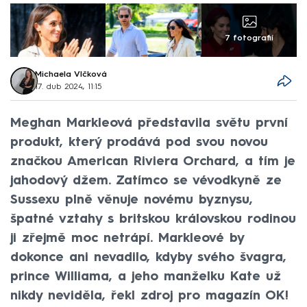
7 fotografií
Michaela Vlčková
17. dub 2024, 11:15
Meghan Markleová představila světu první
produkt, který prodává pod svou novou
značkou American Riviera Orchard, a tím je
jahodový džem. Zatímco se vévodkyně ze
Sussexu plně věnuje novému byznysu,
špatné vztahy s britskou královskou rodinou
ji zřejmě moc netrápí. Markleové by
dokonce ani nevadilo, kdyby svého švagra,
prince Williama, a jeho manželku Kate už
nikdy neviděla, řekl zdroj pro magazín OK!