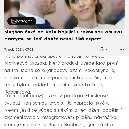
8
fotografií
Meghan čeká od Kate bojující s rakovinou omluvu.
Harrymu se teď dobře nespí, říká expert
6 min čtení
7. dub 2024, 07:21
Nyní, po měsíci od spuštění oficiálního webu,
Markleová ukázala, který produkt uvede jako první
na trh. Jedná se o jahodový džem. Vévodkyně jej
zaslala na ochutnání padesáti influencerům, mezi
nimiž byla například i módní návrhářka Tracy
Robbinsová.
Zatím si jahodový džem z portfolia Markleové
vysloužil jen samou chválu. „Je naprosto skvělý.
Nevím, jestli se vůbec s někým o ten džem podělím,“
okomentovala v instagramovém příběhu návrhářka,
která je manželkou Briana Robbinse, generálního