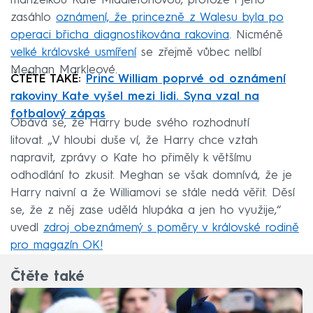
manželkou Kate Middletonovou, protože i jeho
zasáhlo
oznámení, že princezně z Walesu byla po
operaci břicha diagnostikována rakovina
. Nicméně
velké královské usmíření
se zřejmě vůbec nelíbí
Meghan Markleové.
ČTĚTE TAKÉ:
Princ William poprvé od oznámení
rakoviny Kate vyšel mezi lidi. Syna vzal na
fotbalový zápas
Obává se, že Harry bude svého rozhodnutí
litovat. „V hloubi duše ví, že Harry chce vztah
napravit, zprávy o Kate ho přiměly k většímu
odhodlání to zkusit. Meghan se však domnívá, že je
Harry naivní a že Williamovi se stále nedá věřit. Děsí
se, že z něj zase udělá hlupáka a jen ho využije,“
uvedl
zdroj obeznámený s poměry v královské rodině
pro magazín OK!
Čtěte také