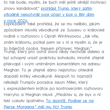
to tak bude, myslím, že bych měl ještě silnější motivaci
znovu kandidovat,“
prohlásil Trump, který zatím
oficiálně nepotvrdil svoji účast v boji o Bílý dům
v roce 2024.
Exprezident také prohlásil, že se mu nelíbilo, jakým
způsobem mluvila vévodkyně ze Sussexu o královské
rodině v rozhovoru s Oprah Winfreyovou. „Jak víte,
znám královnu, potkal jsem se s ní a myslím si, že je
to báječná osoba. Nejsem příznivec Meghan.“
Trump, který pro ostrá slova nikdy nechodil daleko a
byl schopný urazit prakticky kohokoliv, mnohé zřejmě
překvapil i svým umírněným komentářem na adresu
Meghan. To je zřejmě dáno nejistotou ohledně
dopadů kritiky vévodkyně. Alespoň to naznačil
někdejší Trumpův poradce Jason Miller, který
s exprezidentem krátce po kontroverzním rozhovoru
Harryho a Meghan mluvil. „Představ si, že bys o ní
řekl cokoliv špatného.
To skončíš. Podívej se na
Pierse Morgana,“ měl mu říct Trump.