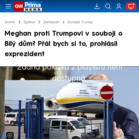
Domů
Zprávy
Zahraničí
Donald Trump
Meghan proti Trumpovi v souboji o
Bílý dům? Přál bych si to, prohlásil
exprezident
Žádná položka z playlistu není
Výběr redakce
dostupná.