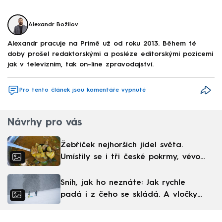
Alexandr Božilov
Alexandr pracuje na Primě už od roku 2013. Během té
doby prošel redaktorskými a posléze editorskými pozicemi
jak v televizním, tak on-line zpravodajství.
Pro tento článek jsou komentáře vypnuté
Návrhy pro vás
Žebříček nejhorších jídel světa.
Umístily se i tři české pokrmy, vévodí
skandinávská kuchyně
Sníh, jak ho neznáte: Jak rychle
padá i z čeho se skládá. A vločky
nejsou bílé