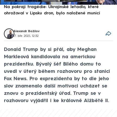
Na pokraji tragédie: Ukrajinské letadlo, které
P
ohrožoval v Lipsku dron, bylo naložené municí
e
Alexandr Božilov
17. bře 2021, 12:32
Donald Trump by si přál, aby Meghan
Markleová kandidovala na americkou
prezidentku. Bývalý šéf Bílého domu to
uvedl v úterý během rozhovoru pro stanici
Fox News. Pro exprezidenta by to dle jeho
slov znamenalo další motivaci ucházet se
znovu o prezidentský úřad. Trump se v
rozhovoru vyjádřil i ke královně Alžbětě II.