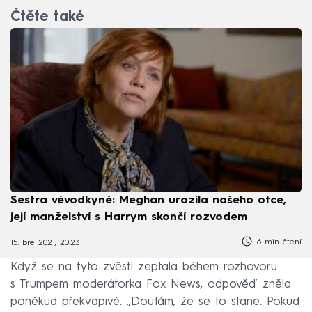
Čtěte také
Sestra vévodkyně: Meghan urazila našeho otce,
její manželství s Harrym skončí rozvodem
6 min čtení
15. bře 2021, 20:23
Když se na tyto zvěsti zeptala během rozhovoru
s Trumpem moderátorka Fox News, odpověď zněla
poněkud překvapivě. „Doufám, že se to stane. Pokud