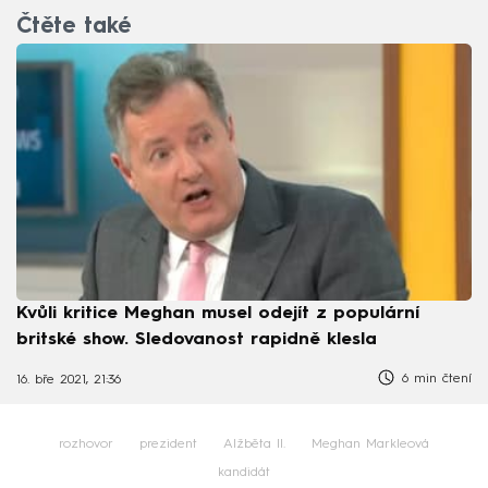
Čtěte také
Kvůli kritice Meghan musel odejít z populární
britské show. Sledovanost rapidně klesla
6 min čtení
16. bře 2021, 21:36
rozhovor
prezident
Alžběta II.
Meghan Markleová
kandidát