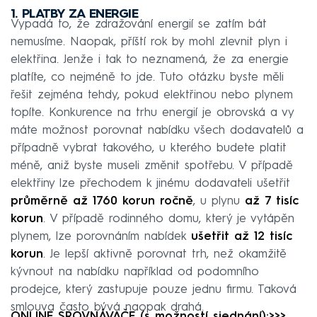
1. PLATBY ZA ENERGIE
Vypadá to, že zdražování energií se zatím bát
nemusíme. Naopak, příští rok by mohl zlevnit plyn i
elektřina. Jenže i tak to neznamená, že za energie
platíte, co nejméně to jde. Tuto otázku byste měli
řešit zejména tehdy, pokud elektřinou nebo plynem
topíte. Konkurence na trhu energií je obrovská a vy
máte možnost porovnat nabídku všech dodavatelů a
případně vybrat takového, u kterého budete platit
méně, aniž byste museli změnit spotřebu. V případě
elektřiny lze přechodem k jinému dodavateli ušetřit
průměrně až
1760 korun ročně
, u plynu
až 7 tisíc
korun
. V případě rodinného domu, který je vytápěn
plynem, lze porovnáním nabídek
ušetřit až 12 tisíc
korun
. Je lepší aktivně porovnat trh, než okamžitě
kývnout na nabídku například od podomního
prodejce, který zastupuje pouze jednu firmu. Taková
smlouva často bývá naopak drahá.
ONLINE SROVNÁVAČE (s možností sjednání):>>>