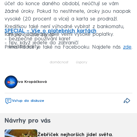
účet do konce daného období, neúčtují se vám
žádné úroky. Pokud to nestihnete, úroky jsou naopak
vysoké (20 procent a více) a karta se prodraží.
Kreditkou také není výhodné vybírat z bankomatu,
SPECIÁL – Vše o platebních kartách
tam jsou účtovány také velmi vysoké poplatky.
- hraný on-line seriál
- bezpečné používání karet
- tipy, když jedete do zahraničí
- kreditní karty
Prima Rádce je také na Facebooku. Najdete nás
zde
.
domácnost
úspory
Iva Kropáčková
Vstup do diskuze
Návrhy pro vás
Žebříček nejhorších jídel světa.