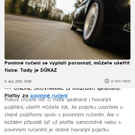
Povinné ručení se vyplatí porovnat, můžete ušetřit
tisíce. Tady je DŮKAZ
6 min čtení
6. led 2015, 01:00
>>> ONLINE SROVNÁVAČ (s možností sjednání):
Platby za
povinné ručení
Pokud chcete mít či máte sjednané i havarijní
pojištění, ušetřit můžete tak, že pojistku uzavřete u
stejné pojišťovny spolu s povinným ručením. Ale v
každém případě (ať už platíte samostatně nebo s
povinným ručením) je dobré havarijní pojistku