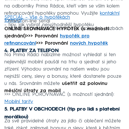
na odborníky Prima Rádce, kteří vám se vším kolem
refinancování hypotéky pomohou. Využijte
kontaktní
SPECIÁL – Vše o hypotékách
formulář
.
- hraný on-line seriál
- tipy, jak vybrat nejvýhodnější hypotéku
- aktuální i praktické informace o úrokových sazbách
ONLINE SROVNÁVAČE HYPOTÉK (s možností
sjednání)>>> Porovnání
hypoték pro
refinancování
>>> Porovnání
nových hypoték
4. PLATBY ZA TELEFON
Na Prima Rádci nabízíme možnost vyhledat si ten
nejlevnější mobilní paušál na trhu a sjednat si jeho
zřízení. Výhodou srovnání na našem webu jsou
nejnižší ceny, slevy a bonusy, které dostanete pouze
u nás. Srovnáním můžete
ušetřit až polovinu
měsíční útraty za mobil
.
>>> ONLINE POROVNÁVAČ (s možností sjednání):
Mobilní tarify
5. PLATBY V OBCHODECH (tip pro lidi s platební
morálkou)
Za své pravidelné útraty za jídlo či oblečení můžete
také získat zajímavé bonusy a slevy, které k běžným