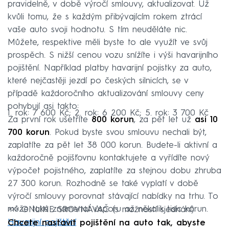
pravidelně, v době výročí smlouvy, aktualizovat. Už
kvůli tomu, že s každým přibývajícím rokem ztrácí
vaše auto svoji hodnotu. S tím neuděláte nic.
Můžete, respektive měli byste to ale využít ve svůj
prospěch. S nižší cenou vozu snížíte i výši havarijního
pojištění. Například platby havarijní pojistky za auto,
které nejčastěji jezdí po českých silnicích, se v
případě každoročního aktualizování smlouvy ceny
pohybují asi takto:
1. rok: 7 600 Kč; 2. rok: 6 200 Kč; 5. rok: 3 700 Kč
Za první rok ušetříte
800 korun
, za pět let už
asi 10
700 korun
. Pokud byste svou smlouvu nechali být,
zaplatíte za pět let 38 000 korun. Budete-li aktivní a
každoročně pojišťovnu kontaktujete a vyřídíte nový
výpočet pojistného, zaplatíte za stejnou dobu zhruba
27 300 korun. Rozhodně se také vyplatí v době
výročí smlouvy porovnat stávající nabídky na trhu. To
může také znamenat úsporu až několik tisíc korun.
>>> ONLINE SROVNÁVAČ (s možností sjednání):
Havarijní pojištění
Chcete nastavit pojištění na auto tak, abyste