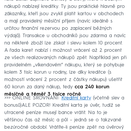
nákupů nabízejí kreditky. Ty jsou praktické hlavně pro
zákazníky, kteří jsou zvyklí platit kartou v obchodech
a mají pravidelný měsíční příjem (navíc ideálně s
určitou finanční rezervou po zaplacení běžných
výdajů). Transakce u obchodníků jsou zdarma a navíc
na některé zboží lze získat i slevu kolem 10 procent.
A řada karet nabízí i možnost vrácení až 2 procent
ze všech realizovaných nákupů zpět. Například jen při
pravidelném „víkendovém“ nákupu, který se pohybuje
kolem 3 tisíc korun u rodiny, lze díky kreditce (s
možností vrácení 2 procent z částky nákupu) ušetřit
60 korun za daný nákup, tedy
cca 240 korun
měsíčně a téměř 3 tisíce ročně
.
>>> ONLINE SROVNÁNÍ:
Kreditní karty
(včetně slev a
bonusů)ALE POZOR! Kreditní karta je úvěr, tudíž se
utracené peníze musejí bance vrátit. Na to je
většinou čas až měsíc a půl – jedná se o takzvané
bezúročné období. Vrátíte-li peníze zpět na úvěrový