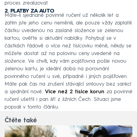
proces zrealizovat.
2. PLATBY ZA AUTO
Máte-li sjednané povinné ručení už několik let a
zatím jste jeho cenu neměnili, ale pouze vždy zaplatili
částku uvedenou na zaslané složence se zelenou
kartou, ověřte si aktuální nabídky. Pohybují se v
částkách řádově o více než tisícovku méně, někdy se
můžete dostat až na polovinu ceny uvedené na
složence. Ve chvíli, kdy vám pojišťovna pošle novou
zelenou kartu, je ideální doba na porovnání
povinného ručení u své, případně i jiných pojišťoven.
Máte pak čas na zrušení stávající smlouvy bez sankcí
a sjednání nové.
Více než 2 tisíce korun
za povinné
ručení ušetřil i pan Jiří z Jižních Čech. Situaci jsme
popsali v tomto článku.
Čtěte také