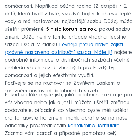
domácností. Například běžná rodina (2 dospělí + 2
děti), která bydlí v bytě, využívá bojler k ohřevu teplé
vody a má nastavenou nejčastější sazbu D02d, může
ušetřit průměrně
5 tisíc korun za rok
, pokud sazbu
změní. D02d není v tomto případě vhodná, lepší je
sazba D25d. V článku
Levnější proud hravě zajistí
správně nastavená distribuční sazba. Máte ji?
najdete
podrobné informace o distribučních sazbách včetně
přehledu všech sazeb vhodných pro každý typ
domácnosti a jejich efektivním využití.
Podívejte se na rozhovor se Zbyňkem Laiskem o
Failed to fetch
správném nastavení distribučních sazeb.
Pokud si stále nejste jisti, jaká distribuční sazba je pro
vás vhodná nebo jak a jestli můžete ušetřit změnou
dodavatele, případně co všechno byste měli udělat
pro to, abyste ho změnit mohli, obraťte se na naše
odborníky prostřednictvím
kontaktního formuláře
.
Zdarma vám poradí a případně pomohou celý