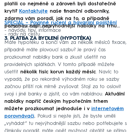
platili co nejméně a zároveň byli dostatečně
kryti?
Kontaktujte
naše finanční odborníky,
zdarma vám poradí, jak na to, a případně
SPECIÁL – Povinné ručení a havarijní pojištění
pomohou najít nejvýhodnější nabídky na trhu...
- hraný on-line seriál
- návody, tipy, informace
- rady na cestu
3. PLATBA ZA BYDLENÍ (HYPOTÉKA)
Máte hypotéku a končí vám za několik měsíců fixace,
případně máte plovoucí sazbu? Je pravý čas
prozkoumat nabídky bank a zkusit ušetřit na
pravidelných splátkách. V tomto případě můžete
ušetřit
několik tisíc korun každý měsíc
. Navíc to
vypadá, že po rekordně výhodném roku se sazby
začnou příští rok mírně zvyšovat. Stojí za to oslovit
svoji i jiné banky a zjistit, co vám nabídnou.
Aktuální
nabídky napříč českým hypotečním trhem
můžete prozkoumat jednoduše i v
internetovém
porovnávači
.
Pokud si nejste jisti, že byste uměli
„vyhádat“ tu nejvýhodnější sazbu nebo potřebujete s
čímkoliv poradit, máte opět možnost obrátit se přímo