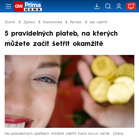
Domů
Zprávy
Ekonomika
Peníze
Jak ušetřit
5 pravidelných plateb, na kterých
můžete začít šetřit okamžitě
Na pravidelných platbách můžete ušetřit tisíce korun ročně...
Zdroj: