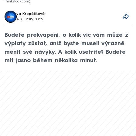
thinkstock.com
Iva Kropáčková
14. říj 2015, 00:55
Budete překvapeni, o kolik víc vám může z
výplaty zůstat, aniž byste museli výrazně
měnit své návyky. A kolik ušetříte? Budete
mít jasno během několika minut.