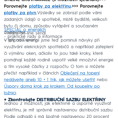
Porovnejte
platby za elektřinu
.>>> Porovnejte
platby za plyn
.
Výsledky se zobrazí podle vámi
zadaných údajů o spotřebě, místě bydliště, velikosti
bytu či domu, způsobu vytápění a současném
SPECIÁL o energiích
dodavateli.
- hraný on-line seriál
- praktické rady a informace
- tipy na úspory
V případě energií jsme teď pominuli návyky při
využívání elekrických spotřebičů a například zateplení
či výměnu oken, ačkoliv to jsou také kroky, které
pomáhají každé rodině uspořit velké množství energie
a tím vysoké částky z rozpočtu. O tom si můžete
přečíst například v článcích
Oblečení na topení
nedávejte aneb 10 + 1 trik, jak můžete ušetřit
nebo
Úspory doma krok za krokem: Od koupelny po
ložnici
.
+ Zkontrolujte DISTRIBUČNÍ SAZBU ELEKTŘINY
Jednou z možností, jak efektivně a úsporně využívat
elektřinu, je mít správně nastavenou distribuční sazbu.
Podle odhadů ji má špatně nastavenou 20 procent