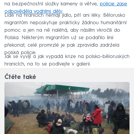
na bezpečnostní složky kameny a větve,
policie zase
odpověděla vodními děly
.
Lidé na hranicích nemají jídlo, pití ani léky. Bělorusko
migrantům neposkytuje prakticky žádnou humanitární
pomoc a jen na ně naléhá, aby násilím vkročili do
Polska. Některým migrantům už se podařilo linii
překonat, celé promrzlé je pak zpravidla zadržela
polská policie.
Jak se vyvíjí a jak vypadá krize na polsko-běloruských
hranicích, na to se podívejte v galerii.
Čtěte také