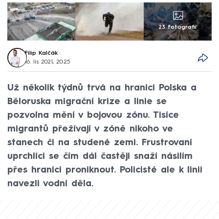
23 fotografií
Filip Kalčák
16. lis 2021, 20:25
Už několik týdnů trvá na hranici Polska a
Běloruska migrační krize a linie se
pozvolna mění v bojovou zónu. Tisíce
migrantů přežívají v zóně nikoho ve
stanech či na studené zemi. Frustrovaní
uprchlíci se čím dál častěji snaží násilím
přes hranici proniknout. Policisté ale k linii
navezli vodní děla.