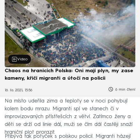
Video
Chaos na hranicích Polska: Oni mají plyn, my zase
kameny, křičí migranti a útočí na policii
6 min čtení
16. lis 2021, 15:56
Na místo udeřila zima a teploty se v noci pohybují
kolem bodu mrazu. Migranti spí ve stanech či v
improvizovaných přístřešcích z větví. Zatímco ženy a
děti se drží od linie dál, muži se čím dál častěji snaží
hraniční plot prorazit.
Přibývá tak potyček s polskou policií. Migranti házejí