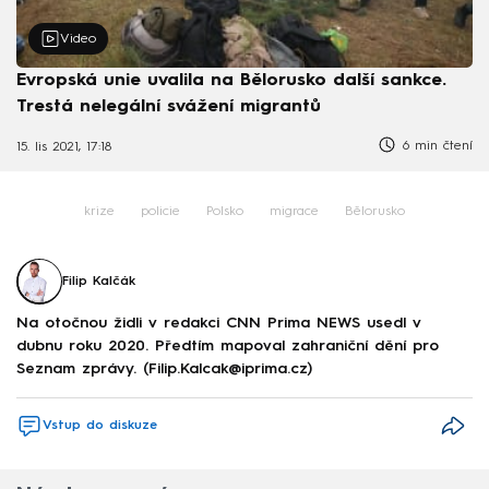
Video
Evropská unie uvalila na Bělorusko další sankce.
Trestá nelegální svážení migrantů
6 min čtení
15. lis 2021, 17:18
krize
policie
Polsko
migrace
Bělorusko
Filip Kalčák
Na otočnou židli v redakci CNN Prima NEWS usedl v
dubnu roku 2020. Předtím mapoval zahraniční dění pro
Seznam zprávy. (Filip.Kalcak@iprima.cz)
Vstup do diskuze