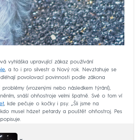
vá vyhláška upravující zákaz používání
le
, a to i pro silvestr a Nový rok. Nevztahuje se
odléhají povolovací povinnosti podle zákona
mi problémy (vrozenými nebo následkem týrání),
ním, snáší ohňostroje velmi špatně. Své o tom ví
et
, kde pečuje o kočky i psy. „Šli jsme na
kdo musel házet petardy a pouštět ohňostroj. Pes
 popisuje.