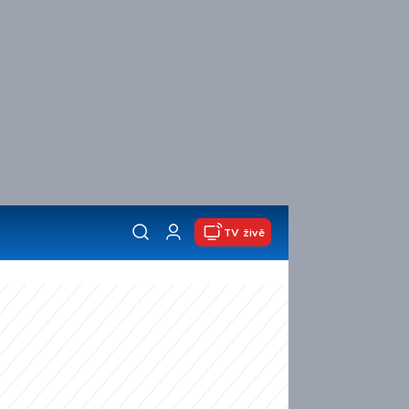
TV živě