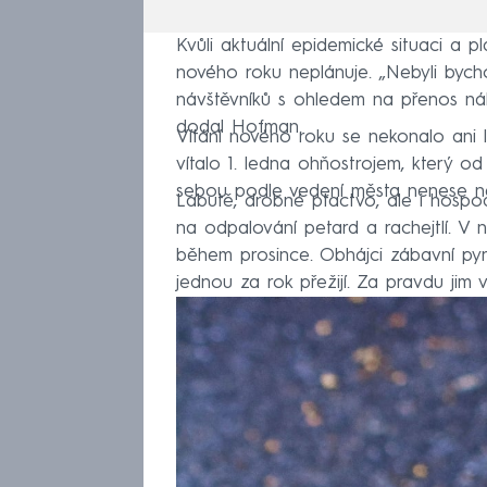
Kvůli aktuální epidemické situaci a p
nového roku neplánuje. „Nebyli byc
návštěvníků s ohledem na přenos náka
dodal Hofman.
Vítání nového roku se nekonalo ani l
vítalo 1. ledna ohňostrojem, který o
sebou podle vedení města nenese nega
Labutě, drobné ptactvo, ale i hospo
na odpalování petard a rachejtlí. V 
během prosince. Obhájci zábavní pyro
jednou za rok přežijí. Za pravdu jim 