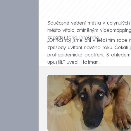
Současné vedení města v uplynulých 
město vítalo zmíněným videomapping
začátku toho letošního.
„Ohňostroj jsme ani v letošním roce n
způsoby uvítání nového roku. Čekali 
protiepidemická opatření. S ohledem 
upustili,“ uvedl Hofman.