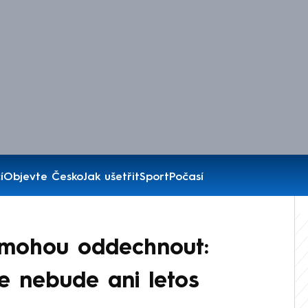
í
Objevte Česko
Jak ušetřit
Sport
Počasí
si mohou oddechnout:
e nebude ani letos