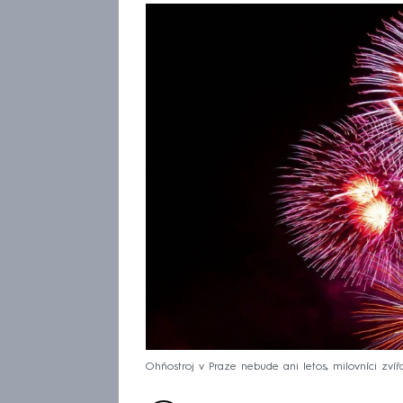
Ohňostroj v Praze nebude ani letos, milovníci zvířa