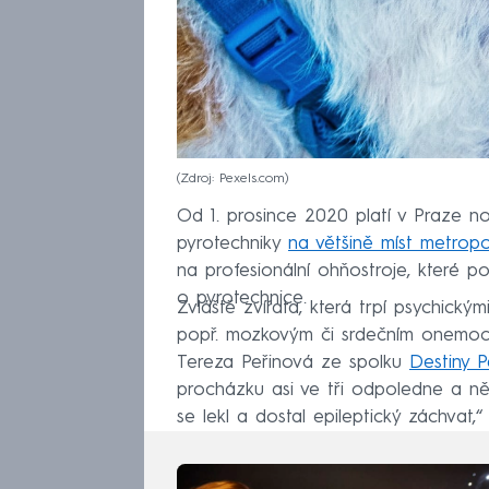
Zdroj: Pexels.com
Od 1. prosince 2020 platí v Praze no
pyrotechniky
na většině míst metropo
na profesionální ohňostroje, které p
o pyrotechnice.
Zvláště zvířata, která trpí psychický
popř. mozkovým či srdečním onemocně
Tereza Peřinová ze spolku
Destiny P
procházku asi ve tři odpoledne a ně
se lekl a dostal epileptický záchvat,“