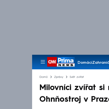
Domácí
Zahranič
Pořady
Domů
Zprávy
Svět zvířat
Milovníci zvířat 
Ohnňostroj v Praz