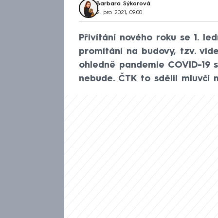
Barbara Sýkorová
2. pro 2021, 09:00
Přivítání nového roku se 1. l
promítání na budovy, tzv. vide
ohledně pandemie COVID-19 se
nebude. ČTK to sdělil mluvčí 