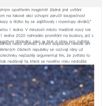
latným opatřením magistrát žádné jiné uvítání
hom na takové akci schopni zaručit bezpečnost
zy a těžko by se zajišťovaly i rozestupy diváků,“
etos 1. ledna. V minulosti město tradičně nový rok
d 1. ledna 2020 nahradilo promítání na budovy, jež s
tivní důsledky, jako je hluk a stres pro zvířata.
dářská nebo domácí zvířata doplácely několik dní
některých částech republiky se ozývají rány už
techniky nejčastěji argumentují tím, že zvířata to
však nedávají ta, která se nového roku nedožila.