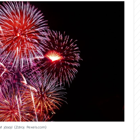
t jásají
Zdroj: Pexels.com