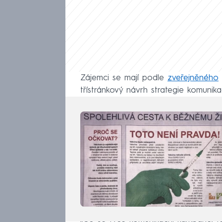
Zájemci se mají podle
zveřejněného
třístránkový návrh strategie komunika
„Co se týče komunikační kampaně, t