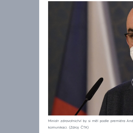
Ministr zdravotnictví by si měl podle premiéra An
komunikaci.
Zdroj: ČTK