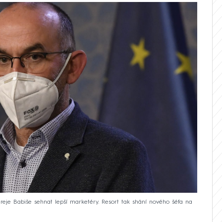
dreje Babiše sehnat lepší marketéry. Resort tak shání nového šéfa na