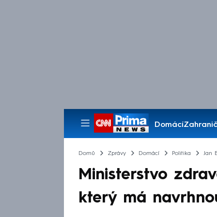
Domácí
Zahranič
Pořady
Domů
Zprávy
Domácí
Politika
Jan 
Ministerstvo zdrav
který má navrhnou