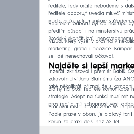
ředitele, tedy určitě nebudeme s da
ředitele odboru,“ uvedla mluvčí minis
podle ní úzce komunikuje s úřadem v
Ředitelem odboru byl od nástupu bý
předtím působil i na ministerstvu p
Brodský skončit kvůli nepovedenému 
Vizuál, který vyšel v prosinci v něko
marketing, grafici i opozice. Kampaň
se lidé nenechávali očkovat.
Najděte si lepší marke
Inzerát zkritizoval i premiér Babiš. O
zdravotnictví Janu Blatnému (za ANO)
také několikrát přiznal, že s kampan
Blatný na post ředitele komunikace 
strategie. Adept na funkci musí mít n
prostředí a mít schopnost vést odbor
Pracovní místo je zařazené ve 13. pl
Podle praxe v oboru je platový tar
korun za praxi delší než 32 let.