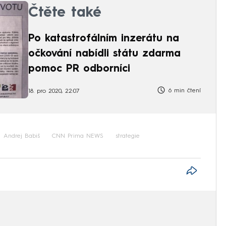
Čtěte také
Po katastrofálním inzerátu na
očkování nabídli státu zdarma
pomoc PR odborníci
6 min čtení
18. pro 2020, 22:07
Andrej Babiš
CNN Prima NEWS
strategie