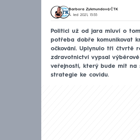
Barbora Zykmundová
,
ČTK
4. led 2021, 15:55
Politici už od jara mluví o t
potřeba dobře komunikovat kro
očkování. Uplynulo tři čtvrtě
zdravotnictví vypsal výběrov
veřejností, který bude mít na 
strategie ke covidu.