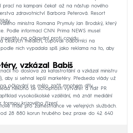
lší prací na kampani čekat až na nástup nového
terstva zdravotnictví Barbora Peterová. Resort
lády.
valého ministra Romana Prymuly Jan Brodský, který
ráce. Podle informací CNN Prima NEWS musel
inzerátu na očkování proti covidu.
lika českých médiích, cupovali odborníci na
 podle nich vypadala spíš jako reklama na to, aby
téry, vzkázal Babiš
značil ho doslova za katastrofální a vzkázal ministru
, aby si sehnal lepší marketéry. Předseda vlády už
í na očkování se mělo začít mnohem dřív.
hledá někoho se schopností vytvářet a řídit PR
apříklad vysokoškolské vzdělání, má znát mediální
 formou krizového řízení.
atové třídě pro zaměstnance ve veřejných službách.
if od 28 880 korun hrubého bez praxe do 42 640