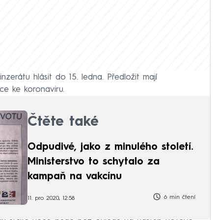
inzerátu hlásit do 15. ledna. Předložit mají
ce ke koronaviru.
Čtěte také
Odpudivé, jako z minulého století.
Ministerstvo to schytalo za
kampaň na vakcínu
6 min čtení
11. pro 2020, 12:58
ak určitě něco bude bez ohledu na nástup nového