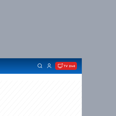
TV živě