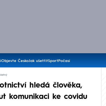
í
Objevte Česko
Jak ušetřit
Sport
Počasí
Blatný
otnictví hledá člověka,
t komunikaci ke covidu