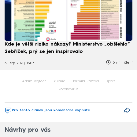
Kde je větší riziko nákazy? Ministerstvo „obšlehlo“
žebříček, prý se jen inspirovalo
6 min čtení
31. srp 2020, 18:07
Adam Vojtěch
kultura
Jarmila Rážová
sport
koronavirus
Pro tento článek jsou komentáře vypnuté
Návrhy pro vás