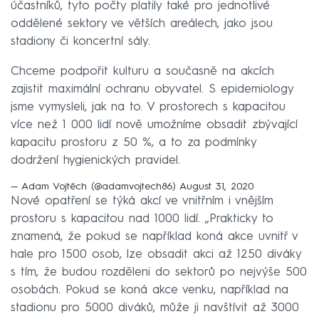
účastníků, tyto počty platily také pro jednotlivé
oddělené sektory ve větších areálech, jako jsou
stadiony či koncertní sály.
Chceme podpořit kulturu a současně na akcích
zajistit maximální ochranu obyvatel. S epidemiology
jsme vymysleli, jak na to. V prostorech s kapacitou
více než 1 000 lidí nově umožníme obsadit zbývající
kapacitu prostoru z 50 %, a to za podmínky
dodržení hygienických pravidel.
— Adam Vojtěch (@adamvojtech86)
August 31, 2020
Nové opatření se týká akcí ve vnitřním i vnějším
prostoru s kapacitou nad 1000 lidí. „Prakticky to
znamená, že pokud se například koná akce uvnitř v
hale pro 1500 osob, lze obsadit akci až 1250 diváky
s tím, že budou rozděleni do sektorů po nejvýše 500
osobách. Pokud se koná akce venku, například na
stadionu pro 5000 diváků, může ji navštívit až 3000