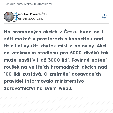
Ilustrační foto
Zdroj: pixabay.com
Václav Dvořák
,
ČTK
31. srp 2020, 23:50
Na hromadných akcích v Česku bude od 1.
září možné v prostorech s kapacitou nad
tisíc lidí využít zbytek míst z poloviny. Akci
na venkovním stadionu pro 5000 diváků tak
může navštívit až 3000 lidí. Povinné nošení
roušek na vnitřních hromadných akcích nad
100 lidí zůstává. O zmírnění dosavadních
pravidel informovalo ministerstvo
zdravotnictví na svém webu.