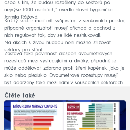
osob s tím, že budou rozděleny do sektorů po
nejvýše 1000 osobách,“ uvedla hlavní hygienička
Jarmila Rážová.
Každý sektor musí mít svůj vstup z venkovních prostor,
případně organizátoři musejí příchod a odchod z
nich regulovat tak, aby se lidé neshlukovali.
Na akcích s živou hudbou není možné zřizovat
sektory pro stání.
Zůstává také povinnost alespoň dvoumetrových
rozestupů mezi vystupujícími a diváky, případně je
může oddělovat zábrana proti šíření kapének, jako je
sklo nebo plexisklo. Dvoumetrové rozestupy musejí
být dodrženy také mezi lidmi v sousedních sektorech.
Čtěte také