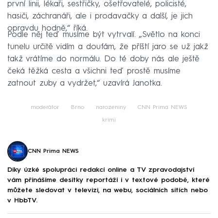
první linii, lékaři, sestřičky, ošetřovatelé, policisté,
hasiči, záchranáři, ale i prodavačky a další, je jich
opravdu hodně,“ říká.
Podle něj teď musíme být vytrvalí. „Světlo na konci
tunelu určitě vidím a doufám, že příští jaro se už jakž
takž vrátíme do normálu. Do té doby nás ale ještě
čeká těžká cesta a všichni teď prostě musíme
zatnout zuby a vydržet,“ uzavírá Janotka.
moderátor
Brno
narozeniny
CNN Prima NEWS
krimi
CNN Prima NEWS
Díky úzké spolupráci redakcí online a TV zpravodajství
vám přinášíme desítky reportáží i v textové podobě, které
můžete sledovat v televizi, na webu, sociálních sítích nebo
v HbbTV.