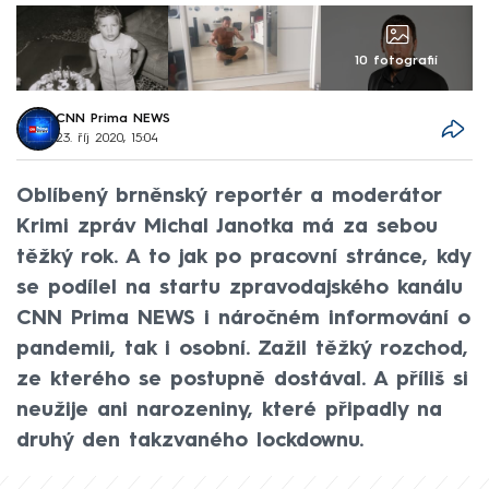
10 fotografií
CNN Prima NEWS
23. říj 2020, 15:04
Oblíbený brněnský reportér a moderátor
Krimi zpráv Michal Janotka má za sebou
těžký rok. A to jak po pracovní stránce, kdy
se podílel na startu zpravodajského kanálu
CNN Prima NEWS i náročném informování o
pandemii, tak i osobní. Zažil těžký rozchod,
ze kterého se postupně dostával. A příliš si
neužije ani narozeniny, které připadly na
druhý den takzvaného lockdownu.