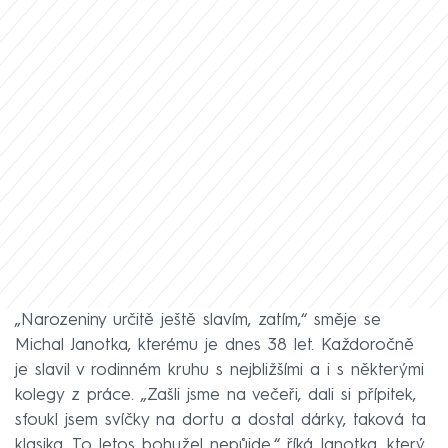
„Narozeniny určitě ještě slavím, zatím,“ směje se
Michal Janotka, kterému je dnes 38 let. Každoročně
je slavil v rodinném kruhu s nejbližšími a i s některými
kolegy z práce. „Zašli jsme na večeři, dali si přípitek,
sfoukl jsem svíčky na dortu a dostal dárky, taková ta
klasika. To letos bohužel nepůjde,“ říká Janotka, který