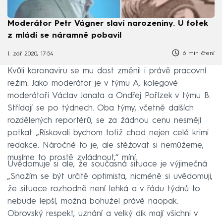
Moderátor Petr Vágner slaví narozeniny. U fotek
z mládí se náramně pobavil
6 min čtení
1. zář 2020, 17:54
Kvůli koronaviru se mu dost změnil i právě pracovní
režim. Jako moderátor je v týmu A, kolegové
moderátoři Václav Janata a Ondřej Pořízek v týmu B.
Střídají se po týdnech. Oba týmy, včetně dalších
rozdělených reportérů, se za žádnou cenu nesmějí
potkat. „Riskovali bychom totiž chod nejen celé krimi
redakce. Náročné to je, ale stěžovat si nemůžeme,
musíme to prostě zvládnout,“ míní.
Uvědomuje si ale, že současná situace je výjimečná
„Snažím se být určitě optimista, nicméně si uvědomuji,
že situace rozhodně není lehká a v řádu týdnů to
nebude lepší, možná bohužel právě naopak.
Obrovský respekt, uznání a velký dík mají všichni v