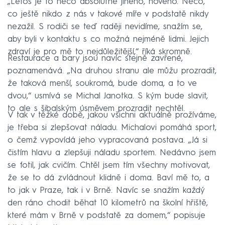
„Letos je to něco absolutně jiného, nového. Něco,
co ještě nikdo z nás v takové míře v podstatě nikdy
nezažil. S rodiči se teď raději nevidíme, snažím se,
aby byli v kontaktu s co možná nejméně lidmi. Jejich
zdraví je pro mě to nejdůležitější,“ říká skromně.
Restaurace a bary jsou navíc stejně zavřené,
poznamenává. „Na druhou stranu ale můžu prozradit,
že taková menší, soukromá, bude doma, a to ve
dvou,“ usmívá se Michal Janotka. S kým bude slavit,
to ale s šibalským úsměvem prozradit nechtěl.
V tak v těžké době, jakou všichni aktuálně prožíváme,
je třeba si zlepšovat náladu. Michalovi pomáhá sport,
o čemž vypovídá jeho vypracovaná postava. „Já si
čistím hlavu a zlepšuji náladu sportem. Nedávno jsem
se fotil, jak cvičím. Chtěl jsem tím všechny motivovat,
že se to dá zvládnout klidně i doma. Baví mě to, a
to jak v Praze, tak i v Brně. Navíc se snažím každý
den ráno chodit běhat 10 kilometrů na školní hřiště,
které mám v Brně v podstatě za domem,“ popisuje