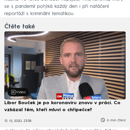
se s pandemií potýká každý den i při natáčení
reportáží s kriminální tematikou.
Čtěte také
Video
Libor Bouček je po koronaviru znovu v práci. Co
vzkázal těm, kteří mluví o chřipečce?
6 min čtení
15. říj 2020, 23:38