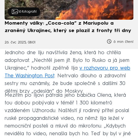
16
fotografií
Momenty války: „Coca-cola“ z Mariupolu a
zraněný Ukrajinec, který se plazil z fronty tři dny
6 min čtení
26. čvc 2025, 08:01
Jednoho dne Ilju navštívila žena, která ho chtěla
adoptovat. „Nechtěl jsem jít. Bylo to Rusko a já jsem
Ukrajinec,“ hodnotil zpětně Ilja
v rozhovoru pro web
The Washington Post
. Netrvalo dlouho a zdravotní
sestry mu oznámily, že bude společně s dalšími 30
dětmi brzy „odeslán“ do Moskvy.
Mezitím po Iljovi pátrala jeho babička Olena, která
tou dobou pobývala v téměř 1 300 kilometrů
vzdáleném Užhorodu. Naštěstí jí rodinný přítel poslal
ruské propagandistické video, na němž Ilja ležel v
nemocniční posteli a mluvil do mikrofonu. „Kdybych
neviděla to video, nenašla bych ho. Teď by byl v jiné