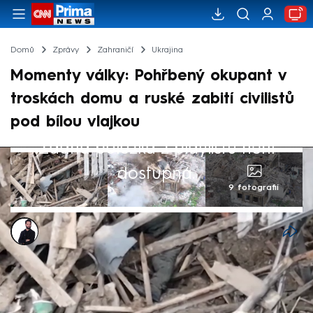
Domů
Zprávy
Zahraničí
Ukrajina
Momenty války: Pohřbený okupant v
troskách domu a ruské zabití civilistů
pod bílou vlajkou
Žádná položka z playlistu není
dostupná.
9 fotografií
Marek Veselý
29. lis 2025, 07:56
Ruská invaze na Ukrajinu je bezpochyby
nejkrvavějším konfliktem v Evropě od druhé