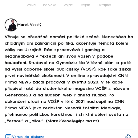
válka
babička
vojáci
voják
Ukrajina
Marek Veselý
Věnuje se převážně domácí politické scéně. Nenechává ho
chladným ani zahraniční politika, akcentuje témata kolem
války na Ukrajině. Rád zpracovává i gaming a
nezanedbává v textech ani svou vášeň v podobě
houbaření. Studoval na Gymnáziu Na Vítězné pláni a poté
na Vyšší odborné škole publicistiky (VOŠP), kde také získal
první novinářské zkušenosti. V on-line zpravodajství CNN
Prima NEWS začal pracovat v květnu 2020. V té době
přispíval také do studentského magazínu VOŠP s názvem
Generace20 a na hudební web Planeta Hudba. Po
dokončení studií na VOŠP v létě 2021 nastoupil na CNN
Prima NEWS jako redaktor. Nesnáší totalitní ideologie,
přehnanou politickou korektnost i striktní dělení světa na
„černou“ a „bílou“. (Marek.Vesely@iprima.cz)
Vstup do diskuze