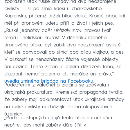
zobrazen útok ruské armády na dva neozbrojené
civilisty. Ti šli po silnici kdesi u charkovského
Kupjansku, přičemž drželi bílou vlajku. Kromě obou lidí
měl při dronovém úderu přijít o život i jejich pes.
„Ruské jednotky opět ukázaly svou pravou tvář
Failed to fetch
teroru i nelidskou krutost. V důsledku cíleného
dronového útoku byli zabiti dva neozbrojení civilisté,
kteří se pohybovali po silnici pod bílou vlajkou, a pes.
V blízkosti se nenacházely žádné vojenské objekty
ani pozice. Tento zločin je dalším důkazem toho, že
okupanti nemají pojem o cti, morálce ani právu,“
uvedla zmíněná brigáda na Facebooku
.
Podezřením z válečného zločinu se zabývala i
ukrajinská prokuratura. Kremelská propaganda tvrdila,
že záběry mají dokumentovat útok ukrajinské armády
na ruské civilisty nacházející se na okupovaných
územích.
„Podle dostupných údajů tento útok natočil sám
nepřítel, aby mohl záběry dále šířit v