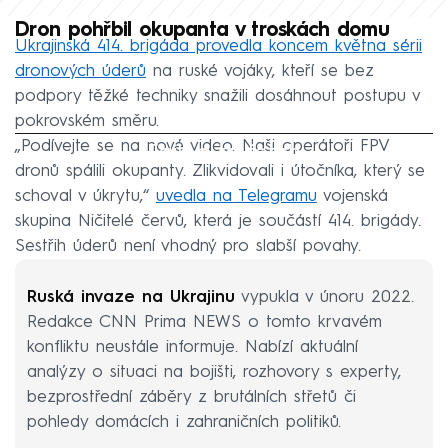
Dron pohřbil okupanta v troskách domu
Ukrajinská 414. brigáda provedla koncem května sérii
dronových úderů
na ruské vojáky, kteří se bez
podpory těžké techniky snažili dosáhnout postupu v
pokrovském směru.
„Podívejte se na nové video. Naši operátoři FPV
Failed to fetch
dronů spálili okupanty. Zlikvidovali i útočníka, který se
schoval v úkrytu,“
uvedla na Telegramu
vojenská
skupina Ničitelé červů, která je součástí 414. brigády.
Sestřih úderů není vhodný pro slabší povahy.
Ruská invaze na Ukrajinu
vypukla v únoru 2022.
Redakce CNN Prima NEWS o tomto krvavém
konfliktu neustále informuje. Nabízí aktuální
analýzy o situaci na bojišti, rozhovory s experty,
bezprostřední záběry z brutálních střetů či
pohledy domácích i zahraničních politiků.