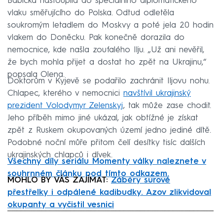
Babička nastoupila do speciálního diplomatického
vlaku směřujícího do Polska. Odtud odletěla
soukromým letadlem do Moskvy a poté jela 20 hodin
vlakem do Doněcku. Pak konečně dorazila do
nemocnice, kde našla zoufalého Ilju. „Už ani nevěřil,
že bych mohla přijet a dostat ho zpět na Ukrajinu,“
popsala Olena.
Doktorům v Kyjevě se podařilo zachránit Iljovu nohu.
Chlapec, kterého v nemocnici
navštívil ukrajinský
prezident Volodymyr Zelenskyj
, tak může zase chodit.
Jeho příběh mimo jiné ukázal, jak obtížné je získat
zpět z Ruskem okupovaných území jedno jediné dítě.
Podobné noční můře přitom čelí desítky tisíc dalších
ukrajinských chlapců i dívek.
Všechny díly seriálu Momenty války naleznete v
souhrnném článku pod tímto odkazem.
MOHLO BY VÁS ZAJÍMAT:
Záběry surové
přestřelky i odpálené kadibudky. Azov zlikvidoval
okupanty a vyčistil vesnici
Failed to fetch