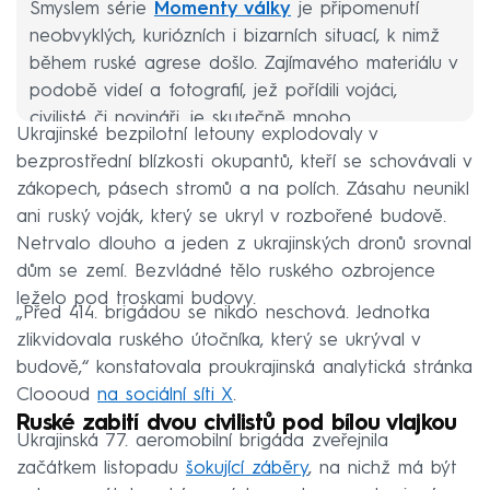
Smyslem série
Momenty války
je připomenutí
neobvyklých, kuriózních i bizarních situací, k nimž
během ruské agrese došlo. Zajímavého materiálu v
podobě videí a fotografií, jež pořídili vojáci,
civilisté či novináři, je skutečně mnoho.
Ukrajinské bezpilotní letouny explodovaly v
bezprostřední blízkosti okupantů, kteří se schovávali v
zákopech, pásech stromů a na polích. Zásahu neunikl
ani ruský voják, který se ukryl v rozbořené budově.
Netrvalo dlouho a jeden z ukrajinských dronů srovnal
dům se zemí. Bezvládné tělo ruského ozbrojence
leželo pod troskami budovy.
„Před 414. brigádou se nikdo neschová. Jednotka
zlikvidovala ruského útočníka, který se ukrýval v
budově,“ konstatovala proukrajinská analytická stránka
Cloooud
na sociální síti X
.
Ruské zabití dvou civilistů pod bílou vlajkou
Ukrajinská 77. aeromobilní brigáda zveřejnila
začátkem listopadu
šokující záběry
, na nichž má být