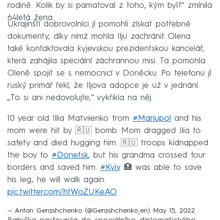
rodině. Kolik by si pamatoval z toho, kým byl?“ zmínila
64letá žena.
Ukrajinští dobrovolníci jí pomohli získat potřebné
dokumenty, díky nimž mohla Ilju zachránit. Olena
také kontaktovala kyjevskou prezidentskou kancelář,
která zahájila speciální záchrannou misi. Ta pomohla
Oleně spojit se s nemocnicí v Doněcku. Po telefonu jí
ruský primář řekl, že Iljova adopce je už v jednání.
„To si ani nedovolujte,“ vykřikla na něj.
10 year old Illia Matviienko from
#Mariupol
and his
mom were hit by 🇷🇺 bomb. Mom dragged Ilia to
safety and died hugging him. 🇷🇺 troops kidnapped
the boy to
#Donetsk
, but his grandma crossed four
borders and saved him.
#Kyiv
🏥 was able to save
his leg, he will walk again.
pic.twitter.com/htWoZUKeAO
— Anton Gerashchenko (@Gerashchenko_en)
May 15, 2022