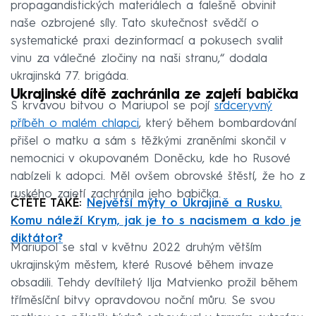
propagandistických materiálech a falešně obvinit
naše ozbrojené síly. Tato skutečnost svědčí o
systematické praxi dezinformací a pokusech svalit
vinu za válečné zločiny na naši stranu,“ dodala
ukrajinská 77. brigáda.
Ukrajinské dítě zachránila ze zajetí babička
S krvavou bitvou o Mariupol se pojí
srdceryvný
příběh o malém chlapci
, který během bombardování
přišel o matku a sám s těžkými zraněními skončil v
nemocnici v okupovaném Doněcku, kde ho Rusové
nabízeli k adopci. Měl ovšem obrovské štěstí, že ho z
ruského zajetí zachránila jeho babička.
ČTĚTE TAKÉ:
Největší mýty o Ukrajině a Rusku.
Komu náleží Krym, jak je to s nacismem a kdo je
diktátor?
Mariupol se stal v květnu 2022 druhým větším
ukrajinským městem, které Rusové během invaze
obsadili. Tehdy devítiletý Ilja Matvienko prožil během
tříměsíční bitvy opravdovou noční můru. Se svou