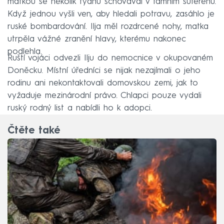
matkou se několik týdnů schovával v tamním suterénu.
Když jednou vyšli ven, aby hledali potravu, zasáhlo je
ruské bombardování. Ilja měl rozdrcené nohy, matka
utrpěla vážné zranění hlavy, kterému nakonec
podlehla.
Ruští vojáci odvezli Ilju do nemocnice v okupovaném
Doněcku. Místní úředníci se nijak nezajímali o jeho
rodinu ani nekontaktovali domovskou zemi, jak to
vyžaduje mezinárodní právo. Chlapci pouze vydali
ruský rodný list a nabídli ho k adopci.
Čtěte také