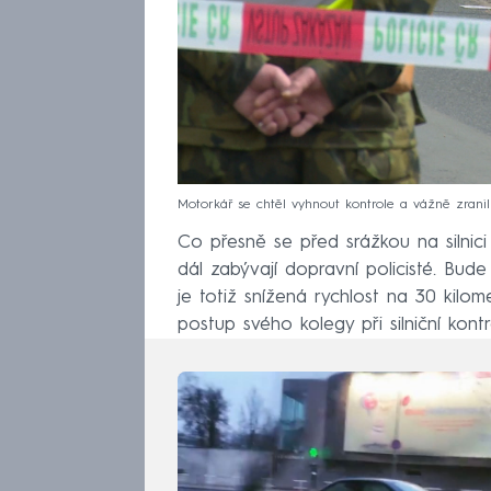
Motorkář se chtěl vyhnout kontrole a vážně zranil 
Co přesně se před srážkou na silnici
dál zabývají dopravní policisté. Bude 
je totiž snížená rychlost na 30 kilom
postup svého kolegy při silniční kontr