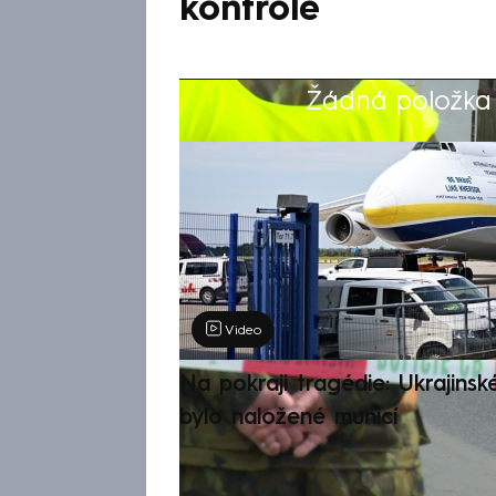
kontrole
Žádná položka z
Výběr redakce
Video
Na pokraji tragédie: Ukrajinsk
bylo naložené municí