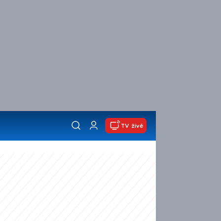
TV živě