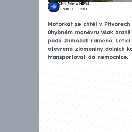
CNN Prima NEWS
11. dub 2021, 16:50
Motorkář se chtěl v Přívorech 
úhybném manévru však zranil s
pádu zhmoždil rameno. Letící st
otevřené zlomeniny dolních ko
transportovat do nemocnice.