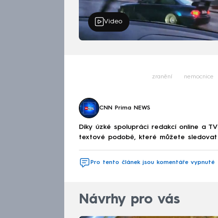
Video
zranění
nemocnice
CNN Prima NEWS
Díky úzké spolupráci redakcí online a TV
textové podobě, které můžete sledovat v
Pro tento článek jsou komentáře vypnuté
Návrhy pro vás