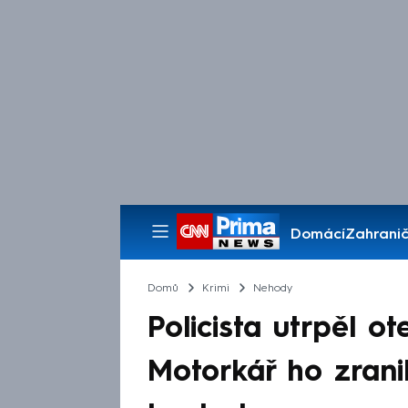
Domácí
Zahranič
Pořady
Domů
Krimi
Nehody
Policista utrpěl o
Motorkář ho zrani