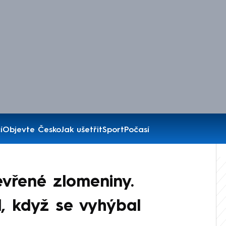
í
Objevte Česko
Jak ušetřit
Sport
Počasí
tevřené zlomeniny.
l, když se vyhýbal