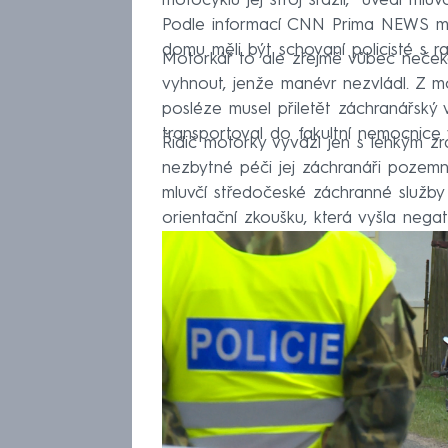
motocyklu jej stroj srazil,“ uvedl mlu
Podle informací CNN Prima NEWS mot
domu měli být schovaní policisté s rad
Motorkář to ale zřejmě vůbec nečekal.
vyhnout, jenže manévr nezvládl. Z mot
posléze musel přiletět záchranářský 
transportoval do fakultní nemocnice 
Řidič motorky vyvázl jen s lehkým z
nezbytné péči jej záchranáři pozemní
mluvčí středočeské záchranné služby 
orientační zkoušku, která vyšla negat