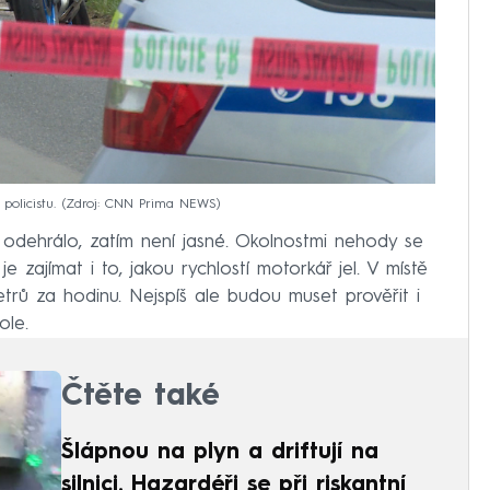
policistu.
Zdroj: CNN Prima NEWS
 odehrálo, zatím není jasné. Okolnostmi nehody se
je zajímat i to, jakou rychlostí motorkář jel. V místě
etrů za hodinu. Nejspíš ale budou muset prověřit i
ole.
Čtěte také
Šlápnou na plyn a driftují na
silnici. Hazardéři se při riskantní