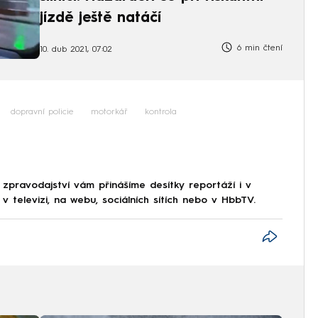
jízdě ještě natáčí
6 min čtení
10. dub 2021, 07:02
dopravní policie
motorkář
kontrola
 zpravodajství vám přinášíme desítky reportáží i v
 televizi, na webu, sociálních sítích nebo v HbbTV.