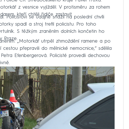
včí Policie ČR Středočeského kraje Pavel Truxa.
orkář z vesnice vyjížděl. V protisměru za rohem
arem, kteří chtěli řidiče zastavit.
 Policistovi se údajně snažil na poslední chvíli
orky spadl a stroj trefil policistu. Pro toho
vrtulník. S těžkým zraněním dolních končetin ho
v Praze.
raněním. „Motorkář utrpěl zhmoždění ramene a po
 cestou přepravili do mělnické nemocnice,“ sdělila
Petra Efenbergerová. Policisté provedli dechovou
ivně.