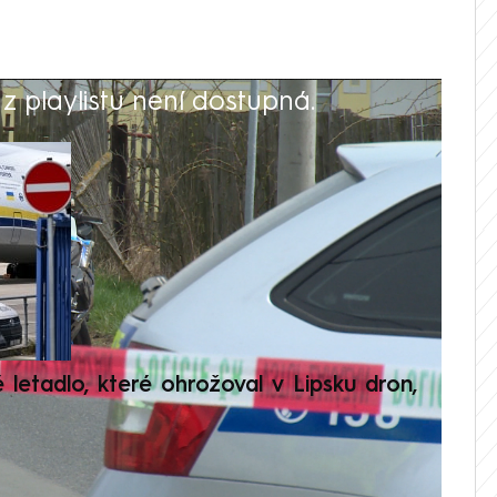
 playlistu není dostupná.
V
é letadlo, které ohrožoval v Lipsku dron,
Přilá
polit