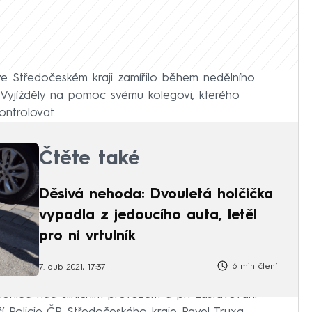
e Středočeském kraji zamířilo během nedělního
. Vyjížděly na pomoc svému kolegovi, kterého
ontrolovat.
Čtěte také
Děsivá nehoda: Dvouletá holčička
vypadla z jedoucího auta, letěl
pro ni vrtulník
6 min čtení
7. dub 2021, 17:37
dohled nad silničním provozem a při zastavování