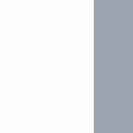
ideo
kat migranty do Česka? Sami by odešli, tvrdí exp
ické sebevraždě