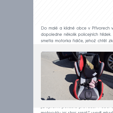
Do malé a klidné obce v Přívorech v
dopoledne několik policejních hlídek
smetla motorka řidiče, jehož chtěl zk
„Dopravní policista prováděl v obci 