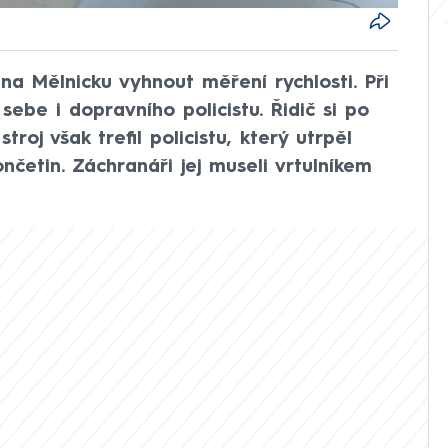
na Mělnicku vyhnout měření rychlosti. Při
ebe i dopravního policistu. Řidič si po
roj však trefil policistu, který utrpěl
nčetin. Záchranáři jej museli vrtulníkem