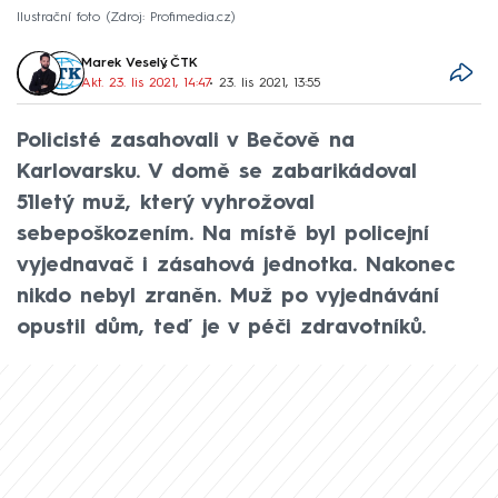
Ilustrační foto
Zdroj: Profimedia.cz
Marek Veselý
,
ČTK
Akt. 23. lis 2021, 14:47
• 23. lis 2021, 13:55
Policisté zasahovali v Bečově na
Karlovarsku. V domě se zabarikádoval
51letý muž, který vyhrožoval
sebepoškozením. Na místě byl policejní
vyjednavač i zásahová jednotka. Nakonec
nikdo nebyl zraněn. Muž po vyjednávání
opustil dům, teď je v péči zdravotníků.