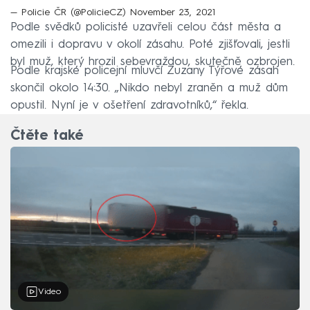
— Policie ČR (@PolicieCZ)
November 23, 2021
Podle svědků policisté uzavřeli celou část města a
omezili i dopravu v okolí zásahu. Poté zjišťovali, jestli
byl muž, který hrozil sebevraždou, skutečně ozbrojen.
Podle krajské policejní mluvčí Zuzany Týřové zásah
skončil okolo 14:30. „Nikdo nebyl zraněn a muž dům
opustil. Nyní je v ošetření zdravotníků,“ řekla.
Čtěte také
Video