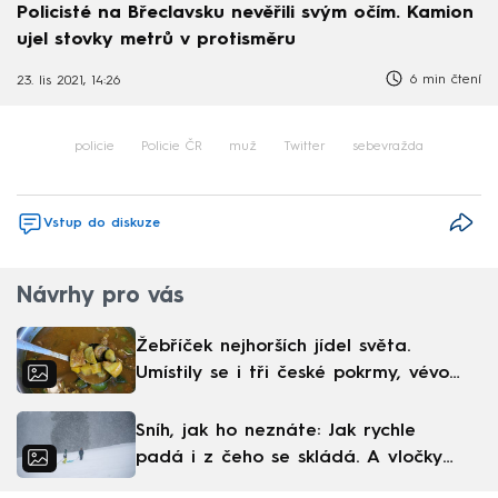
Policisté na Břeclavsku nevěřili svým očím. Kamion
ujel stovky metrů v protisměru
6 min čtení
23. lis 2021, 14:26
policie
Policie ČR
muž
Twitter
sebevražda
Vstup do diskuze
Návrhy pro vás
Žebříček nejhorších jídel světa.
Umístily se i tři české pokrmy, vévodí
skandinávská kuchyně
Sníh, jak ho neznáte: Jak rychle
padá i z čeho se skládá. A vločky
nejsou bílé