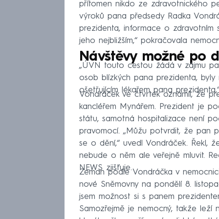
přítomen nikdo ze zdravotnického 
výroků pana předsedy Radka Vondráč
prezidenta, informace o zdravotním 
jeho nejbližším,“ pokračovala nemocn
Návštěvy možné po 
„ÚVN touto cestou žádá v zájmu paci
osob blízkých pana prezidenta, byly
ošetřujícím lékařem pana prezidenta,
Vondráček ve čtvrtek oznámil, že pre
kancléřem Mynářem. Prezident je p
státu, samotná hospitalizace není 
pravomocí. „Můžu potvrdit, že pan p
se o dění,“ uvedl Vondráček. Řekl, 
nebude o něm ale veřejně mluvit. R
NEWS zjišťuje.
Zeman podle Vondráčka v nemocnici 
nové Sněmovny na pondělí 8. listop
jsem možnost si s panem prezidentem 
Samozřejmě je nemocný, takže leží n