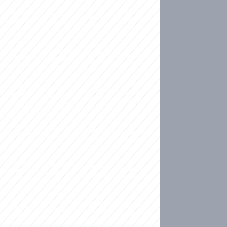
ideo
ní plné slz po 50 letech: Matku donutili dát d
ět spojil test DNA