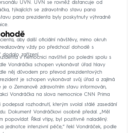
personálu ÚVN. ÚVN se rovněž distancuje od
ka, týkajících se zdravotního stavu pana
stavu pana prezidenta byly poskytnuty výhradně
ice.
dohodě
enta, aby další oficiální návštěvy, mimo okruh
 realizovány vždy po předchozí dohodě s
“ dodalo zařízení.
zidenta v nemocnici navštívil po poledni spolu s
odle Vondráčka schopen vykonávat úřad hlavy
podle něj důvodem pro převod prezidentových
rezident je schopen vykonávat svůj úřad a zajímá
že je o Zemanově zdravotním stavu informován,
eakci Vondráčka na slova nemocnice CNN Prima
podepsal rozhodnutí, kterým svolal stálé zasedání
adu. Dokument Vondráčkovi osobně předal. „Měl
popovídat. Říkal vtipy, byl pozitivně naladěný.
a jednotce intenzivní péče,“ řekl Vondráček, podle