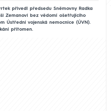
tvrtek přivedl předsedu Sněmovny Radka
oši Zemanovi bez vědomí ošetřujícího
tom Ústřední vojenská nemocnice (ÚVN).
kání přítomen.