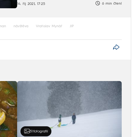
6 min čtení
14. říj 2021, 17:25
eman
návštěva
Vratislav Mynář
JIP
31
fotografií