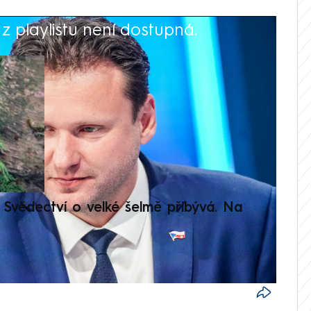
 playlistu není dostupná.
V
Svědectví o velké šelmě přibývá. Na
Setká
je op