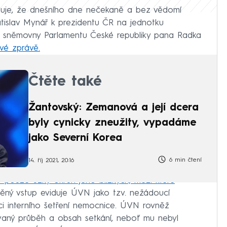
zuje, že dnešního dne nečekaně a bez vědomí
ratislav Mynář k prezidentu ČR na jednotku
é sněmovny Parlamentu České republiky pana Radka
ové zprávě.
Čtěte také
Žantovský: Zemanová a její dcera
byly cynicky zneužity, vypadáme
jako Severní Korea
6 min čtení
14. říj 2021, 20:16
pouze úzký okruh jeho blízkých, mezi které
ný vstup eviduje ÚVN jako tzv. nežádoucí
ci interního šetření nemocnice. ÚVN rovněž
vaný průběh a obsah setkání, neboť mu nebyl