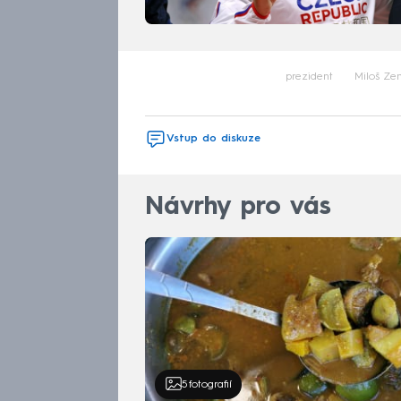
prezident
Miloš Z
Vstup do diskuze
Návrhy pro vás
5
fotografií