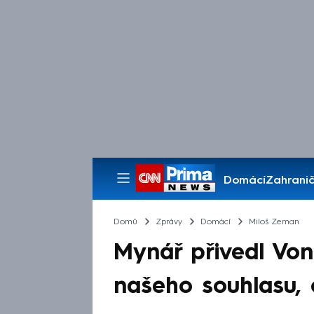
Domácí
Zahranič
Pořady
Domů
Zprávy
Domácí
Miloš Zeman
Mynář přivedl Vo
našeho souhlasu,