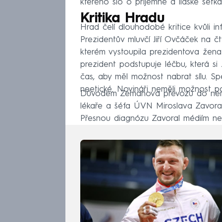
kterého šlo o příjemné a lidské setkán
Kritika Hradu
Hrad čelí dlouhodobé kritice kvůli i
Prezidentův mluvčí Jiří Ovčáček na č
kterém vystoupila prezidentova žena
prezident podstupuje léčbu, která s
čas, aby měl možnost nabrat sílu. S
neetické. Novináři neměli možnost p
Důvodem Zemanova převozu do nemoc
lékaře a šéfa ÚVN Miroslava Zavoral
Přesnou diagnózu Zavoral médiím nes