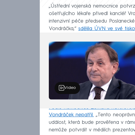
„Ústřední vojenská nemocnice potvr
ošetřujícího lékaře přivedl kancléř V
intenzivní péče předsedu Poslaneck
Vondráčka,“
sdělila ÚVN ve své tisk
Video
Podle nemocnice Zemana navštěvuje 
Vondráček nepatřil.
„Tento neoprávně
událost, která bude prověřena v rám
nemůže potvrdit v médiích prezento