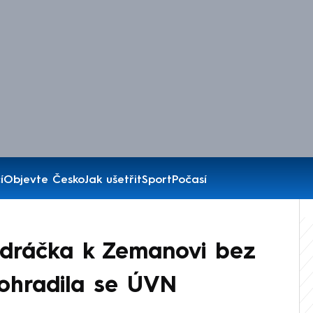
í
Objevte Česko
Jak ušetřit
Sport
Počasí
ndráčka k Zemanovi bez
 ohradila se ÚVN