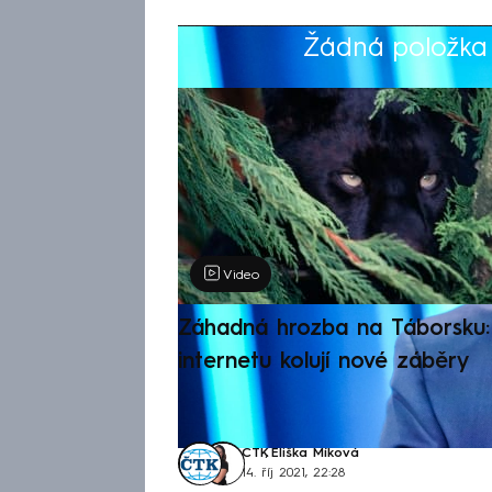
Žádná položka z
Výběr redakce
Video
Záhadná hrozba na Táborsku: 
internetu kolují nové záběry
ČTK
,
Eliška Míková
14. říj 2021, 22:28