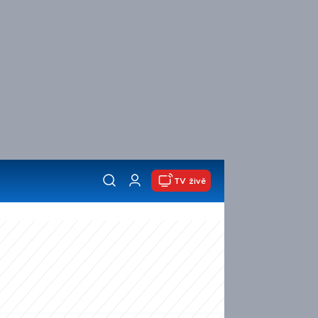
TV živě