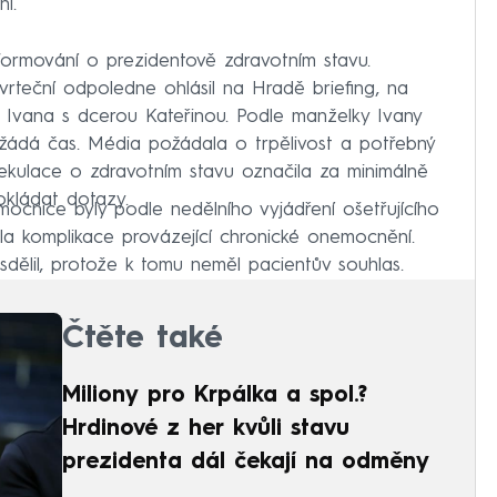
í.
nformování o prezidentově zdravotním stavu.
tvrteční odpoledne ohlásil na Hradě briefing, na
 Ivana s dcerou Kateřinou. Podle manželky Ivany
i žádá čas. Média požádala o trpělivost a potřebný
pekulace o zdravotním stavu označila za minimálně
okládat dotazy.
nice byly podle nedělního vyjádření ošetřujícího
a komplikace provázející chronické onemocnění.
dělil, protože k tomu neměl pacientův souhlas.
Čtěte také
Miliony pro Krpálka a spol.?
Hrdinové z her kvůli stavu
prezidenta dál čekají na odměny