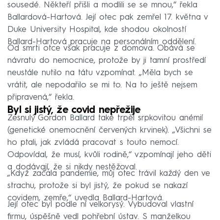
sousedé. Někteří přišli a modlili se se mnou,“ řekla
Ballardová-Hartová. Její otec pak zemřel 17. května v
Duke University Hospital, kde shodou okolností
Ballard-Hartová pracuje na personálním oddělení.
Od smrti otce však pracuje z domova. Obává se
návratu do nemocnice, protože by ji tamní prostředí
neustále nutilo na tátu vzpomínat. „Měla bych se
vrátit, ale nepodařilo se mi to. Na to ještě nejsem
připravená,“ řekla.
Byl si jistý, že covid nepřežije
Zesnulý Gordon Ballard také trpěl srpkovitou anémií
(genetické onemocnění červených krvinek). „Všichni se
ho ptali, jak zvládá pracovat s touto nemocí.
Odpovídal, že musí, kvůli rodině,“ vzpomínají jeho děti
a dodávají, že si nikdy nestěžoval.
„Když začala pandemie, můj otec trávil každý den ve
strachu, protože si byl jistý, že pokud se nakazí
covidem, zemře,“ uvedla Ballard-Hartová.
Její otec byl podle ní velkorysý. Vybudoval vlastní
firmu, úspěšně vedl pohřební ústav. S manželkou