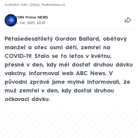
ilustrační foto
Zdroj: Profimedia.cz
CNN Prima NEWS
4. čvc 2021, 22:37
Pětašedesátiletý Gordon Ballard, obětavý
manžel a otec osmi dětí, zemřel na
COVID-19. Stalo se to letos v květnu,
přesně v den, kdy měl dostat druhou dávku
vakcíny, informoval web ABC News. V
původní zprávě jsme mylně informovali, že
muž zemřel v den, kdy dostal druhou
očkovací dávku.