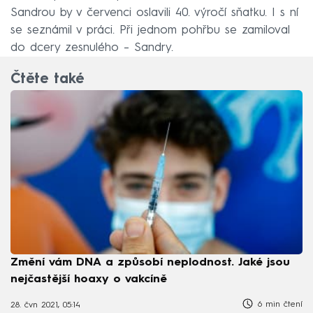
Sandrou by v červenci oslavili 40. výročí sňatku. I s ní
se seznámil v práci. Při jednom pohřbu se zamiloval
do dcery zesnulého – Sandry.
Čtěte také
Změní vám DNA a způsobí neplodnost. Jaké jsou
nejčastější hoaxy o vakcíně
6 min čtení
28. čvn 2021, 05:14