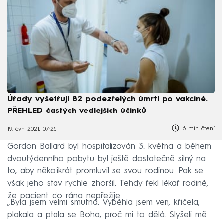
Úřady vyšetřují 82 podezřelých úmrtí po vakcíně.
PŘEHLED častých vedlejších účinků
6 min čtení
19. čvn 2021, 07:25
Gordon Ballard byl hospitalizován 3. května a během
dvoutýdenního pobytu byl ještě dostatečně silný na
to, aby několikrát promluvil se svou rodinou. Pak se
však jeho stav rychle zhoršil. Tehdy řekl lékař rodině,
že pacient do rána nepřežije.
„Byla jsem velmi smutná. Vyběhla jsem ven, křičela,
plakala a ptala se Boha, proč mi to dělá. Slyšeli mě