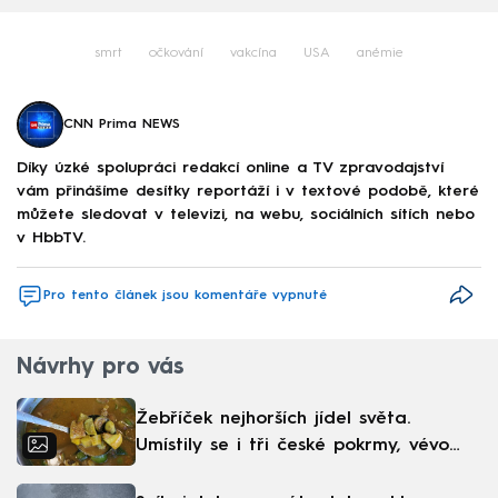
smrt
očkování
vakcína
USA
anémie
CNN Prima NEWS
Díky úzké spolupráci redakcí online a TV zpravodajství
vám přinášíme desítky reportáží i v textové podobě, které
můžete sledovat v televizi, na webu, sociálních sítích nebo
v HbbTV.
Pro tento článek jsou komentáře vypnuté
Návrhy pro vás
Žebříček nejhorších jídel světa.
Umístily se i tři české pokrmy, vévodí
skandinávská kuchyně