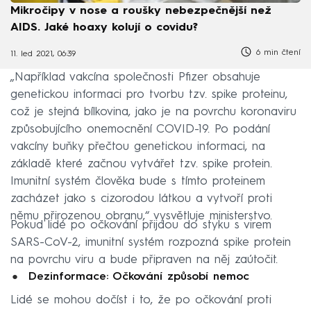
Mikročipy v nose a roušky nebezpečnější než
AIDS. Jaké hoaxy kolují o covidu?
6 min čtení
11. led 2021, 06:39
„Například vakcína společnosti Pfizer obsahuje
genetickou informaci pro tvorbu tzv. spike proteinu,
což je stejná bílkovina, jako je na povrchu koronaviru
způsobujícího onemocnění COVID-19. Po podání
vakcíny buňky přečtou genetickou informaci, na
základě které začnou vytvářet tzv. spike protein.
Imunitní systém člověka bude s tímto proteinem
zacházet jako s cizorodou látkou a vytvoří proti
němu přirozenou obranu,“ vysvětluje ministerstvo.
Pokud lidé po očkování přijdou do styku s virem
SARS-CoV-2, imunitní systém rozpozná spike protein
na povrchu viru a bude připraven na něj zaútočit.
Dezinformace: Očkování způsobí nemoc
Lidé se mohou dočíst i to, že po očkování proti