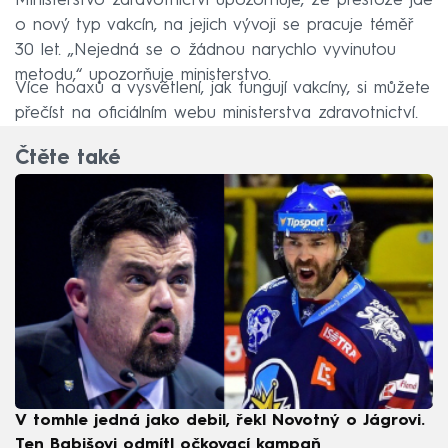
Ministerstvo zdravotnictví upozorňuje, že přestože jde
o nový typ vakcín, na jejich vývoji se pracuje téměř
30 let. „Nejedná se o žádnou narychlo vyvinutou
metodu,“ upozorňuje ministerstvo.
Více hoaxů a vysvětlení, jak fungují vakcíny, si můžete
přečíst na oficiálním webu ministerstva zdravotnictví.
Čtěte také
V tomhle jedná jako debil, řekl Novotný o Jágrovi.
Ten Babišovi odmítl očkovací kampaň