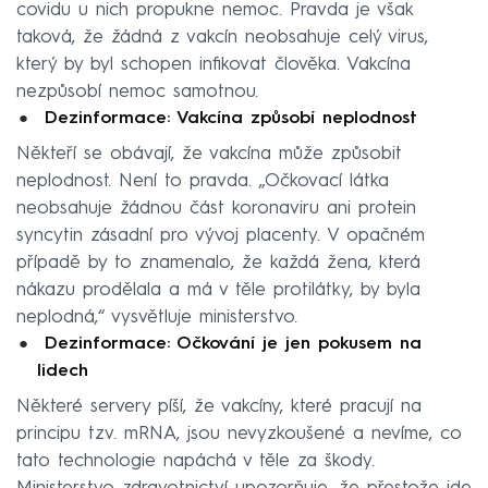
covidu u nich propukne nemoc. Pravda je však
taková, že žádná z vakcín neobsahuje celý virus,
který by byl schopen infikovat člověka. Vakcína
nezpůsobí nemoc samotnou.
Dezinformace: Vakcína způsobí neplodnost
Někteří se obávají, že vakcína může způsobit
neplodnost. Není to pravda. „Očkovací látka
neobsahuje žádnou část koronaviru ani protein
syncytin zásadní pro vývoj placenty. V opačném
případě by to znamenalo, že každá žena, která
nákazu prodělala a má v těle protilátky, by byla
neplodná,“ vysvětluje ministerstvo.
Dezinformace: Očkování je jen pokusem na
lidech
Některé servery píší, že vakcíny, které pracují na
principu tzv. mRNA, jsou nevyzkoušené a nevíme, co
tato technologie napáchá v těle za škody.