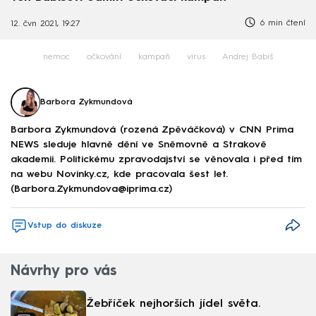
6 min čtení
12. čvn 2021, 19:27
nemoc
očkování
kampaň
virus
Andrej Babiš
Barbora Zykmundová
Barbora Zykmundová (rozená Zpěváčková) v CNN Prima
NEWS sleduje hlavně dění ve Sněmovně a Strakově
akademii. Politickému zpravodajství se věnovala i před tím
na webu Novinky.cz, kde pracovala šest let.
(Barbora.Zykmundova@iprima.cz)
Vstup do diskuze
Návrhy pro vás
Žebříček nejhorších jídel světa.