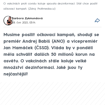
O vakcínách proti covidu koluje spousta dezinformací. Stát chce posílit
očkovací kampaň.
Zdroj: Profimedia.cz
Barbora Zykmundová
28. čvn 2021, 05:14
Musíme posílit očkovací kampaň, shodují se
premiér Andrej Babiš (ANO) a vicepremiér
Jan Hamáček (ČSSD). Vláda by v pondělí
měla schválit dalších 50 milionů korun na
osvětu. O vakcínách stále koluje velké
množství dezinformací. Jaké jsou ty
nejčastější?