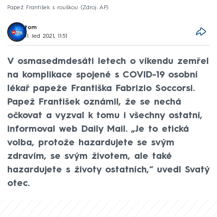
Papež František s rouškou
Zdroj: AP
tom
11. led 2021, 11:51
V osmasedmdesáti letech o víkendu zemřel
na komplikace spojené s COVID-19 osobní
lékař papeže Františka Fabrizio Soccorsi.
Papež František oznámil, že se nechá
očkovat a vyzval k tomu i všechny ostatní,
informoval web Daily Mail. „Je to etická
volba, protože hazardujete se svým
zdravím, se svým životem, ale také
hazardujete s životy ostatních,“ uvedl Svatý
otec.