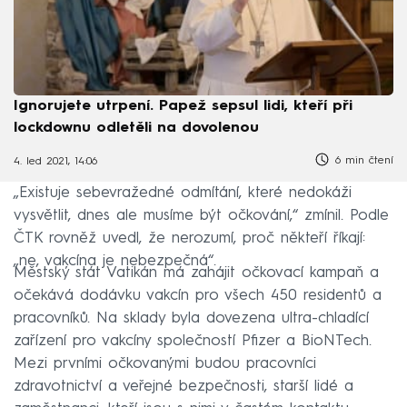
Ignorujete utrpení. Papež sepsul lidi, kteří při
lockdownu odletěli na dovolenou
6 min čtení
4. led 2021, 14:06
„Existuje sebevražedné odmítání, které nedokáži
vysvětlit, dnes ale musíme být očkování,“ zmínil. Podle
ČTK rovněž uvedl, že nerozumí, proč někteří říkají:
„ne, vakcína je nebezpečná“.
Městský stát Vatikán má zahájit očkovací kampaň a
očekává dodávku vakcín pro všech 450 residentů a
pracovníků. Na sklady byla dovezena ultra-chladící
zařízení pro vakcíny společností Pfizer a BioNTech.
Mezi prvními očkovanými budou pracovníci
zdravotnictví a veřejné bezpečnosti, starší lidé a