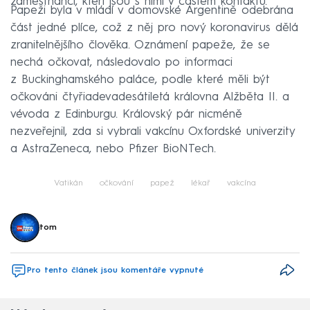
zaměstnanci, kteří jsou s nimi v častém kontaktu.
Papeži byla v mládí v domovské Argentině odebrána
část jedné plíce, což z něj pro nový koronavirus dělá
zranitelnějšího člověka. Oznámení papeže, že se
nechá očkovat, následovalo po informaci
z Buckinghamského paláce, podle které měli být
očkováni čtyřiadevadesátiletá královna Alžběta II. a
vévoda z Edinburgu. Královský pár nicméně
nezveřejnil, zda si vybrali vakcínu Oxfordské univerzity
a AstraZeneca, nebo Pfizer BioNTech.
Vatikán
očkování
papež
lékař
vakcína
tom
Pro tento článek jsou komentáře vypnuté