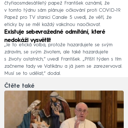
čtyřiaosmdesátiletý papež František oznámil, že
v tomto týdnu sám plánuje očkování proti COVID-19.
Papež pro TV stanici Canale 5 uvedl, že věří, že
eticky by se měl každý vakcínou naočkovat.
Existuje sebevražedné odmítání, které
nedokáži vysvětlit
„Je to etická volba, protože hazardujete se svým
zdravím, se svým životem, ale také hazardujete
s životy ostatních,“ uvedl František. „Příští týden s tím
začneme tady ve Vatikánu a já jsem se zarezervoval.
Musí se to udělat,“ dodal.
Čtěte také