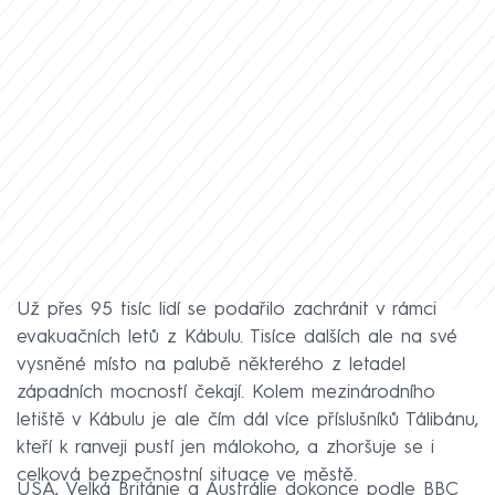
Už přes 95 tisíc lidí se podařilo zachránit v rámci
evakuačních letů z Kábulu. Tisíce dalších ale na své
vysněné místo na palubě některého z letadel
západních mocností čekají. Kolem mezinárodního
letiště v Kábulu je ale čím dál více příslušníků Tálibánu,
kteří k ranveji pustí jen málokoho, a zhoršuje se i
celková bezpečnostní situace ve městě.
USA, Velká Británie a Austrálie dokonce podle BBC