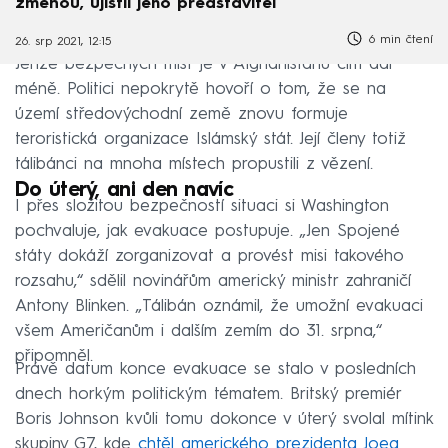
změnou, ujistil jeho představitel
6 min čtení
26. srp 2021, 12:15
Jenže bezpečných míst je v Afghánistánu čím dál
méně. Politici nepokrytě hovoří o tom, že se na
území středovýchodní země znovu formuje
teroristická organizace Islámský stát. Její členy totiž
tálibánci na mnoha místech propustili z vězení.
Do úterý, ani den navíc
I přes složitou bezpečností situaci si Washington
pochvaluje, jak evakuace postupuje. „Jen Spojené
státy dokáží zorganizovat a provést misi takového
rozsahu,“ sdělil novinářům americký ministr zahraničí
Antony Blinken. „Tálibán oznámil, že umožní evakuaci
všem Američanům i dalším zemím do 31. srpna,“
připomněl.
Právě datum konce evakuace se stalo v posledních
dnech horkým politickým tématem. Britský premiér
Boris Johnson kvůli tomu dokonce v úterý svolal mítink
skupiny G7, kde
chtěl amerického prezidenta Joea