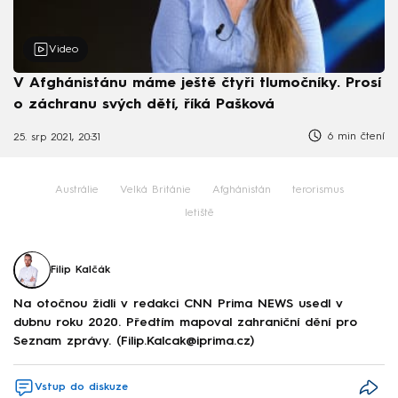
Video
V Afghánistánu máme ještě čtyři tlumočníky. Prosí
o záchranu svých dětí, říká Pašková
6 min čtení
25. srp 2021, 20:31
Austrálie
Velká Británie
Afghánistán
terorismus
letiště
Filip Kalčák
Na otočnou židli v redakci CNN Prima NEWS usedl v
dubnu roku 2020. Předtím mapoval zahraniční dění pro
Seznam zprávy. (Filip.Kalcak@iprima.cz)
Vstup do diskuze