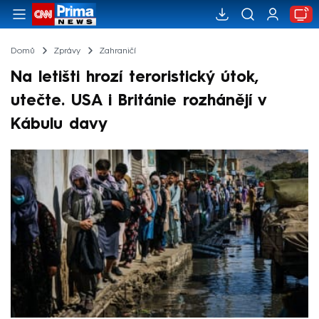
Domů
Zprávy
Zahraničí
Na letišti hrozí teroristický útok,
utečte. USA i Británie rozhánějí v
Kábulu davy