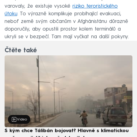
varovaly, že existuje vysoké
riziko teroristického
útoku
. To výrazně komplikuje probíhající evakuaci,
neboť země svým občanům v Afghánistánu důrazně
doporučily, aby opustili prostor kolem terminálů a
ukryli se v bezpečí. Tam mají vyčkat na další pokyny.
Čtěte také
Video
S kým chce Tálibán bojovat? Hlavně s klimatickou