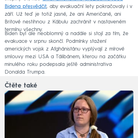
Bidena přesvědčit
, aby evakuační lety pokračovaly i v
září. Už teď je totiž jasné, že ani Američané, ani
Britové nestihnou z Kábulu zachránit v nastaveném
termínu všechny.
Biden byl ale neoblomný a nadále si stojí za tím, že
evakuace v srpnu skončí. Podmínky stažení
amerických vojsk z Afghánistánu vyplývají z mírové
smlouvy mezi USA a Tálibánem, kterou na začátku
minulého roku podepsala ještě administrativa
Donalda Trumpa.
Čtěte také