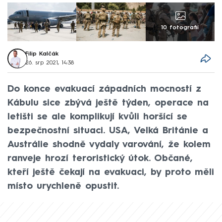
10 fotografií
Filip Kalčák
26. srp 2021, 14:38
Do konce evakuací západních mocností z
Kábulu sice zbývá ještě týden, operace na
letišti se ale komplikují kvůli horšící se
bezpečnostní situaci. USA, Velká Británie a
Austrálie shodně vydaly varování, že kolem
ranveje hrozí teroristický útok. Občané,
kteří ještě čekají na evakuaci, by proto měli
místo urychleně opustit.