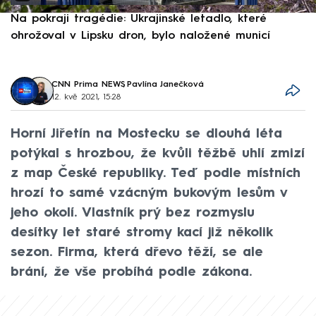
Na pokraji tragédie: Ukrajinské letadlo, které
P
ohrožoval v Lipsku dron, bylo naložené municí
e
CNN Prima NEWS
,
Pavlína Janečková
12. kvě 2021, 15:28
Horní Jiřetín na Mostecku se dlouhá léta
potýkal s hrozbou, že kvůli těžbě uhlí zmizí
z map České republiky. Teď podle místních
hrozí to samé vzácným bukovým lesům v
jeho okolí. Vlastník prý bez rozmyslu
desítky let staré stromy kací již několik
sezon. Firma, která dřevo těží, se ale
brání, že vše probíhá podle zákona.