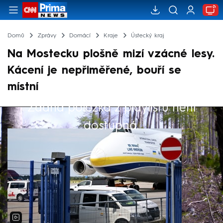
Domů
Zprávy
Domácí
Kraje
Ústecký kraj
Na Mostecku plošně mizí vzácné lesy.
Kácení je nepřiměřené, bouří se
místní
Žádná položka z playlistu není
Výběr redakce
dostupná.