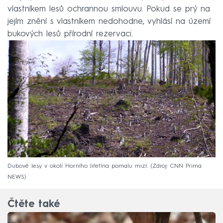
vlastníkem lesů ochrannou smlouvu. Pokud se prý na
jejím znění s vlastníkem nedohodne, vyhlásí na území
bukových lesů přírodní rezervaci.
Dubové lesy v okolí Horního Jiřetína pomalu mizí.
Zdroj: CNN Prima
NEWS
Čtěte také