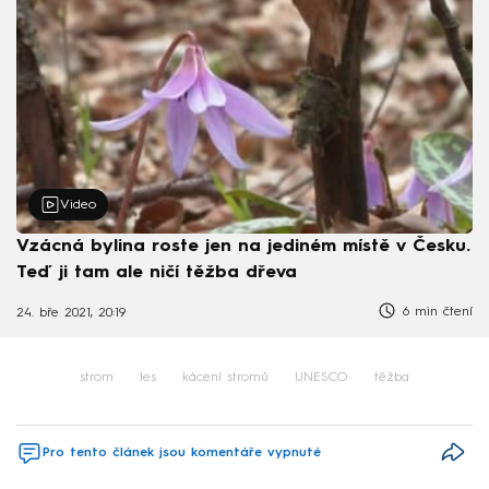
Video
Vzácná bylina roste jen na jediném místě v Česku.
Teď ji tam ale ničí těžba dřeva
6 min čtení
24. bře 2021, 20:19
strom
les
kácení stromů
UNESCO
těžba
Pro tento článek jsou komentáře vypnuté