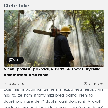
Čtěte také
Video
Ničení pralesů pokračuje. Brazílie znovu urychlila
odlesňování Amazonie
6 min čtení
14. lis 2020, 11:50
Další místní podtrhují, že se jim těžba lesa nelíbí. „Mrzí
nás to, že nám stromy mizí před očima. Není to
dobré pro naše děti,“ doplnil další dotázaný. V okolí
města se zmenšují lesy, které jsou vzácné a podobné