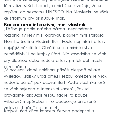
těm v Jizerských horách, o nichž se uvažuje, že se
zapíšou do seznamu UNESCO. Na Mostecku se však
ke stromům prý přistupuje jinak.
Kácení není intenzivní, míní vlastník
„Těžba je podle našeho názoru nepřiměřeně
rozsáhlá, ty lesy mizí opravdu plošně,“ míní starosta
Horního Jiřetína Vladimír Buřt. Podle něj místní o lesy
bojují již několik let. Obrátili se na ministerstvo
zemědělství i na krajský úřad. Nic zásadního se však
prý dlouhou dobu nedělo a lesy jim tak dál mizely
před očima.
„V poslední době naléhání přináší alespoň nějaké
výsledky. Krajský úřad omezil těžbu, omezení je však
nedostatečné,“ pokračoval Buřt. Podle vlastníka lesů
se však nejedná o intenzivní kácení. „Pokud
provádíme jakoukoli těžbu, tak je to pouze
výběrovým způsobem. To podporuje přirozené
zmlazení bučin,“ míní majitel.
Krajský úřad chce koncem června podepsat s