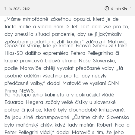
6 min čtení
7. lis 2021, 21:12
„Máme mimořádně zákeřnou opozici, která je de
facto mafie a vládla nám 12 let. Teď dělá vše pro to,
aby zneužila situaci pandemie, aby se jí jakýmkoliv
způsobem podařilo rozbít koalici,“ zdůraznil Matovič.
Opoziční strany, kde je kromě Ficova Směru-SD také
Hlas-SD dalšího expremiéra Petera Pellegriniho či
krajně pravicová Lidová strana Naše Slovensko,
podle Matoviče chtějí vyvolat předčasné volby. „Já
osobně udělám všechno pro to, aby nebyly
předčasné volby,“ dodal Matovič ve vysílání CNN
Prima NEWS.
Po nástupu jeho kabinetu a v pokračující vládě
Eduarda Hegera začaly velké čistky u slovenské
policie či justice, které byly dlouhodobě kritizované,
že jsou silně zkorumpované. „Čistíme chlév. Slovensko
bylo mafiánský chlév, když tady mafián Robert Fico a
Peter Pellegrini vládli,“ dodal Matovič s tím, že jeho