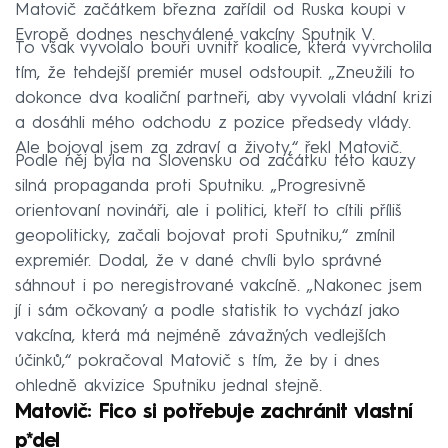
Matovič začátkem března zařídil od Ruska koupi v
Evropě dodnes neschválené vakcíny Sputnik V.
To však vyvolalo bouři uvnitř koalice, která vyvrcholila
tím, že tehdejší premiér musel odstoupit. „Zneužili to
dokonce dva koaliční partneři, aby vyvolali vládní krizi
a dosáhli mého odchodu z pozice předsedy vlády.
Ale bojoval jsem za zdraví a životy,“ řekl Matovič.
Podle něj byla na Slovensku od začátku této kauzy
silná propaganda proti Sputniku. „Progresivně
orientovaní novináři, ale i politici, kteří to cítili příliš
geopoliticky, začali bojovat proti Sputniku,“ zmínil
expremiér. Dodal, že v dané chvíli bylo správné
sáhnout i po neregistrované vakcíně. „Nakonec jsem
jí i sám očkovaný a podle statistik to vychází jako
vakcína, která má nejméně závažných vedlejších
účinků,“ pokračoval Matovič s tím, že by i dnes
ohledně akvizice Sputniku jednal stejně.
Matovič: Fico si potřebuje zachránit vlastní
p*del