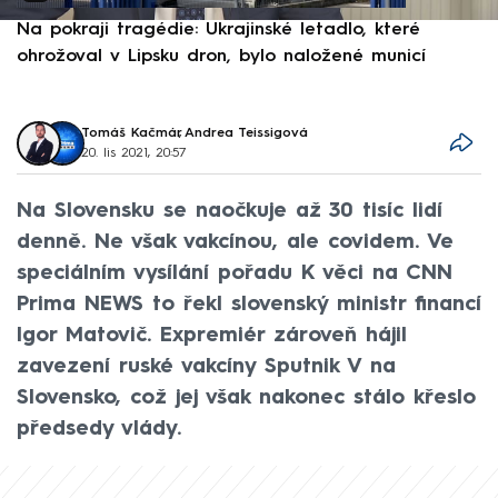
Na pokraji tragédie: Ukrajinské letadlo, které
P
ohrožoval v Lipsku dron, bylo naložené municí
e
Tomáš Kačmár
,
Andrea Teissigová
20. lis 2021, 20:57
Na Slovensku se naočkuje až 30 tisíc lidí
denně. Ne však vakcínou, ale covidem. Ve
speciálním vysílání pořadu K věci na CNN
Prima NEWS to řekl slovenský ministr financí
Igor Matovič. Expremiér zároveň hájil
zavezení ruské vakcíny Sputnik V na
Slovensko, což jej však nakonec stálo křeslo
předsedy vlády.