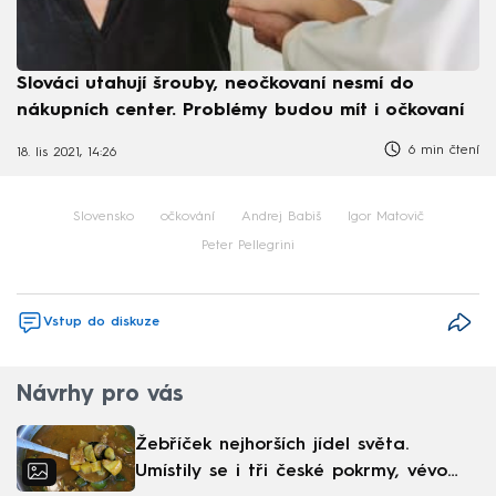
Slováci utahují šrouby, neočkovaní nesmí do
nákupních center. Problémy budou mít i očkovaní
6 min čtení
18. lis 2021, 14:26
Slovensko
očkování
Andrej Babiš
Igor Matovič
Peter Pellegrini
Vstup do diskuze
Návrhy pro vás
Žebříček nejhorších jídel světa.
Umístily se i tři české pokrmy, vévodí