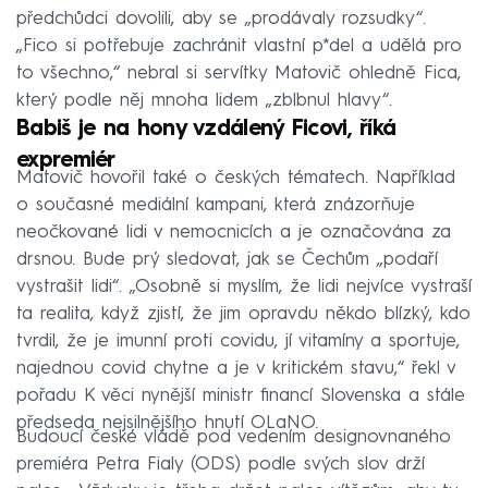
předchůdci dovolili, aby se „prodávaly rozsudky“.
„Fico si potřebuje zachránit vlastní p*del a udělá pro
to všechno,“ nebral si servítky Matovič ohledně Fica,
který podle něj mnoha lidem „zblbnul hlavy“.
Babiš je na hony vzdálený Ficovi, říká
expremiér
Matovič hovořil také o českých tématech. Například
o současné mediální kampani, která znázorňuje
neočkované lidi v nemocnicích a je označována za
drsnou. Bude prý sledovat, jak se Čechům „podaří
vystrašit lidi“. „Osobně si myslím, že lidi nejvíce vystraší
ta realita, když zjistí, že jim opravdu někdo blízký, kdo
tvrdil, že je imunní proti covidu, jí vitamíny a sportuje,
najednou covid chytne a je v kritickém stavu,“ řekl v
pořadu K věci nynější ministr financí Slovenska a stále
předseda nejsilnějšího hnutí OLaNO.
Budoucí české vládě pod vedením designovnaného
premiéra Petra Fialy (ODS) podle svých slov drží