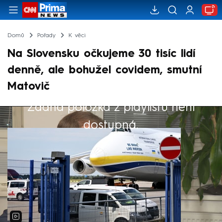
Domů
Pořady
K věci
Na Slovensku očkujeme 30 tisíc lidí
denně, ale bohužel covidem, smutní
Matovič
Žádná položka z playlistu není
Výběr redakce
dostupná.