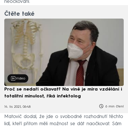
neočkovaní.
Čtěte také
Video
Proč se nedaří očkovat? Na vině je míra vzdělání i
totalitní minulost, říká infektolog
6 min čtení
14. lis 2021, 06:48
Matovič dodal, že jde o svobodné rozhodnutí těchto
lidí, kteří přitom měli možnost se dát naočkovat. Sám