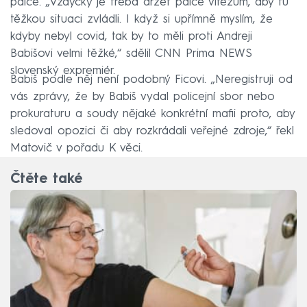
palce. „Vždycky je třeba držet palce vítězům, aby tu
těžkou situaci zvládli. I když si upřímně myslím, že
kdyby nebyl covid, tak by to měli proti Andreji
Babišovi velmi těžké,“ sdělil CNN Prima NEWS
slovenský expremiér.
Babiš podle něj není podobný Ficovi. „Neregistruji od
vás zprávy, že by Babiš vydal policejní sbor nebo
prokuraturu a soudy nějaké konkrétní mafii proto, aby
sledoval opozici či aby rozkrádali veřejné zdroje,“ řekl
Matovič v pořadu K věci.
Čtěte také