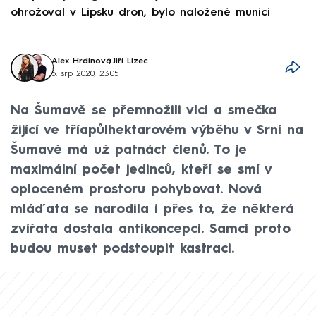
ohrožoval v Lipsku dron, bylo naložené municí
e
Alex Hrdinová
,
Jiří Lizec
5. srp 2020, 23:05
Na Šumavě se přemnožili vlci a smečka
žijící ve tříapůlhektarovém výběhu v Srní na
Šumavě má už patnáct členů. To je
maximální počet jedinců, kteří se smí v
oploceném prostoru pohybovat. Nová
mláďata se narodila i přes to, že některá
zvířata dostala antikoncepci. Samci proto
budou muset podstoupit kastraci.