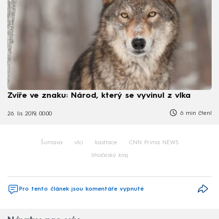
Zvíře ve znaku: Národ, který se vyvinul z vlka
6 min čtení
26. lis 2019, 00:00
Šumava
vlci
kastrace
CNN Prima NEWS
Jihočeský kraj
Pro tento článek jsou komentáře vypnuté