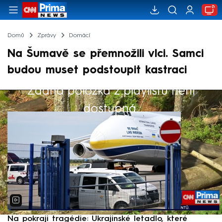
Domů
Zprávy
Domácí
Na Šumavě se přemnožili vlci. Samci
budou muset podstoupit kastraci
Žádná položka z playlistu není
Výběr redakce
dostupná.
Na pokraji tragédie: Ukrajinské letadlo, které
P