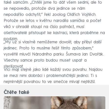
také samcům. „Chtěli jsme to dát všem sedmi, ale to
se nepovedlo, protože dva jedince se nám
nepodařilo odchytit,“ řekl zoolog Oldřich Vojtěch.
Protože se letos v květnu narodila samička a počet
vlků v ohradě stoupl na číslo patnáct, musí
ošetřovatelé přistoupit ke kastraci, která proběhne na
podzim.
„My už si vlastně nemůžeme dovolit, aby přibyl další
jedinec. Proto to musíme řešit tímto způsobem,“
vysvětlil mluvčí Národního parku Šumava Jan Dvořák.
Všechny samce proto budou muset uspat a
sterilizovat.
Vlci mají stejně jako lidé každý svou povahu. Najdou
se mezi nimi dobráci i problematičtější jedinci. Ti s
nejmírnější povahou to ve smečce mívají nejtěžší.
Čtěte také