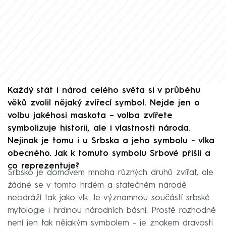
Každý stát i národ celého světa si v průběhu
věků zvolil nějaký zvířecí symbol. Nejde jen o
volbu jakéhosi maskota – volba zvířete
symbolizuje historii, ale i vlastnosti národa.
Nejinak je tomu i u Srbska a jeho symbolu - vlka
obecného. Jak k tomuto symbolu Srbové přišli a
co reprezentuje?
Srbsko je domovem mnoha různých druhů zvířat, ale
žádné se v tomto hrdém a statečném národě
neodráží tak jako vlk. Je významnou součástí srbské
mytologie i hrdinou národních básní. Prostě rozhodně
není jen tak nějakým symbolem - je znakem dravosti