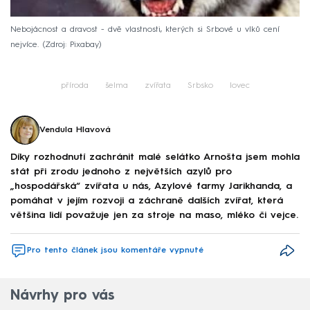
Nebojácnost a dravost - dvě vlastnosti, kterých si Srbové u vlků cení
nejvíce.
Zdroj: Pixabay
příroda
šelma
zvířata
Srbsko
lovec
Vendula Hlavová
Díky rozhodnutí zachránit malé selátko Arnošta jsem mohla
stát při zrodu jednoho z největších azylů pro
„hospodářská“ zvířata u nás, Azylové farmy Jarikhanda, a
pomáhat v jejím rozvoji a záchraně dalších zvířat, která
většina lidí považuje jen za stroje na maso, mléko či vejce.
Pro tento článek jsou komentáře vypnuté
Návrhy pro vás