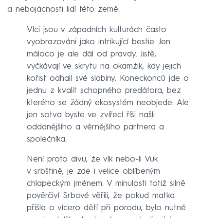
a nebojácnosti lidí této země.
Vlci jsou v západních kulturách často
vyobrazováni jako intrikující bestie. Jen
máloco je ale dál od pravdy. Jistě,
vyčkávají ve skrytu na okamžik, kdy jejich
kořist odhalí své slabiny. Koneckonců jde o
jednu z kvalit schopného predátora, bez
kterého se žádný ekosystém neobjede. Ale
jen sotva byste ve zvířecí říši našli
oddanějšího a věrnějšího partnera a
společníka.
Není proto divu, že vlk nebo-li Vuk
v srbštině, je zde i velice oblíbeným
chlapeckým jménem. V minulosti totiž silně
pověrčiví Srbové věřili, že pokud matka
přišla o vícero dětí při porodu, bylo nutné