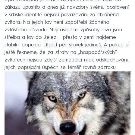
zákazu upustilo a dnes již navzdory svému postavení
v srbské identitě nejsou považováni za chráněná
zvířata. Na jejich lov není zapotřebí žádného
zvláštního důvodu. Nejčastějšími způsoby lovu jsou
střelba a lov do želez. I přesto v zemi najdeme
stabilní populaci čítající pět stovek jedinců. A pokud si
ještě řekneme, že za ztráty na „hospodářských“
zvířatech nejsou zdejší zemědělci nijak odškodňováni,
jejich populační úspěch se téměř rovná zázraku.