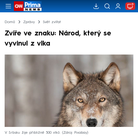
Domů
Zprávy
Svět zvířat
Zvíře ve znaku: Národ, který se
vyvinul z vlka
V Srbsku žije přibližně 500 vlků.
Zdroj: Pixabay