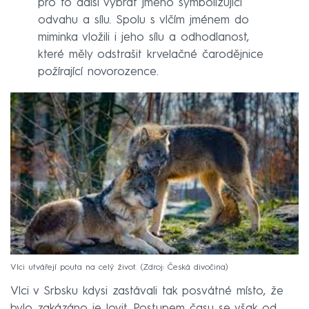
pro to další vybrat jméno symbolizující
odvahu a sílu. Spolu s vlčím jménem do
miminka vložili i jeho sílu a odhodlanost,
které měly odstrašit krvelačné čarodějnice
požírající novorozence.
Vlci utvářejí pouta na celý život.
Zdroj: Česká divočina
Vlci v Srbsku kdysi zastávali tak posvátné místo, že
bylo zakázáno je lovit. Postupem času se však od