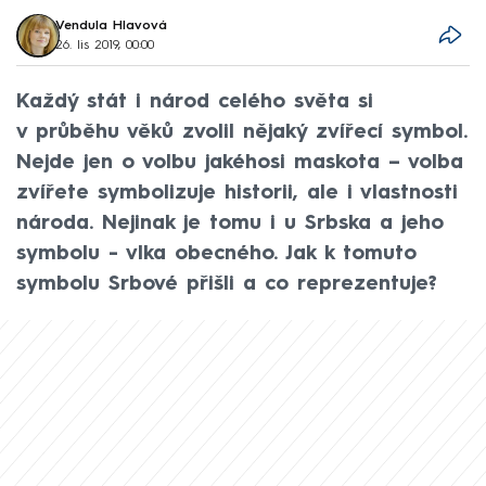
Vendula Hlavová
26. lis 2019, 00:00
Každý stát i národ celého světa si
v průběhu věků zvolil nějaký zvířecí symbol.
Nejde jen o volbu jakéhosi maskota – volba
zvířete symbolizuje historii, ale i vlastnosti
národa. Nejinak je tomu i u Srbska a jeho
symbolu - vlka obecného. Jak k tomuto
symbolu Srbové přišli a co reprezentuje?