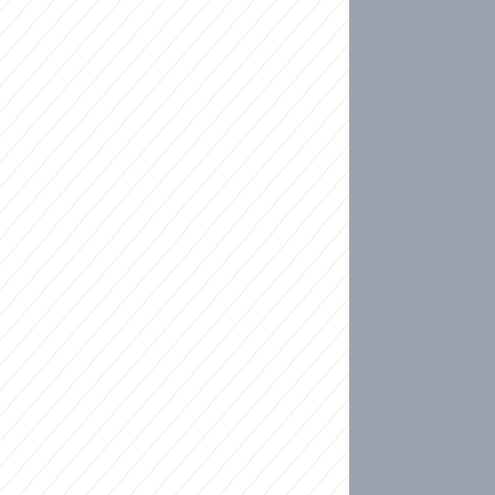
ideo
kat migranty do Česka? Sami by odešli, tvrdí exp
ické sebevraždě