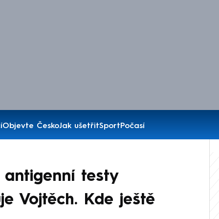
í
Objevte Česko
Jak ušetřit
Sport
Počasí
 antigenní testy
e Vojtěch. Kde ještě