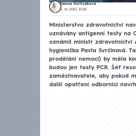
Denisa Korityáková
4. lis 2021, 10:28
Ministerstvo zdravotnictví nav
uznávány antigenní testy na C
oznámil ministr zdravotnictví
hygienička Pavla Svrčinová. T
prodělání nemoci) by měla kont
budou jen testy PCR. Šéf reso
zaměstnavatele, aby pokud mo
další opatření odborníci navrh