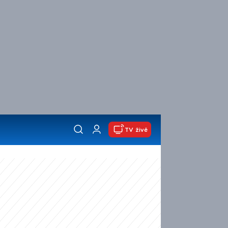
TV živě