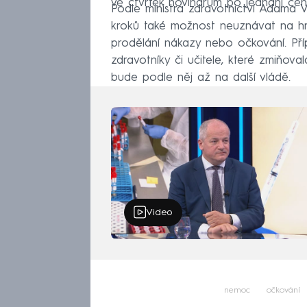
ve čtvrtek novinářům po jednání cent
Podle ministra zdravotnictví Adama 
kroků také možnost neuznávat na hro
prodělání nákazy nebo očkování. Př
zdravotníky či učitele, které zmiňov
bude podle něj až na další vládě.
Video
nemoc
očkování