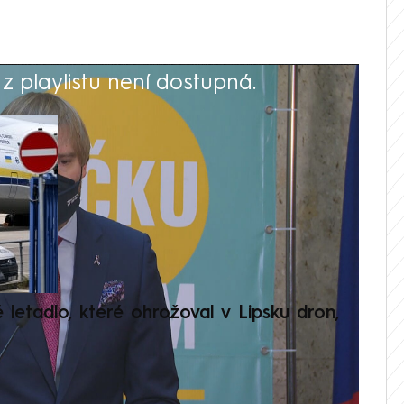
 playlistu není dostupná.
V
é letadlo, které ohrožoval v Lipsku dron,
Přilá
polit