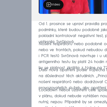
Video
Od 1. prosince se upraví pravidla pro
podmínky, které budou podobné jako
pokladní kontrolovat negativní test,
upřesnila Svrčinová.
Nošení respirátoru nebo podobné o
nebo ve frontách, pokud nebudou dod
i PCR testů Svrčinová navrhuje i u u
antigenního testu by platil 24 hodin
by se platnost zkrátila z týdne na 7
Další nová opatření podle Vojtěcha 
na důslednost těch aktuálních. „Prin
nošení respirátorů nebo dodržovat O
provozovatelích služeb, aby opatření 
Lockdown neboli uzavření celé společ
v plánu, dokud nebude vyhlášen nou
nutný, nejsou. Případně by se omezi