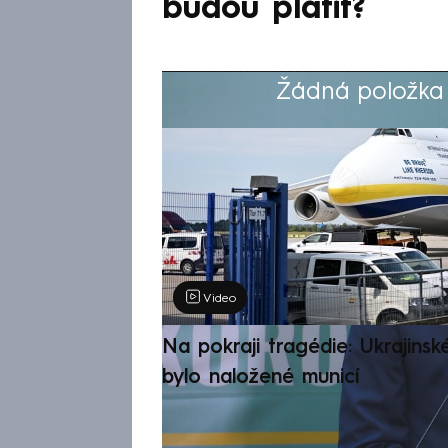
budou platit?
Žádná položka z
Výběr redakce
Video
Na pokraji tragédie: Ukrajinsk
bylo naložené municí