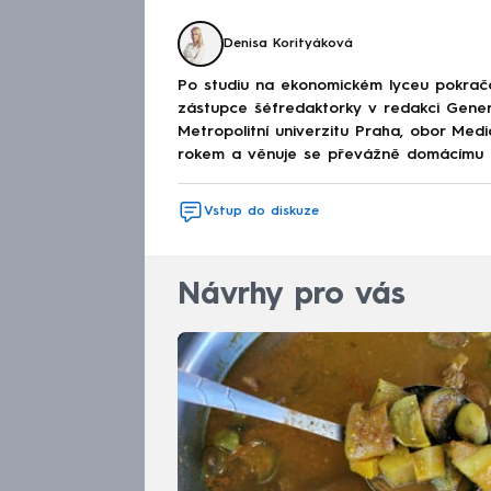
Denisa Korityáková
Po studiu na ekonomickém lyceu pokračov
zástupce šéfredaktorky v redakci Genera
Metropolitní univerzitu Praha, obor Med
rokem a věnuje se převážně domácímu děn
Vstup do diskuze
Návrhy pro vás