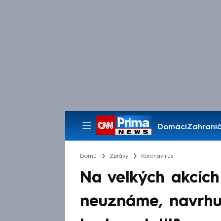
Domácí
Zahranič
Pořady
Domů
Zprávy
Koronavirus
Na velkých akcích
neuznáme, navrhuj