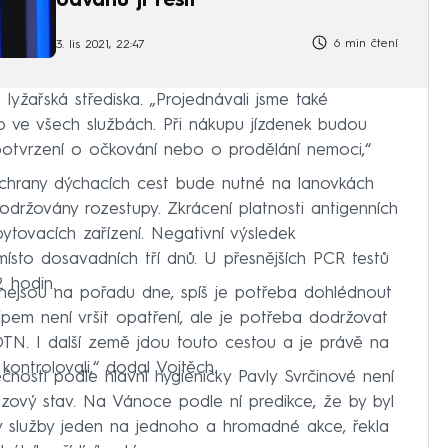
odvahu ji řešit
6 min čtení
3. lis 2021, 22:47
 lyžařská střediska. „Projednávali jsme také
 ve všech službách. Při nákupu jízdenek budou
 potvrzení o očkování nebo o prodělání nemoci,“
chrany dýchacích cest bude nutné na lanovkách
ržovány rozestupy. Zkrácení platnosti antigenních
bytovacích zařízení. Negativní výsledek
 místo dosavadních tří dnů. U přesnějších PCR testů
2 hodin.
nejsou na pořadu dne, spíš je potřeba dohlédnout
cipem není vršit opatření, ale je potřeba dodržovat
TN. I další země jdou touto cestou a je právě na
kontrolovali,“ dodal Vojtěch.
nosti podle hlavní hygieničky Pavly Svrčinové není
zový stav. Na Vánoce podle ní predikce, že by byl
ly služby jeden na jednoho a hromadné akce, řekla