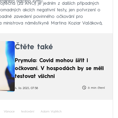
rálního řídícího týmu.
Vojtěcha (za ANO) je jedním z dalších případných
madných akcích negativní testy, jen potvrzení o
ípadné zavedení povinného očkování pro
ala ministrova náměstkyně Martina Koziar Vašáková,
Čtěte také
Prymula: Covid mohou šířit i
očkovaní. V hospodách by se měli
testovat všichni
6 min čtení
4. lis 2021, 07:58
Vánoce
testování
Adam Vojtěch