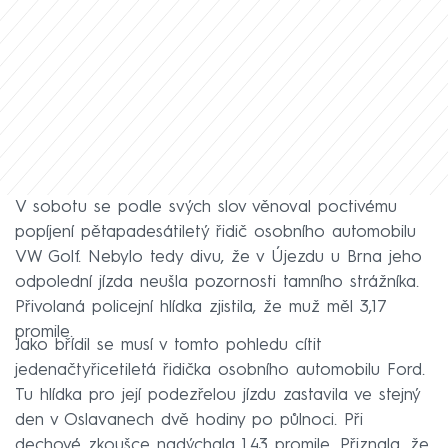
V sobotu se podle svých slov věnoval poctivému
popíjení pětapadesátiletý řidič osobního automobilu
VW Golf. Nebylo tedy divu, že v Újezdu u Brna jeho
odpolední jízda neušla pozornosti tamního strážníka.
Přivolaná policejní hlídka zjistila, že muž měl 3,17
promile.
Jako břídil se musí v tomto pohledu cítit
jedenačtyřicetiletá řidička osobního automobilu Ford.
Tu hlídka pro její podezřelou jízdu zastavila ve stejný
den v Oslavanech dvě hodiny po půlnoci. Při
dechové zkoušce nadýchala 1,43 promile. Přiznala, že