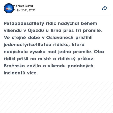
Matouš Sova
15. lis 2021, 17:38
Pětapadesátiletý řidič nadýchal během
víkendu v Újezdu u Brna přes tři promile.
Ve stejné době v Oslavanech přistihli
jedenačtyřicetiletou řidičku, která
nadýchala vysoko nad jedno promile. Oba
řidiči přišli na místě o řidičský průkaz.
Brněnsko zažilo o víkendu podobných
incidentů více.