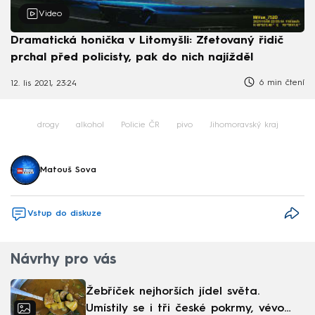
Video
Dramatická honička v Litomyšli: Zfetovaný řidič
prchal před policisty, pak do nich najížděl
6 min čtení
12. lis 2021, 23:24
drogy
alkohol
Policie ČR
pivo
Jihomoravský kraj
Matouš Sova
Vstup do diskuze
Návrhy pro vás
Žebříček nejhorších jídel světa.
Umístily se i tři české pokrmy, vévodí