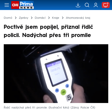
Domů
Zprávy
Domácí
Kraje
Jihomoravský kraj
Poctivě jsem popíjel, přiznal řidič
policii. Nadýchal přes tři promile
Řidič nadýchal přeš tři promile. (Ilustrační foto)
Zdroj: Policie ČR