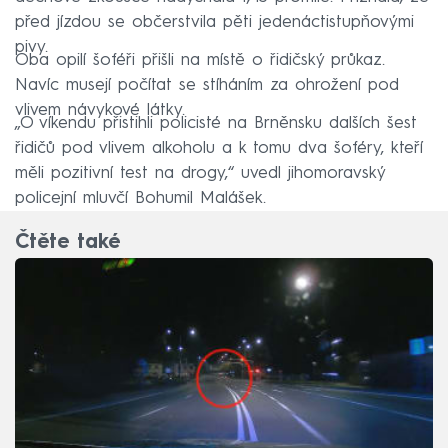
před jízdou se občerstvila pěti jedenáctistupňovými
pivy.
Oba opilí šoféři přišli na místě o řidičský průkaz.
Navíc musejí počítat se stíháním za ohrožení pod
vlivem návykové látky.
„O víkendu přistihli policisté na Brněnsku dalších šest
řidičů pod vlivem alkoholu a k tomu dva šoféry, kteří
měli pozitivní test na drogy,“ uvedl jihomoravský
policejní mluvčí Bohumil Malášek.
Čtěte také