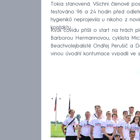
Tokia stanovená. Všichni členové pos
testováno 96 a 24 hodin před odlet
hygieniků neprojevila u nikoho z novi
kontaktu.
Kvůli covidu přišli o start na hrách 
Barborou Hermannovou, cyklista Micha
Beachvolejbalisté Ondřej Perušič a 
vinou úvodní kontumace vypadli ve s
kontaktům účast na hrách zkomplikov