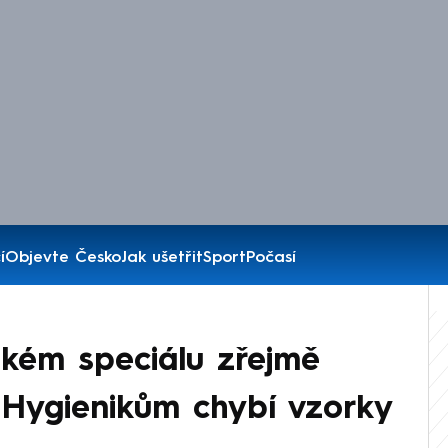
í
Objevte Česko
Jak ušetřit
Sport
Počasí
ském speciálu zřejmě
 Hygienikům chybí vzorky