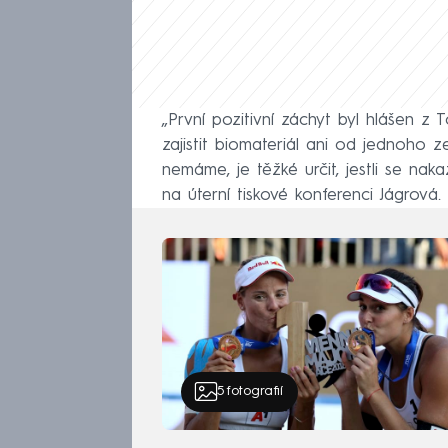
„První pozitivní záchyt byl hlášen z
zajistit biomateriál ani od jednoho z
nemáme, je těžké určit, jestli se naka
na úterní tiskové konferenci Jágrová.
5
fotografií