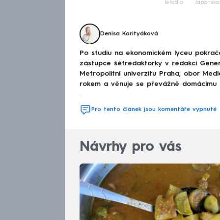
letadlo
Japonsko
Denisa Korityáková
Po studiu na ekonomickém lyceu pokračov
zástupce šéfredaktorky v redakci Genera
Metropolitní univerzitu Praha, obor Med
rokem a věnuje se převážně domácímu děn
Pro tento článek jsou komentáře vypnuté
Návrhy pro vás