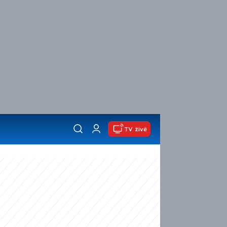
TV živě