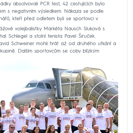
ádky absolvovali PCR test, 42 cestujících bylo
em s negativním výsledkem. Nákaza se podle
nářů, kteří před odletem byli se sportovci v
plážové volejbalistky Markéta Nausch Sluková s
l Schlegel a stolní tenista Pavel Širuček.
David Schweiner mohli hrát až od druhého utkání a
kupině. Dalším sportovcům se coby blízkým
ala.