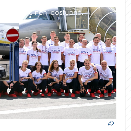
 playlistu není dostupná.
V
é letadlo, které ohrožoval v Lipsku dron,
Přilá
polit