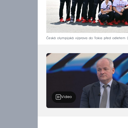
Česká olympijská výprava do Tokia před odletem
Video