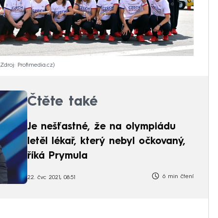
Zdroj: Profimedia.cz
Čtěte také
Je nešťastné, že na olympiádu
letěl lékař, který nebyl očkovaný,
říká Prymula
6 min čtení
22. čvc 2021, 08:51