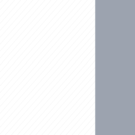
ideo
kat migranty do Česka? Sami by odešli, tvrdí exp
ické sebevraždě