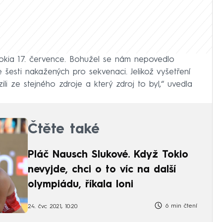
 Tokia 17. července. Bohužel se nám nepovedlo
e šesti nakažených pro sekvenaci. Jelikož vyšetření
zili ze stejného zdroje a který zdroj to byl,“ uvedla
Čtěte také
Pláč Nausch Slukové. Když Tokio
nevyjde, chci o to víc na další
olympiádu, říkala loni
6 min čtení
24. čvc 2021, 10:20