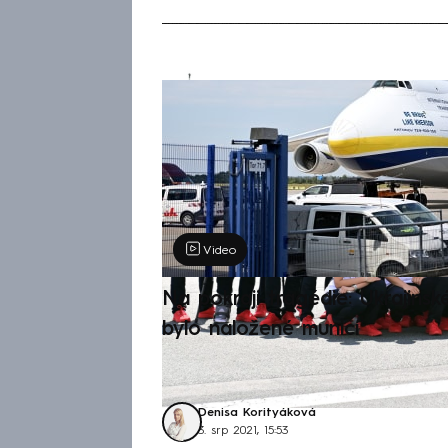
Žádná položka z
Výběr redakce
Video
Na pokraji tragédie: Ukrajinsk
bylo naložené municí
Denisa Korityáková
3. srp 2021, 15:53