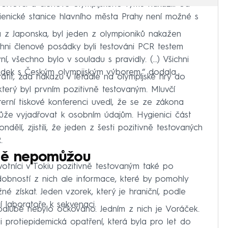
 sportovci a členové olympijského týmu nakazili od
gienické stanice hlavního města Prahy není možné s
la z Japonska, byl jeden z olympioniků nakažen
šichni členové posádky byli testováni PCR testem
vní, všechno bylo v souladu s pravidly. (…) Všichni
řádek s Českým olympijským výborem,“ dodala.
vrátit, zda nákazu v letadle na olympijské hry do
, který byl prvním pozitivně testovaným. Mluvčí
erní tiskové konferenci uvedl, že se ze zákona
ůže vyjadřovat k osobním údajům. Hygienici část
ndělí, zjistili, že jeden z šesti pozitivně testovaných
.
jmě nepomůžou
votníci v Tokiu pozitivně testovaným také po
obností z nich ale informace, které by pomohly
né získat. Jeden vzorek, který je hraniční, podle
í laboratoře k sekvenaci.
a palubě nebylo očkováno. Jedním z nich je Voráček.
i protiepidemická opatření, která byla pro let do