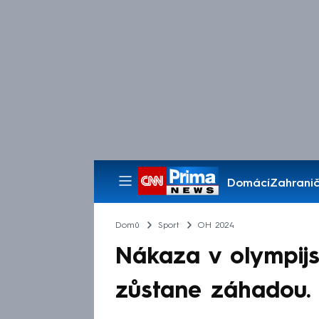
Domácí
Zahranič
Pořady
Domů
Sport
OH 2024
Nákaza v olympij
zůstane záhadou.