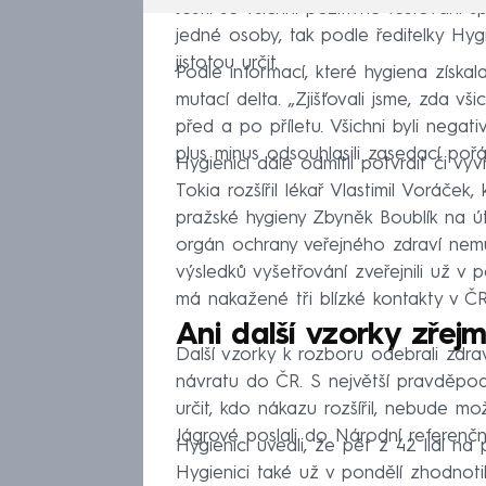
Jestli se všichni pozitivně testovaní
jedné osoby, tak podle ředitelky Hy
jistotou určit.
Podle informací, které hygiena získa
mutací delta. „Zjišťovali jsme, zda v
před a po příletu. Všichni byli negati
plus minus odsouhlasili zasedací po
Hygienici dále odmítli potvrdit či vy
Tokia rozšířil lékař Vlastimil Voráček
pražské hygieny Zbyněk Boublík na út
orgán ochrany veřejného zdraví nem
výsledků vyšetřování zveřejnili už v po
má nakažené tři blízké kontakty v ČR
Ani další vzorky zře
Další vzorky k rozboru odebrali zdra
návratu do ČR. S největší pravděpod
určit, kdo nákazu rozšířil, nebude mož
Jágrové poslali do Národní referenčn
Hygienici uvedli, že pět z 42 lidí n
Hygienici také už v pondělí zhodnotil