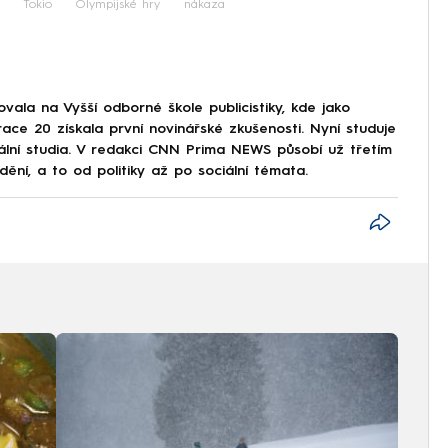
Tokio
Olympijské hry
nákaza
ala na Vyšší odborné škole publicistiky, kde jako
ce 20 získala první novinářské zkušenosti. Nyní studuje
iální studia. V redakci CNN Prima NEWS působí už třetím
í, a to od politiky až po sociální témata.