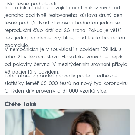
číslo těsně pod deseti.
Reprodukční číslo udávající počet nakažených od
jednoho pozitivně testovaného zůstává druhý den
těsně pod 1,2. Nad zlomovou hodnotou jedna se
reprodukční číslo drží od 26. srpna. Pokud je větší
než jedna, epidemie zrychluje, pod touto hodnotou
zpomaluje.
V nemocnicích je v souvislosti s covidem 139 lidí, z
toho 21 v těžkém stavu. Hospitalizovaných je nejvíc
od poloviny června. V mezitýdenním srovnání přibylo
48 pacientů s covidem.
Laboratoře v pondělí provedly podle předběžné
statistiky téměř 65 000 testů na nový typ koronaviru.
O týden dřív prověřily o 31 000 vzorků více.
Čtěte také