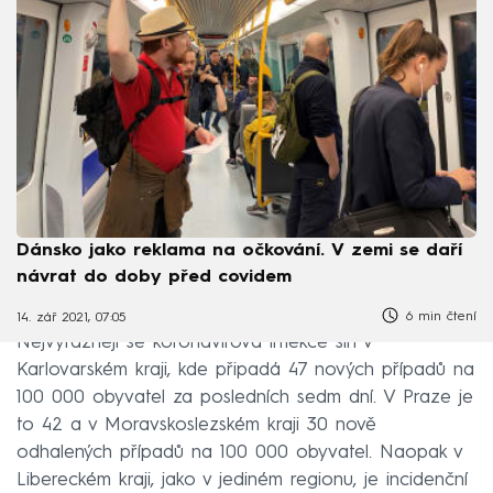
Dánsko jako reklama na očkování. V zemi se daří
návrat do doby před covidem
6 min čtení
14. zář 2021, 07:05
Nejvýrazněji se koronavirová infekce šíří v
Karlovarském kraji, kde připadá 47 nových případů na
100 000 obyvatel za posledních sedm dní. V Praze je
to 42 a v Moravskoslezském kraji 30 nově
odhalených případů na 100 000 obyvatel. Naopak v
Libereckém kraji, jako v jediném regionu, je incidenční