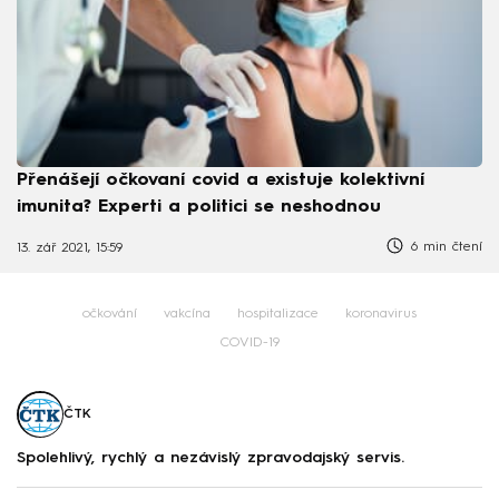
Přenášejí očkovaní covid a existuje kolektivní
imunita? Experti a politici se neshodnou
6 min čtení
13. zář 2021, 15:59
očkování
vakcína
hospitalizace
koronavirus
COVID-19
ČTK
Spolehlivý, rychlý a nezávislý zpravodajský servis.