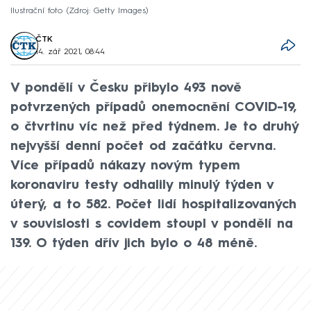
Ilustrační foto
Zdroj: Getty Images
ČTK
14. zář 2021, 08:44
V pondělí v Česku přibylo 493 nově
potvrzených případů onemocnění COVID-19,
o čtvrtinu víc než před týdnem. Je to druhý
nejvyšší denní počet od začátku června.
Více případů nákazy novým typem
koronaviru testy odhalily minulý týden v
úterý, a to 582. Počet lidí hospitalizovaných
v souvislosti s covidem stoupl v pondělí na
139. O týden dřív jich bylo o 48 méně.