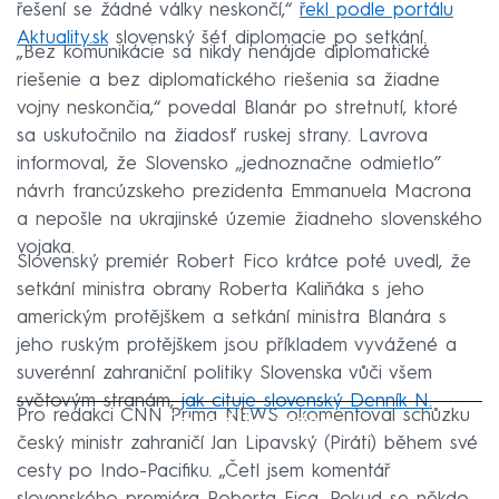
řešení se žádné války neskončí,“
řekl podle portálu
Aktuality.sk
slovenský šéf diplomacie po setkání.
„Bez komunikácie sa nikdy nenájde diplomatické
riešenie a bez diplomatického riešenia sa žiadne
vojny neskončia,“ povedal Blanár po stretnutí, ktoré
sa uskutočnilo na žiadosť ruskej strany. Lavrova
informoval, že Slovensko „jednoznačne odmietlo”
návrh francúzskeho prezidenta Emmanuela Macrona
a nepošle na ukrajinské územie žiadneho slovenského
vojaka.
Slovenský premiér Robert Fico krátce poté uvedl, že
setkání ministra obrany Roberta Kaliňáka s jeho
americkým protějškem a setkání ministra Blanára s
jeho ruským protějškem jsou příkladem vyvážené a
suverénní zahraniční politiky Slovenska vůči všem
světovým stranám,
jak cituje slovenský Denník N.
Pro redakci CNN Prima NEWS okomentoval schůzku
Failed to fetch
český ministr zahraničí Jan Lipavský (Piráti) během své
cesty po Indo-Pacifiku. „Četl jsem komentář