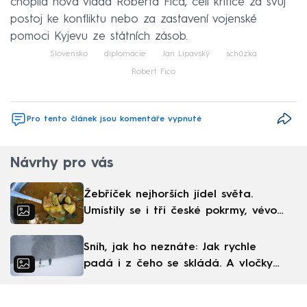
chopila nová vláda Roberta Fica, čelí kritice za svůj
postoj ke konfliktu nebo za zastavení vojenské
pomoci Kyjevu ze státních zásob.
Slovensko
diplomacie
Jan Lipavský
schůzka
Robert Fico
Pro tento článek jsou komentáře vypnuté
Návrhy pro vás
Žebříček nejhorších jídel světa.
Umístily se i tři české pokrmy, vévodí
skandinávská kuchyně
Sníh, jak ho neznáte: Jak rychle
padá i z čeho se skládá. A vločky
nejsou bílé