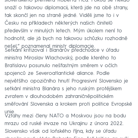
slovenského premiéra Roberta Fica. Pokud se někdo
snaží o takovou diplomacii, která jde na obě strany,
tak skončí jen na straně jedné. Viděli jsme to i v
Česku na příkladech některých našich činitelů
především v minulých letech. Mým úkolem není to
hodnotit, ale já bych na takovou schůzku rozhodně
nešel,“ poznamenal ministr diplomacie.
Setkání kritizoval i Blanárův předchůdce v úřadu
ministra Miroslav Wlachovský, podle kterého to
Bratislavu posunulo nešťastným směrem v očích
spojenců ze Severoatlantické aliance. Podle
největšího opozičního hnutí Progresivní Slovensko je
setkání ministra Blanára s jeho ruským protějškem
zvratem v dlouhodobém zahraničněpolitickém
směřování Slovenska a krokem proti politice Evropské
unie.
Vztahy mezi členy NATO a Moskvou jsou na bodu
mrazu od ruské invaze na Ukrajinu z února 2022.
Slovensko však od loňského října, kdy se úřadu