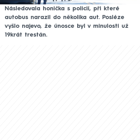
pistoli a nařídil mu, ať nezastavuje.
Následovala honička s policií, při které
autobus narazil do několika aut. Posléze
vyšlo najevo, že únosce byl v minulosti už
19krát trestán.