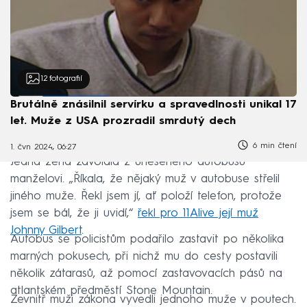
12
fotografií
Brutálně znásilnil servírku a spravedlnosti unikal 17
let. Muže z USA prozradil smrdutý dech
6 min čtení
1. čvn 2024, 06:27
Jedna žena zavolala z uneseného autobusu
manželovi. „Říkala, že nějaký muž v autobuse střelil
jiného muže. Řekl jsem jí, ať položí telefon, protože
jsem se bál, že ji uvidí,“
řekl pro 11Alive její muž
Johnny Gilbert
.
Autobus se policistům podařilo zastavit po několika
marných pokusech, při nichž mu do cesty postavili
několik zátarasů, až pomocí zastavovacích pásů na
atlantském předměstí Stone Mountain.
Zevnitř muži zákona vyvedli jednoho muže v poutech.