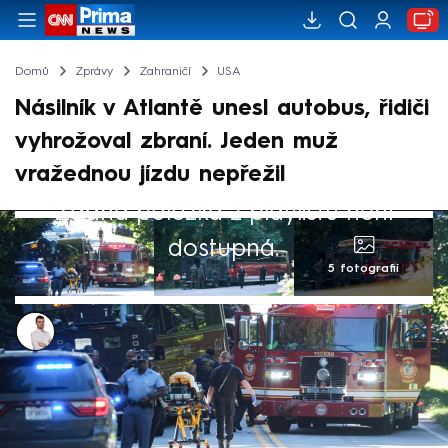
Domů
Zprávy
Zahraničí
USA
Násilník v Atlantě unesl autobus, řidiči
vyhrožoval zbraní. Jeden muž
vražednou jízdu nepřežil
Žádná položka z playlistu není
dostupná.
5 fotografií
Lukáš Cigánek
12. čvn 2024, 19:44
Ozbrojený muž v Atlantě unesl příměstský
autobus se 17 lidmi. Řidiči přiložil k hlavě