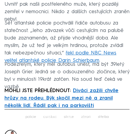
Uvnitř pak našli postřeleného muže, který později
zemřel v nemocnici. Nikdo z dalších cestujících zraněn
nebyl.
Šéf atlantské policie pochválil řidiče autobusu za
statečnost. „Jeho závazek vůči cestujícím na palubě
bude zaznamenán, až přijde vhodnější doba. Ale
myslím, že už teď je velkým hrdinou, protože zvládl
tak nebezpečnou situaci,“
řekl podle NBC News
velitel atlantské policie Darin Schierbaum
.
Podezřelým, který měl autobus unést, má být 39letý
Joseph Grier. Jedná se o odsouzeného zločince, který
byl v minulosti 19krát zatčen. Na soud teď čeká ve
vazbě.
MOHLI JSTE PŘEHLÉDNOUT:
Diváci zažili chvíle
hrůzy na rodeu. Býk skočil mezi ně a zranil
několik lidí. Řádil pak i na parkovišti
Failed to fetch
policie
autobus
silnice
zbraň
střelba