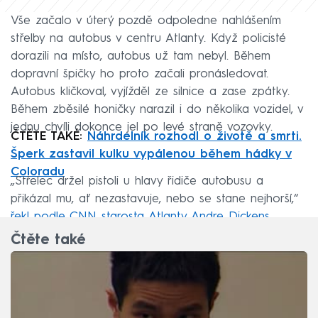
Vše začalo v úterý pozdě odpoledne nahlášením
střelby na autobus v centru Atlanty. Když policisté
dorazili na místo, autobus už tam nebyl. Během
dopravní špičky ho proto začali pronásledovat.
Autobus kličkoval, vyjížděl ze silnice a zase zpátky.
Během zběsilé honičky narazil i do několika vozidel, v
jednu chvíli dokonce jel po levé straně vozovky.
ČTĚTE TAKÉ:
Náhrdelník rozhodl o životě a smrti.
Šperk zastavil kulku vypálenou během hádky v
Coloradu
„Střelec držel pistoli u hlavy řidiče autobusu a
přikázal mu, ať nezastavuje, nebo se stane nejhorší,“
řekl podle CNN starosta Atlanty Andre Dickens
.
Čtěte také