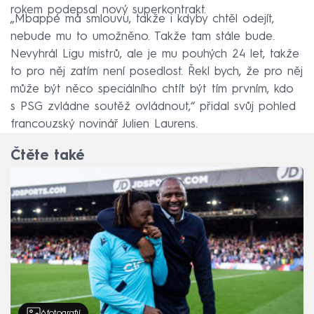
rokem podepsal nový superkontrakt.
„Mbappé má smlouvu, takže i kdyby chtěl odejít,
nebude mu to umožněno. Takže tam stále bude.
Nevyhrál Ligu mistrů, ale je mu pouhých 24 let, takže
to pro něj zatím není posedlost. Řekl bych, že pro něj
může být něco speciálního chtít být tím prvním, kdo
s PSG zvládne soutěž ovládnout,“ přidal svůj pohled
francouzský novinář Julien Laurens.
Čtěte také
6
fotografií