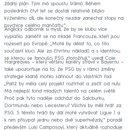
žádný plán. Tým má spoustu šrámů. Během
posledních čtyř let se dostali relativně blízko
kýženému cíli, ale konečný nezdar zanechal stopy na
psychice celého mančaftu.“
Anglický odborník si myslí, že by se klubu více
vyplatilo zaměřit se na mladé Francouze, kteří jsou
rozesetí po Evropě. „Mohli by dělat to, co tito
současní kluci. Ale za čtvrtinu nákladů a s identitou,
se kterou se fanoušci PSG ztotožňují,“ uvedl Cole.
Hargreaves – který většinu kariéry strávil v Bayernu –
také upozorňuje na to, že PSG by v rámci změny
strategie klidně mohlo sáhnout do vlastních řad.
„Paříž by měla celý projekt roztrhat a začít od nuly.
Má nejlepší fond mladých talentů na celém světě.
Proč pak tyto naděje odchází do Salcburku,
Dortmundu nebo Leicesteru? Všichni by měli hrát za
PSG. S těmito hráči by dál mohli vyhrávat Ligue 1 a
k nim přisypat jednu nebo dvě superhvězdy,“ poradil
především Luísi Camposovi, který aktuálně rozhoduje