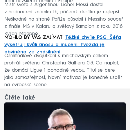
francouzského deníku L'Equipe.
Mistr světa s Argentinou Lionel Messi dostal
v hodnocení známku tři, přičemž desítka je nejlepší.
Neškodně na straně Paříže působil i Messiho soupeř
z finále MS v Kataru a světový šampion z roku 2018
Kylian Mbappé.
MOHLO BY VÁS ZAJÍMAT:
Těžké chvíle PSG. Šéfa
vyšetřují kvůli únosu a mučení, hvězda je
obviněna ze znásilnění
Osmifinálové dvojutkání s mnichovským celkem
prohráli svěřenci Christopha Galtiera 0:3. Co naplat,
že domácí Ligue 1 pohodlně vedou. Titul se bere
jako samozřejmost, hlavní motivací je konečně uspět
na evropské scéně.
Čtěte také