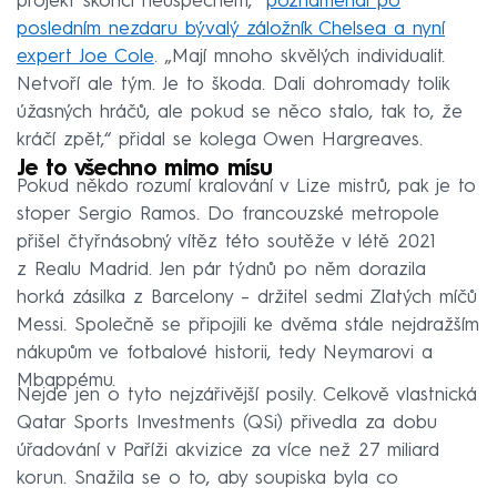
projekt skončí neúspěchem,“
poznamenal po
posledním nezdaru bývalý záložník Chelsea a nyní
expert Joe Cole
. „Mají mnoho skvělých individualit.
Netvoří ale tým. Je to škoda. Dali dohromady tolik
úžasných hráčů, ale pokud se něco stalo, tak to, že
kráčí zpět,“ přidal se kolega Owen Hargreaves.
Je to všechno mimo mísu
Pokud někdo rozumí kralování v Lize mistrů, pak je to
stoper Sergio Ramos. Do francouzské metropole
přišel čtyřnásobný vítěz této soutěže v létě 2021
z Realu Madrid. Jen pár týdnů po něm dorazila
horká zásilka z Barcelony – držitel sedmi Zlatých míčů
Messi. Společně se připojili ke dvěma stále nejdražším
nákupům ve fotbalové historii, tedy Neymarovi a
Mbappému.
Nejde jen o tyto nejzářivější posily. Celkově vlastnická
Qatar Sports Investments (QSi) přivedla za dobu
úřadování v Paříži akvizice za více než 27 miliard
korun. Snažila se o to, aby soupiska byla co