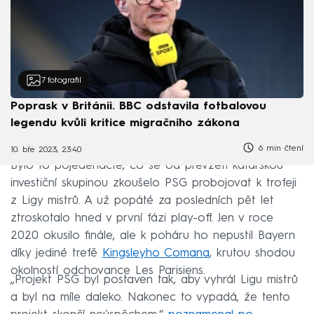
7
fotografií
Poprask v Británii. BBC odstavila fotbalovou
legendu kvůli kritice migračního zákona
6 min čtení
10. bře 2023, 23:40
Bylo to pojedenácté, co se od převzetí katarskou
investiční skupinou zkoušelo PSG probojovat k trofeji
z Ligy mistrů. A už popáté za posledních pět let
ztroskotalo hned v první fázi play-off. Jen v roce
2020 okusilo finále, ale k poháru ho nepustil Bayern
díky jediné trefě
Kingsleyho Comana
, krutou shodou
okolností odchovance Les Parisiens.
„Projekt PSG byl postaven tak, aby vyhrál Ligu mistrů
a byl na míle daleko. Nakonec to vypadá, že tento