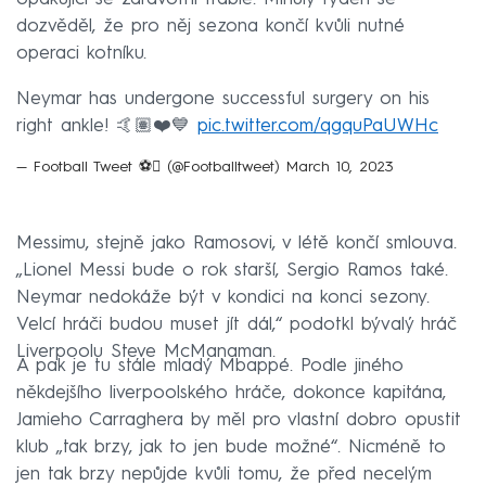
dozvěděl, že pro něj sezona končí kvůli nutné
operaci kotníku.
Neymar has undergone successful surgery on his
right ankle! 🤙🏽❤️💙
pic.twitter.com/qgquPaUWHc
— Football Tweet ⚽ (@Footballtweet)
March 10, 2023
Messimu, stejně jako Ramosovi, v létě končí smlouva.
„Lionel Messi bude o rok starší, Sergio Ramos také.
Neymar nedokáže být v kondici na konci sezony.
Velcí hráči budou muset jít dál,“ podotkl bývalý hráč
Liverpoolu Steve McManaman.
A pak je tu stále mladý Mbappé. Podle jiného
někdejšího liverpoolského hráče, dokonce kapitána,
Jamieho Carraghera by měl pro vlastní dobro opustit
klub „tak brzy, jak to jen bude možné“. Nicméně to
jen tak brzy nepůjde kvůli tomu, že před necelým