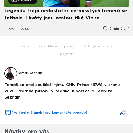
Legendu trápí nedostatek černošských trenérů ve
fotbale. I kvóty jsou cestou, říká Vieira
6 min čtení
4. bře 2023, 06:12
Francie
Lionel Messi
projekt
FC Bayern Mnichov
Neymar
Tomáš Macák
Tomáš se stal součástí týmu CNN Prima NEWS v srpnu
2020. Předtím působil v redakci iSport.cz a Televize
Seznam.
Pro tento článek jsou komentáře vypnuté
Návrhy pro vás