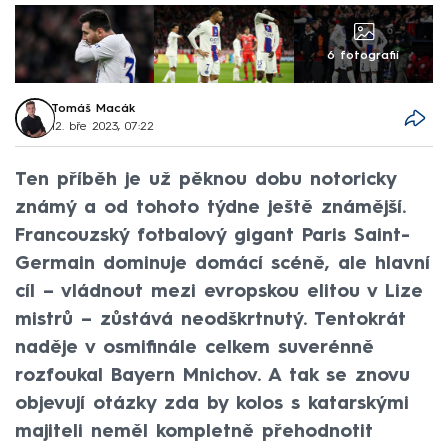
6 fotografií
Tomáš Macák
12. bře 2023, 07:22
Ten příběh je už pěknou dobu notoricky
známý a od tohoto týdne ještě známější.
Francouzský fotbalový gigant Paris Saint-
Germain dominuje domácí scéně, ale hlavní
cíl – vládnout mezi evropskou elitou v Lize
mistrů – zůstává neodškrtnutý. Tentokrát
naděje v osmifinále celkem suverénně
rozfoukal Bayern Mnichov. A tak se znovu
objevují otázky zda by kolos s katarskými
majiteli neměl kompletně přehodnotit