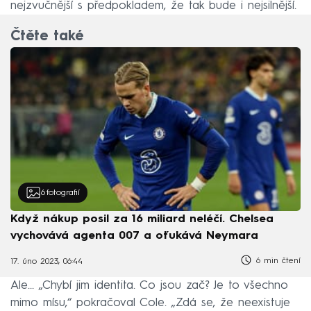
nejzvučnější s předpokladem, že tak bude i nejsilnější.
Čtěte také
6
fotografií
Když nákup posil za 16 miliard neléčí. Chelsea
vychovává agenta 007 a oťukává Neymara
6 min čtení
17. úno 2023, 06:44
Ale… „Chybí jim identita. Co jsou zač? Je to všechno
mimo mísu,“ pokračoval Cole. „Zdá se, že neexistuje