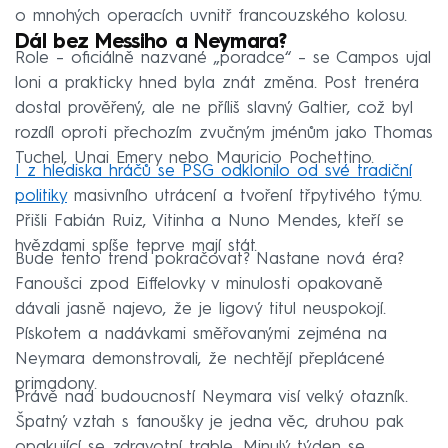
o mnohých operacích uvnitř francouzského kolosu.
Dál bez Messiho a Neymara?
Role – oficiálně nazvané „poradce“ – se Campos ujal
loni a prakticky hned byla znát změna. Post trenéra
dostal prověřený, ale ne příliš slavný Galtier, což byl
rozdíl oproti přechozím zvučným jménům jako Thomas
Tuchel, Unai Emery nebo Mauricio Pochettino.
I z hlediska hráčů se PSG odklonilo od své tradiční
politiky
masivního utrácení a tvoření třpytivého týmu.
Přišli Fabián Ruiz, Vitinha a Nuno Mendes, kteří se
hvězdami spíše teprve mají stát.
Bude tento trend pokračovat? Nastane nová éra?
Fanoušci zpod Eiffelovky v minulosti opakovaně
dávali jasně najevo, že je ligový titul neuspokojí.
Pískotem a nadávkami směřovanými zejména na
Neymara demonstrovali, že nechtějí přeplácené
primadony.
Právě nad budoucností Neymara visí velký otazník.
Špatný vztah s fanoušky je jedna věc, druhou pak
opakující se zdravotní trable. Minulý týden se