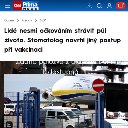
Domů
Pořady
360°
Lidé nesmí očkováním strávit půl
života. Stomatolog navrhl jiný postup
při vakcinaci
Žádná položka z playlistu není
Výběr redakce
dostupná.