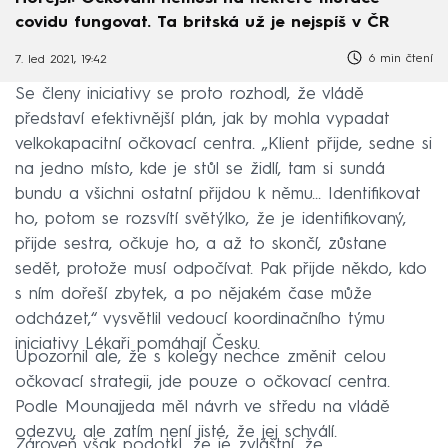
covidu fungovat. Ta britská už je nejspíš v ČR
6 min čtení
7. led 2021, 19:42
Se členy iniciativy se proto rozhodl, že vládě
představí efektivnější plán, jak by mohla vypadat
velkokapacitní očkovací centra. „Klient přijde, sedne si
na jedno místo, kde je stůl se židlí, tam si sundá
bundu a všichni ostatní přijdou k němu... Identifikovat
ho, potom se rozsvítí světýlko, že je identifikovaný,
přijde sestra, očkuje ho, a až to skončí, zůstane
sedět, protože musí odpočívat. Pak přijde někdo, kdo
s ním dořeší zbytek, a po nějakém čase může
odcházet,“ vysvětlil vedoucí koordinačního týmu
iniciativy Lékaři pomáhají Česku.
Upozornil ale, že s kolegy nechce změnit celou
očkovací strategii, jde pouze o očkovací centra.
Podle Mounajjeda měl návrh ve středu na vládě
odezvu, ale zatím není jisté, že jej schválí.
Zároveň však podotkl, že je zvláštní, že