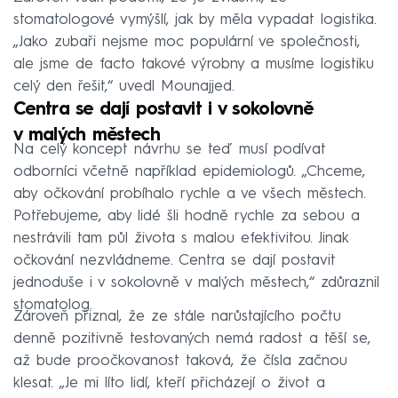
stomatologové vymýšlí, jak by měla vypadat logistika.
„Jako zubaři nejsme moc populární ve společnosti,
ale jsme de facto takové výrobny a musíme logistiku
celý den řešit,“ uvedl Mounajjed.
Centra se dají postavit i v sokolovně
v malých městech
Na celý koncept návrhu se teď musí podívat
odborníci včetně například epidemiologů. „Chceme,
aby očkování probíhalo rychle a ve všech městech.
Potřebujeme, aby lidé šli hodně rychle za sebou a
nestrávili tam půl života s malou efektivitou. Jinak
očkování nezvládneme. Centra se dají postavit
jednoduše i v sokolovně v malých městech,“ zdůraznil
stomatolog.
Zároveň přiznal, že ze stále narůstajícího počtu
denně pozitivně testovaných nemá radost a těší se,
až bude proočkovanost taková, že čísla začnou
klesat. „Je mi líto lidí, kteří přicházejí o život a