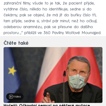
zahraniční filmy, všude to je tak, že pacient přijde,
vytáhne číslo, někdo ho identifikuje, sedne si do
čekárny, pak se objeví, že má jít do buňky číslo tři,
tam přijde, sedne si, stráví pár minut, než ho očkují,
odeberou anamnézu, pak se přesune do dalšího
prostoru…,“ přiblížil ve 360 Pavlíny Wolfové Mounajjed.
Čtěte také
Video
Hořejší: Očkování nemusí na některé mutace