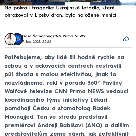
Na pokraji tragédie: Ukrajinské letadlo, které
P
ohrožoval v Lipsku dron, bylo naložené municí
e
Dáša Šamanová
,
CNN Prima NEWS
7. led 2021, 22:22
Potřebujeme, aby lidé šli hodně rychle za
sebou a v očkovacích centrech nestrávili
půl života s malou efektivitou, jinak to
nezvládneme, řekl v pořadu 360° Pavlíny
Wolfové televize CNN Prima NEWS vedoucí
koordinačního týmu iniciativy Lékaři
pomáhají Česku a stomatolog Radek
Mounajjed. Ten ve středu představil
premiérovi Andreji Babišovi (ANO) a dalším
představitelům země návrh, jak zefektivnit