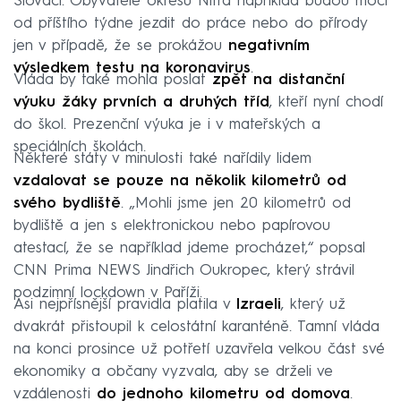
Slováci. Obyvatelé okresu Nitra například budou moci
od příštího týdne jezdit do práce nebo do přírody
jen v případě, že se prokážou
negativním
výsledkem testu na koronavirus
.
Vláda by také mohla poslat
zpět na distanční
výuku žáky prvních a druhých tříd
, kteří nyní chodí
do škol. Prezenční výuka je i v mateřských a
speciálních školách.
Některé státy v minulosti také nařídily lidem
vzdalovat se pouze na několik kilometrů od
svého bydliště
. „Mohli jsme jen 20 kilometrů od
bydliště a jen s elektronickou nebo papírovou
atestací, že se například jdeme procházet,“ popsal
CNN Prima NEWS Jindřich Oukropec, který strávil
podzimní lockdown v Paříži.
Asi nejpřísnější pravidla platila v
Izraeli
, který už
dvakrát přistoupil k celostátní karanténě. Tamní vláda
na konci prosince už potřetí uzavřela velkou část své
ekonomiky a občany vyzvala, aby se drželi ve
vzdálenosti
do jednoho kilometru od domova
.