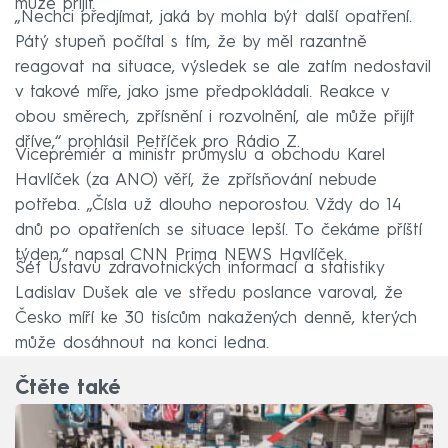
může přijít.
„Nechci předjímat, jaká by mohla být další opatření.
Pátý stupeň počítal s tím, že by měl razantně
reagovat na situace, výsledek se ale zatím nedostavil
v takové míře, jako jsme předpokládali. Reakce v
obou směrech, zpřísnění i rozvolnění, ale může přijít
dříve,“ prohlásil Petříček pro Rádio Z.
Vicepremiér a ministr průmyslu a obchodu Karel
Havlíček (za ANO) věří, že zpřísňování nebude
potřeba. „Čísla už dlouho neporostou. Vždy do 14
dnů po opatřeních se situace lepší. To čekáme příští
týden,“ napsal CNN Prima NEWS Havlíček.
Šéf Ústavu zdravotnických informací a statistiky
Ladislav Dušek ale ve středu poslance varoval, že
Česko míří ke 30 tisícům nakažených denně, kterých
může dosáhnout na konci ledna.
Čtěte také