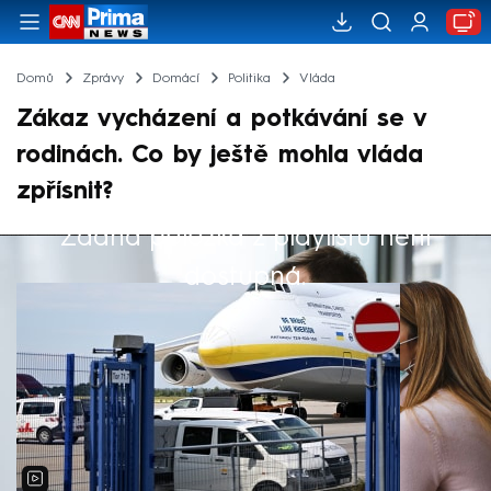
Domů
Zprávy
Domácí
Politika
Vláda
Zákaz vycházení a potkávání se v
rodinách. Co by ještě mohla vláda
zpřísnit?
Žádná položka z playlistu není
Výběr redakce
dostupná.