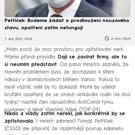
Petříček: Budeme žádat o prodloužení nouzového
stavu, opatření zatím nefungují
6 min čtení
7. led 2021, 15:49
„Mám pocit, že moc prostoru pro zpřísňování není.
Máme přísná pravidla.
Dají se zavírat firmy, ale to
si neumím představit
. Od pana ministra zaznělo, že
hlavním problémem bylo, že docházelo k šíření
nákazy v domácnostech během Vánoc. Pokud to
myslí vážně, měli by to dokázat. Mohli by udělat
brutální opatření, že se omezí setkávání rodin na dva
týdny,“ nastínil člen opozičního AntiCovid týmu,
poslanec a lékař Vlastimil Válek (TOP 09).
Nikdo z vlády zatím neřekl, jak konkrétně by se
zpřísňovalo.
I ministr zahraničí Tomáš Petříček
(ČSSD) ale připustil, že razantnější postup kabinetu