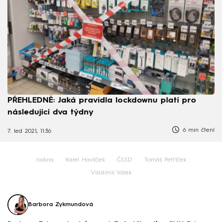
PŘEHLEDNĚ: Jaká pravidla lockdownu platí pro
následující dva týdny
6 min čtení
7. led 2021, 11:36
rodina
Karel Havlíček
ČSSD
Tomáš Petříček
Vlastimil Válek
Barbora Zykmundová