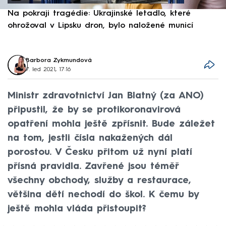
Na pokraji tragédie: Ukrajinské letadlo, které
P
ohrožoval v Lipsku dron, bylo naložené municí
e
Barbora Zykmundová
7. led 2021, 17:16
Ministr zdravotnictví Jan Blatný (za ANO)
připustil, že by se protikoronavirová
opatření mohla ještě zpřísnit. Bude záležet
na tom, jestli čísla nakažených dál
porostou. V Česku přitom už nyní platí
přísná pravidla. Zavřené jsou téměř
všechny obchody, služby a restaurace,
většina dětí nechodí do škol. K čemu by
ještě mohla vláda přistoupit?