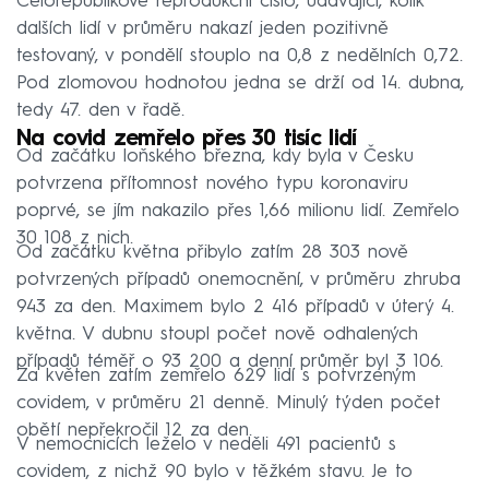
Celorepublikové reprodukční číslo, udávající, kolik
dalších lidí v průměru nakazí jeden pozitivně
testovaný, v pondělí stouplo na 0,8 z nedělních 0,72.
Pod zlomovou hodnotou jedna se drží od 14. dubna,
tedy 47. den v řadě.
Na covid zemřelo přes 30 tisíc lidí
Od začátku loňského března, kdy byla v Česku
potvrzena přítomnost nového typu koronaviru
poprvé, se jím nakazilo přes 1,66 milionu lidí. Zemřelo
30 108 z nich.
Od začátku května přibylo zatím 28 303 nově
potvrzených případů onemocnění, v průměru zhruba
943 za den. Maximem bylo 2 416 případů v úterý 4.
května. V dubnu stoupl počet nově odhalených
případů téměř o 93 200 a denní průměr byl 3 106.
Za květen zatím zemřelo 629 lidí s potvrzeným
covidem, v průměru 21 denně. Minulý týden počet
obětí nepřekročil 12 za den.
V nemocnicích leželo v neděli 491 pacientů s
covidem, z nichž 90 bylo v těžkém stavu. Je to