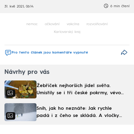
6 min čtení
31. kvě 2021, 06:14
nemoc
očkování
vakcína
rozvolňování
Karlovarský kraj
Pro tento článek jsou komentáře vypnuté
Návrhy pro vás
Žebříček nejhorších jídel světa.
Umístily se i tři české pokrmy, vévodí
skandinávská kuchyně
Sníh, jak ho neznáte: Jak rychle
padá i z čeho se skládá. A vločky
nejsou bílé