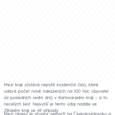
Mezi kraji zůstává nejnižší incidenční číslo, které
udává počet nově nakažených na 100 tisíc obyvatel
za posledních sedm dnů, v Karlovarském kraji – a to
necelých šest. Nejvyšší je tento údaj nadále ve
Zlínském kraji se 49 případy.
Mezi okresy je situace nejhorší na Českokrumlovsku a