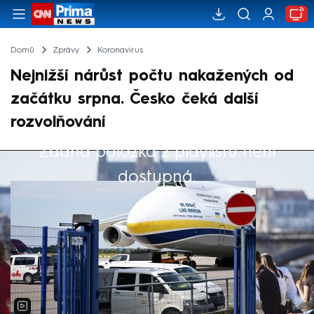
Domů
Zprávy
Koronavirus
Nejnižší nárůst počtu nakažených od
začátku srpna. Česko čeká další
rozvolňování
Žádná položka z playlistu není
Výběr redakce
dostupná.