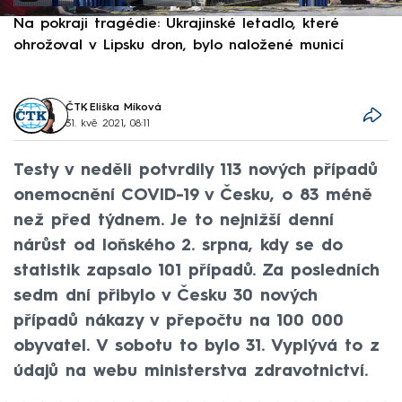
Na pokraji tragédie: Ukrajinské letadlo, které
P
ohrožoval v Lipsku dron, bylo naložené municí
e
ČTK
,
Eliška Míková
31. kvě 2021, 08:11
Testy v neděli potvrdily 113 nových případů
onemocnění COVID-19 v Česku, o 83 méně
než před týdnem. Je to nejnižší denní
nárůst od loňského 2. srpna, kdy se do
statistik zapsalo 101 případů. Za posledních
sedm dní přibylo v Česku 30 nových
případů nákazy v přepočtu na 100 000
obyvatel. V sobotu to bylo 31. Vyplývá to z
údajů na webu ministerstva zdravotnictví.