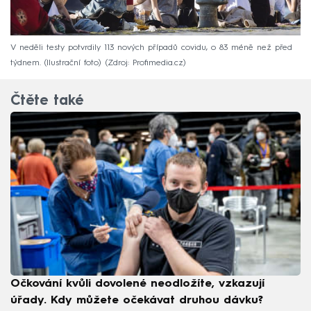
V neděli testy potvrdily 113 nových případů covidu, o 83 méně než před
týdnem. (Ilustrační foto)
Zdroj: Profimedia.cz
Čtěte také
Očkování kvůli dovolené neodložíte, vzkazují
úřady. Kdy můžete očekávat druhou dávku?