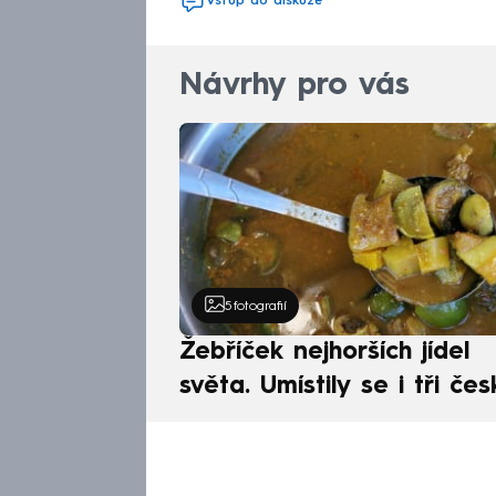
Vstup do diskuze
Návrhy pro vás
5
fotografií
Žebříček nejhorších jídel
světa. Umístily se i tři čes
pokrmy, vévodí skandináv
kuchyně