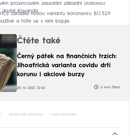
svém prosincovém zasedání základní úrokovou
,“ dodal Kovanda.
O) zařadila novou variantu koronaviru B.1.1.529
ažlivé a hůře se s nimi bojuje.
Čtěte také
Černý pátek na finančních trzích:
Jihoafrická varianta covidu drtí
korunu i akciové burzy
6 min čtení
26. lis 2021, 12:46
h
Jihoafrická republika
Lukáš Kovanda