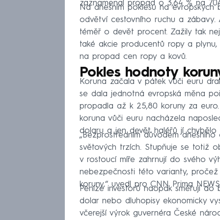
zaznamenal propad o 3,64 % na 704
Na dnešním poklesu na evropských b
odvětví cestovního ruchu a zábavy. 
téměř o devět procent. Zažily tak n
také akcie producentů ropy a plynu, 
na propad cen ropy a kovů.
Pokles hodnoty korun
Koruna začala v pátek vůči euru dra
se dala jednotná evropská měna poří
propadla až k 25,80 koruny za euro.
koruna vůči euru nacházela naposled
dolaru a jen devět haléřů jí chybělo
„Bezprostředním důvodem dnešního 
světových trzích. Stupňuje se totiž o
v rostoucí míře zahrnují do svého 
nebezpečnosti této varianty, pročež s
koruny,“ uvedl pro CNN Prima NEWS 
Peníze investorů naopak směřují do b
dolar nebo dluhopisy ekonomicky vy
včerejší výrok guvernéra České národ