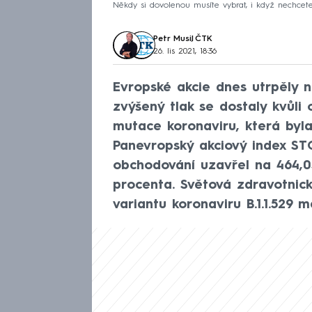
Někdy si dovolenou musíte vybrat, i když nechcete
Petr Musil
,
ČTK
26. lis 2021, 18:36
Evropské akcie dnes utrpěly n
zvýšený tlak se dostaly kvůl
mutace koronaviru, která byla 
Panevropský akciový index ST
obchodování uzavřel na 464,05
procenta. Světová zdravotnic
variantu koronaviru B.1.1.529 