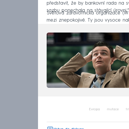
představit, že by bankovní rada na 
sazbu ponechala na stávající úrovni
Světová zdravotnická organizace (WH
mezi znepokojivé. Ty jsou vysoce nak
Evropa
mutace
tr