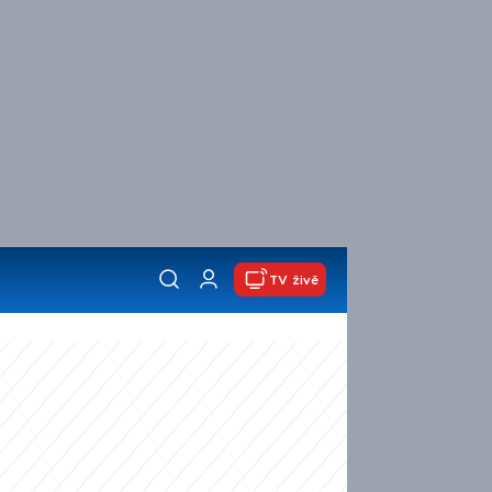
TV živě