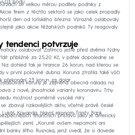
4,03 bodu.
urzách se velkou měrou podílely podniky z
Akcie firem z těchto sektorů se jako celek propadly
ejhorší den od loňského března. Výrazně oslabovaly
stejně jako akcie těžařských podniků. Ty reagovaly
y tendenci potvrzuje
maticky oslabovat. Zatímco ještě před dvěma týdny
dit přibližně za 25,20 Kč, v pátek dopoledne se
 Na dohled tak je hranice 26 korun, nad kterou se
y v první polovině dubna. Koruna ztratila také vůči
 k překonání 23 korun za dolar.
oslabování koruny je zejména obecná nálada na
bava z nové, jihoafrické varianty koronaviru. Trhy
výhledu možnost poměrně vysoké míry
e zbavují rizikovějších aktiv, včetně právě české
Lukáš Kovanda, hlavní ekonom Trinity Bank.
ezpečnějších finančních přístavů jako je americký
spělejších zemí. „Koruně ovšem nepomohl ani
ní banky Jiřího Rusnoka, jenž uvedl, že si dovede