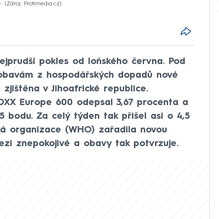
.
Zdroj: Profimedia.cz
ejprudší pokles od loňského června. Pod
i obavám z hospodářských dopadů nové
zjištěna v Jihoafrické republice.
OXX Europe 600 odepsal 3,67 procenta a
 bodu. Za celý týden tak přišel asi o 4,5
ká organizace (WHO) zařadila novou
mezi znepokojivé a obavy tak potvrzuje.