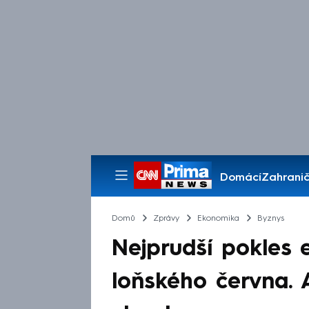
Domácí
Zahranič
Pořady
Domů
Zprávy
Ekonomika
Byznys
Nejprudší pokles 
loňského června. 