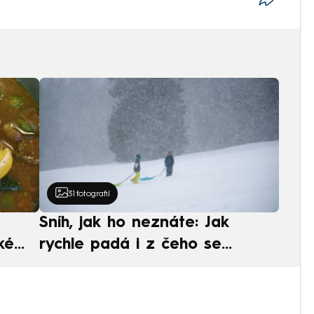
31
fotografií
Sníh, jak ho neznáte: Jak
ké
rychle padá i z čeho se
ská
skládá. A vločky nejsou bílé