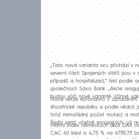
„Tato nová varianta viru přichází v
severní části Spojených států jsou v 
případů a hospitalizací,“ řekl podle 
společnosti Saxo Bank. „Akcie reaguj
budou vůči nové variantě účinné vakc
Nová verze koronaviru s označením B.1.
Jihoafrické republiky a podle vědců
totiž mimořádný počet mutací, a mohl
Řada zemí, včetně evropských, už re
Hlavní index německých akcií DAX o
CAC 40 klesl o 4,75 % na 6739,73 b