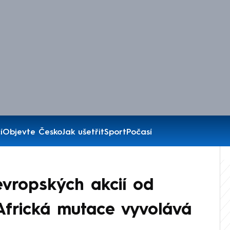
í
Objevte Česko
Jak ušetřit
Sport
Počasí
evropských akcií od
Africká mutace vyvolává