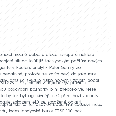
 nejhorší možné době, protože Evropa a některé
napjaté situaci kvůli již tak vysokým počtům nových
agentury Reuters analytik Peter Garnry ze
í negativně, protože se zatím neví, do jaké míry
íny, čímž se zvyšuje riziko nových uzávěr,“ dodal.
1.529 se rychle šíří v nejlidnatější provincii
 jsou dosavadní poznatky o ní znepokojivé. Nese
a by tak být agresivnější než předchozí varianty.
aguje zákazem letů ze zasažené oblasti.
depsal 4,15 % na 15257,04 bodu. Francouzský index
odu, index londýnské burzy FTSE 100 pak