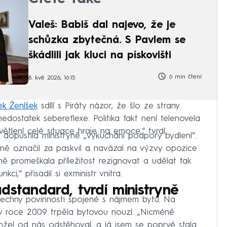
Valeš: Babiš dal najevo, že je
schůzka zbytečná. S Pavlem se
škádlili jak kluci na pískovišti
6 min čtení
8. kvě 2026, 16:15
k Ženíšek
sdílí s Piráty názor, že šlo ze strany
nedostatek sebereflexe. Politika fakt není telenovela
větlení celé situace hraje na emoce,“ tvrdí.
dopustila ministryně „vykuchání podpory bydlení“.
ně označil za paskvil a navázal na výzvy opozice
ně promeškala příležitost rezignovat a udělat tak
i,“ přisadil si exministr vnitra.
dstandard, tvrdí ministryně
všechny povinnosti spojené s nájmem bytu. Na
 v roce 2009 trpěla bytovou nouzí. „Nicméně
nžel od nás odstěhoval, a já jsem se poprvé stala