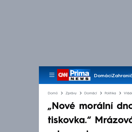
Domácí
Zahranič
Pořady
Domů
Zprávy
Domácí
Politika
Vlád
„Nové morální dno
tiskovka.“ Mrázová