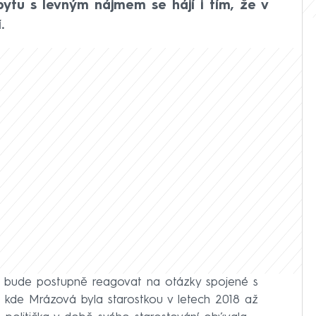
ytu s levným nájmem se hájí i tím, že v
.
, že bude postupně reagovat na otázky spojené s
, kde Mrázová byla starostkou v letech 2018 až