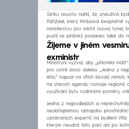
Šéfku resortu nařkl, že zneužívá byd
Pařížské, který Mrázová bezplatně vy
ministerstvu pro místní rozvoj tunel, 
pustil se pirátský poslanec také do n
Žijeme v jiném vesmí
exministr
Ministryni vyzval, aby „přestala mlžit
pro ostré slovo daleko. „Jedna z nej
léta,“ napsal na sítích bývalý minist
na starosti agendu rozvoje regionů a
využívání bytu rodinnými poměry, vní
Jedna z nejpodlejších a nejnechutnějš
neobhajitelnou obhajobu prostřednict
uznávaných expertů na bydlení Víta 
kterým nesahá tato paní ani po kotn