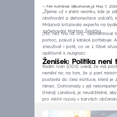
— Petr Kulhánek (@kulhanek_p)
May 7, 202
„Žijeme už v jiném vesmíru, kde je 
obviňování a dehonestace srdcařů, kte
Mrázová kritizovala experta na bydle
začleňování Martina Šimáčka.
„Nic než hra na city,“ okomentoval 
pomoc, pokud ji kdokoli potřebuje.
zneužívat i poté, co se z tíživé situ
opětovně k rezignaci.
Ženíšek: Politika není
Radim Ivan (ODS) uvedl, že má po
nemění nic na tom, že si paní minis
postavila do čela instituce, která j
rámec. Dohromady s její nekompeten
(Hana) Landová, je neudržitelné, ab
pro místní rozvoj v barvách občansk