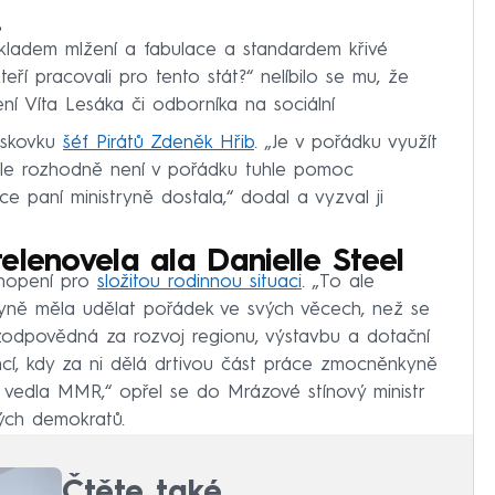
6
základem mlžení a fabulace a standardem křivé
ří pracovali pro tento stát?“ nelíbilo se mu, že
ní Víta Lesáka či odborníka na sociální
tiskovku
šéf Pirátů Zdeněk Hřib
. „Je v pořádku využít
 Ale rozhodně není v pořádku tuhle pomoc
ace paní ministryně dostala,“ dodal a vyzval ji
 telenovela ala Danielle Steel
chopení pro
složitou rodinnou situaci
. „To ale
tryně měla udělat pořádek ve svých věcech, než se
e zodpovědná za rozvoj regionu, výstavbu a dotační
cí, kdy za ni dělá drtivou část práce zmocněnkyně
y vedla MMR,“ opřel se do Mrázové stínový ministr
ých demokratů.
Čtěte také