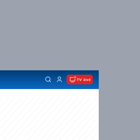
TV živě