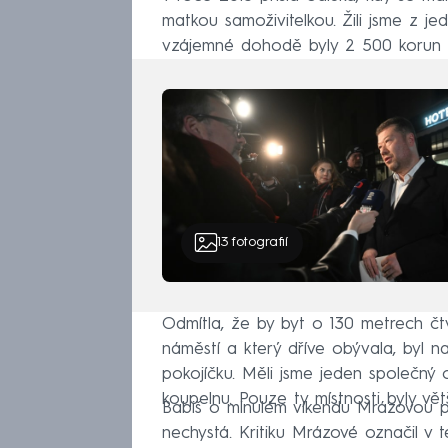
matkou samoživitelkou. Žili jsme z j
vzájemné dohodě byly 2 500 korun na
13
fotografií
Odmítla, že by byt o 130 metrech čt
náměstí a který dříve obývala, byl n
pokojíčku. Měli jsme jeden společný 
koupelnu. Pouze ty místnosti byly větš
Babiš o minulém víkendu Mrázovou po
nechystá. Kritiku Mrázové označil v t