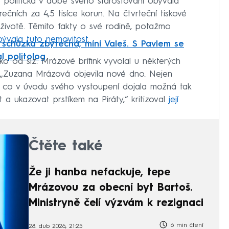
 politička v době svého starostování obývala
čních za 4,5 tisíce korun. Na čtvrteční tiskové
životě. Těmito fakty o své rodině, potažmo
ývala tuto nemovitost
.
e schůzka zbytečná, míní Valeš. S Pavlem se
al politolog
 od slz. Mrázové brífink vyvolal u některých
 „Zuzana Mrázová objevila nové dno. Nejen
té, co v úvodu svého vystoupení dojala možná tak
a ukazovat prstíkem na Piráty,“ kritizoval
její
Čtěte také
Že ji hanba nefackuje, tepe
Mrázovou za obecní byt Bartoš.
Ministryně čelí výzvám k rezignaci
6 min čtení
28. dub 2026, 21:25