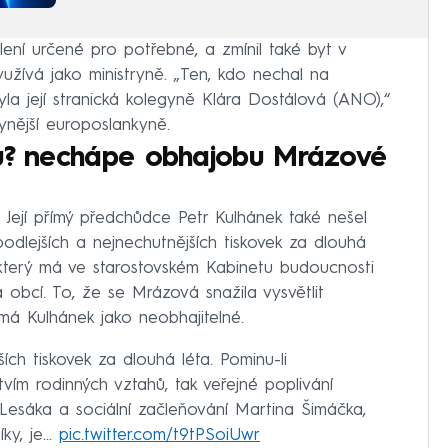
lení určené pro potřebné, a zmínil také byt v
užívá jako ministryně. „Ten, kdo nechal na
byla její stranická kolegyně Klára Dostálová (ANO),“
ynější europoslankyně.
ru? nechápe obhajobu Mrázové
“. Její přímý předchůdce Petr Kulhánek také nešel
podlejších a nejnechutnějších tiskovek za dlouhá
r, který má ve starostovském Kabinetu budoucnosti
 obcí. To, že se Mrázová snažila vysvětlit
má Kulhánek jako neobhajitelné.
ích tiskovek za dlouhá léta. Pominu-li
vím rodinných vztahů, tak veřejné poplivání
Lesáka a sociální začleňování Martina Šimáčka,
íky, je…
pic.twitter.com/t9tPSoiUwr