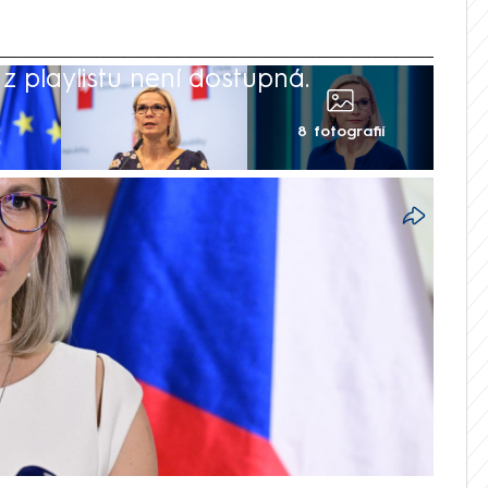
 playlistu není dostupná.
8 fotografií
hutnějších tiskovek za dlouhá léta. Tak
ě pro místní rozvoj Zuzany Mrázové
zou ohledně bytu v Bílině její předchůdce v
a STAN). Ostře se do Mrázové pustil i
š (Piráti), podle kterého politička
tínový ministr ODS Radim Ivan viní
mpetence. Šéfka resortu rezignovat