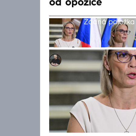
od opozice
Žádná položka z
Marek Pausz
9. kvě 2026, 11:14
Jedna z nejpodlejších a nejnec
okomentoval výstup ministryn
(ANO) v souvislosti s její kau
čele resortu Petr Kulhánek (z
další bývalý ministr Ivan Barto
„objevila nové morální dno“. S
Mrázovou z neudržitelné neko