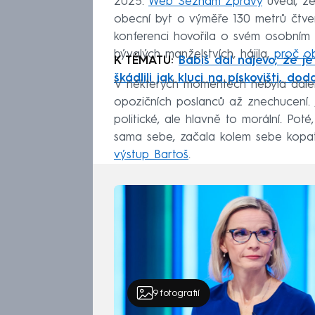
2025.
Web Seznam Zprávy
uvedl, že
obecní byt o výměře 130 metrů čtvere
konferenci hovořila o svém osobním 
bývalých manželstvích, hájila,
proč ob
K TÉMATU:
Babiš dal najevo, že j
škádlili jak kluci na pískovišti, dod
V některých momentech nebyla daleko
opozičních poslanců až znechucení.
politické, ale hlavně to morální. Po
sama sebe, začala kolem sebe kopat 
výstup Bartoš
.
9
fotografií