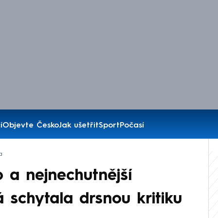
í
Objevte Česko
Jak ušetřit
Sport
Počasí
a
 a nejnechutnější
 schytala drsnou kritiku