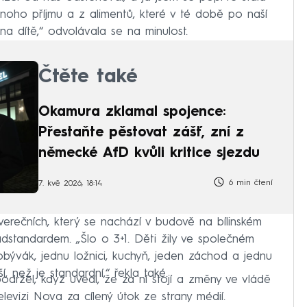
ednoho příjmu a z alimentů, které v té době po naší
 dítě,“ odvolávala se na minulost.
Čtěte také
Okamura zklamal spojence:
Přestaňte pěstovat zášť, zní z
německé AfD kvůli kritice sjezdu
6 min čtení
7. kvě 2026, 18:14
verečních, který se nachází v budově na bílinském
adstandardem. „Šlo o 3+1. Děti žily ve společném
obývák, jednu ložnici, kuchyň, jeden záchod a jednu
í, než je standardní,“ řekla také.
držel, když uvedl, že za ní stojí a změny ve vládě
elevizi Nova za cílený útok ze strany médií.