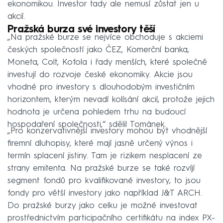
ekonomikou. Investor tady ale nemusí zůstat jen u
akcií.
Pražská burza své investory těší
„Na pražské burze se nejvíce obchoduje s akciemi
českých společností jako ČEZ, Komerční banka,
Moneta, Colt, Kofola i řady menších, které společně
investují do rozvoje české ekonomiky. Akcie jsou
vhodné pro investory s dlouhodobým investičním
horizontem, kterým nevadí kolísání akcií, protože jejich
hodnota je určena pohledem trhu na budoucí
hospodaření společnosti,“ sdělil Tománek.
„Pro konzervativnější investory mohou být vhodnější
firemní dluhopisy, které mají jasně určený výnos i
termín splacení jistiny. Tam je rizikem nesplacení ze
strany emitenta. Na pražské burze se také rozvíjí
segment fondů pro kvalifikované investory, to jsou
fondy pro větší investory jako například J&T ARCH.
Do pražské burzy jako celku je možné investovat
prostřednictvím participačního certifikátu na index PX-