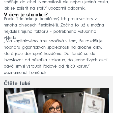
směřuje do cihel. Nemovitosti ale nejsou jediná cesta,
jak se zajistit na stáří,“ upozornil odborník.
V čem je síla akcií?
Podle Tománka je kapitálový trh pro investory v
mnoha ohledech flexibilnější. Začíná to už u možná
nejdůležitějšího faktoru – potřebného vstupního
vkladu.
„Síla kapitálového trhu spočívá v tom, že rozděluje
hodnotu gigantických společností na drobné dílky,
které jsou dostupné každému. Do fondů se dá
investovat od několika stokorun, do jednotlivých akcií
dává smysl vstoupit řádově od tisíců korun,“
poznamenal Tománek.
Čtěte také