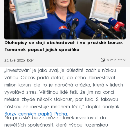
Dluhopisy se dají obchodovat i na pražské burze.
Tománek popsal jejich specifika
6 min čtení
25. kvě 2026, 16:24
„Investování je jako sval, je důležité začít s nízkou
váhou. Občas padá dotaz, do čeho zainvestovat
milion korun, ale to je náročná otázka, která v lidech
vyvolává stres. Většinou lidé řeší, že jim na konci
měsíce zbyde několik stokorun, pár tisíc. S takovou
částkou se investuje mnohem lépe,“ doplnil analytik
Burzy cenných papírů Praha.
Na pražské burze může člověk investovat do
největších společností, které hýbou tuzemskou