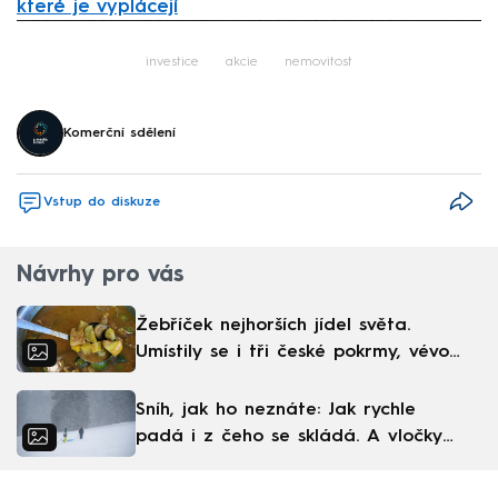
které je vyplácejí
Failed to fetch
investice
akcie
nemovitost
Komerční sdělení
Vstup do diskuze
Návrhy pro vás
Žebříček nejhorších jídel světa.
Umístily se i tři české pokrmy, vévodí
skandinávská kuchyně
Sníh, jak ho neznáte: Jak rychle
padá i z čeho se skládá. A vločky
nejsou bílé