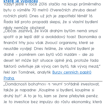
které je vyplácejí
Vždyť ještě v roce 2016 stačilo na koupi průměrného
bytu o výměře 70 metrů čtverečních zhruba deset
ročních platů. Dnes už jich je zapotřebí téměř 16.
Řada lidí proto propadá skepsi, že si vlastní bydlení
nikdy nemůže obstarat.
„Občas zaznívá, že kvůli drahým bytům nemá smysl
spořit a je lepší dát si avokádový toast. Ekonomika a
finanční trhy jsou však živoucí organismy, které se
neustále vyvíjejí. Dnes řešíme, že vlastní bydlení je
drahé – poměrem cen bytů vůči mzdám – ale za
deset let může být situace úplně jiná, protože řada
faktorů ovlivňuje jak vývoj cen bytů, tak vývoj mezd,“
řekl Jan Tománek, analytik
Burzy cenných papírů
Praha.
„Domácnosti bohatnou a neumí pořádně investovat,
Failed to fetch
takže je napadne: ‚Koupíme si bydlení, koupíme si
druhý byt‘. A to je to, kam se žene přebytek peněz.
Je to investice bez impulzu do růstu ekonomiky, která