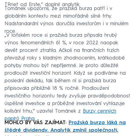
TRnet od Erste,“ doplnil analytik.
Tománek upozornil, že pražská burza patří i v
globálním kontextu mezi mimořádně silné trhy.
Nadstandardní výnos doručila investorům i v minulém
roce.
„V loňském roce si pražská burza připsala hrubý
výnos fenomenálních 61 %, v roce 2022 naopak
devět procent ztratila. Ačkoli na finančních trzích
převažují roky s kladným zhodnocením, krátkodobé
pohyby mohou být nepříjemné. Je proto důležité
prodloužit investiční horizont. Když se podíváme na
poslední dekádu, tak během ní si pražská burza
připisovala přibližně 18 % ročně. Prodloužení
investičního horizontu tedy zvyšuje pravděpodobnost
úspěšné investice a průběžné investování vyhlazuje
kolísání trhu,“ uzavřel Tománek z
Burzy cenných
papírů Praha.
MOHLO BY VÁS ZAJÍMAT:
Pražská burza láká na
štědré dividendy. Analytik zmínil společnosti,