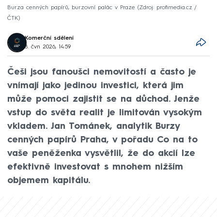
Burza cenných papírů, burzovní palác v Praze
Zdroj: profimedia.cz /
ČTK
Komerční sdělení
8. čvn 2026, 14:59
Češi jsou fanoušci nemovitostí a často je
vnímají jako jedinou investici, která jim
může pomoci zajistit se na důchod. Jenže
vstup do světa realit je limitován vysokým
vkladem. Jan Tománek, analytik Burzy
cenných papírů Praha, v pořadu Co na to
vaše peněženka vysvětlil, že do akcií lze
efektivně investovat s mnohem nižším
objemem kapitálu.