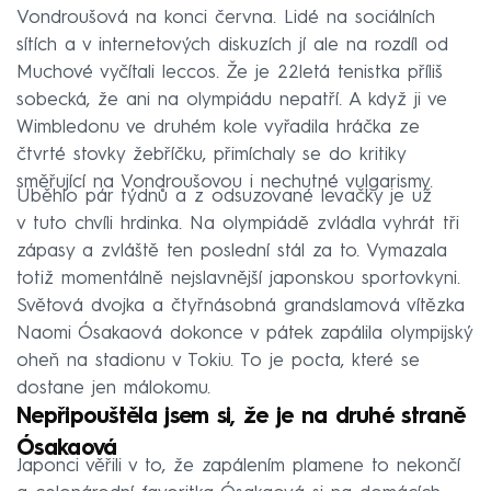
Vondroušová na konci června. Lidé na sociálních
sítích a v internetových diskuzích jí ale na rozdíl od
Muchové vyčítali leccos. Že je 22letá tenistka příliš
sobecká, že ani na olympiádu nepatří. A když ji ve
Wimbledonu ve druhém kole vyřadila hráčka ze
čtvrté stovky žebříčku, přimíchaly se do kritiky
směřující na Vondroušovou i nechutné vulgarismy.
Uběhlo pár týdnů a z odsuzované levačky je už
v tuto chvíli hrdinka. Na olympiádě zvládla vyhrát tři
zápasy a zvláště ten poslední stál za to. Vymazala
totiž momentálně nejslavnější japonskou sportovkyni.
Světová dvojka a čtyřnásobná grandslamová vítězka
Naomi Ósakaová dokonce v pátek zapálila olympijský
oheň na stadionu v Tokiu. To je pocta, které se
dostane jen málokomu.
Nepřipouštěla jsem si, že je na druhé straně
Ósakaová
Japonci věřili v to, že zapálením plamene to nekončí