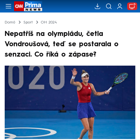
Domů
Sport
OH 2024
Nepatříš na olympiádu, četla
Vondroušová, teď se postarala o
senzaci. Co říká o zápase?