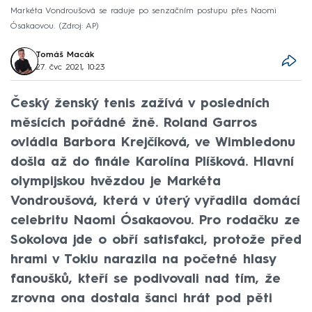
Markéta Vondroušová se raduje po senzačním postupu přes Naomi
Ósakaovou.
Zdroj: AP
Tomáš Macák
27. čvc 2021, 10:23
Český ženský tenis zažívá v posledních
měsících pořádné žně. Roland Garros
ovládla Barbora Krejčíková, ve Wimbledonu
došla až do finále Karolína Plíšková. Hlavní
olympijskou hvězdou je Markéta
Vondroušová, která v úterý vyřadila domácí
celebritu Naomi Ósakaovou. Pro rodačku ze
Sokolova jde o obří satisfakci, protože před
hrami v Tokiu narazila na početné hlasy
fanoušků, kteří se podivovali nad tím, že
zrovna ona dostala šanci hrát pod pěti