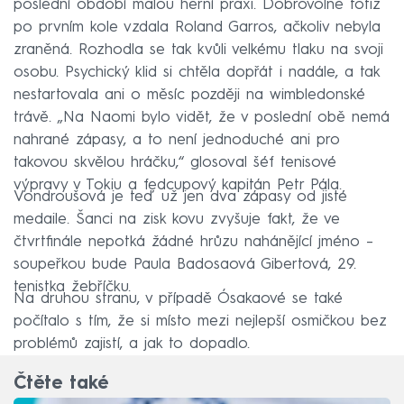
poslední období malou herní praxi. Dobrovolně totiž
po prvním kole vzdala Roland Garros, ačkoliv nebyla
zraněná. Rozhodla se tak kvůli velkému tlaku na svoji
osobu. Psychický klid si chtěla dopřát i nadále, a tak
nestartovala ani o měsíc později na wimbledonské
trávě. „Na Naomi bylo vidět, že v poslední obě nemá
nahrané zápasy, a to není jednoduché ani pro
takovou skvělou hráčku,“ glosoval šéf tenisové
výpravy v Tokiu a fedcupový kapitán Petr Pála.
Vondroušová je teď už jen dva zápasy od jisté
medaile. Šanci na zisk kovu zvyšuje fakt, že ve
čtvrtfinále nepotká žádné hrůzu nahánějící jméno –
soupeřkou bude Paula Badosaová Gibertová, 29.
tenistka žebříčku.
Na druhou stranu, v případě Ósakaové se také
počítalo s tím, že si místo mezi nejlepší osmičkou bez
problémů zajistí, a jak to dopadlo.
Čtěte také