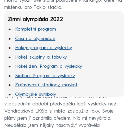
mohla využít své starší postavení v rankingu, které na
místenku pro Tokio stačilo.
Zimní olympiáda 2022
Kompletní program
Češi na olympiádě
Hokej: program a výsledky
Hokej: skupiny a tabulky
Hokej žen: Program a výsledky
Biatlon: Program a výsledky
Zajímavosti, stadiony, maskot
Olympijské symboly
Ze hry venku tak byla Karolína Muchová, která
MS hokej 2022
v posledním období předváděla lepší výsledky než
Vondroušová. „Kája si místo zasloužila taky. Svoje
plány jsem jí oznámila předem. Nic mi nevyčítala.
Neudělala jsem nějaký naschvál,“ vyprávěla