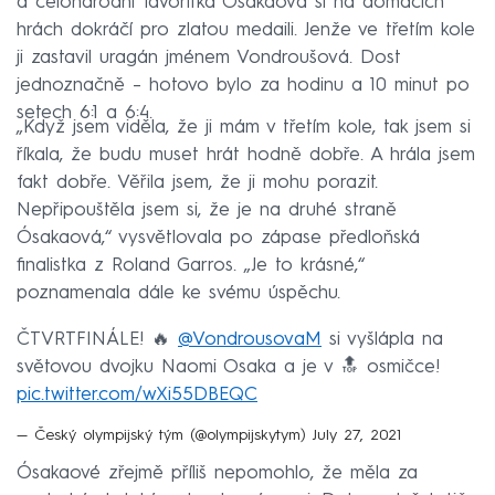
a celonárodní favoritka Ósakaová si na domácích
hrách dokráčí pro zlatou medaili. Jenže ve třetím kole
ji zastavil uragán jménem Vondroušová. Dost
jednoznačně – hotovo bylo za hodinu a 10 minut po
setech 6:1 a 6:4.
„Když jsem viděla, že ji mám v třetím kole, tak jsem si
říkala, že budu muset hrát hodně dobře. A hrála jsem
fakt dobře. Věřila jsem, že ji mohu porazit.
Nepřipouštěla jsem si, že je na druhé straně
Ósakaová,“ vysvětlovala po zápase předloňská
finalistka z Roland Garros. „Je to krásné,“
poznamenala dále ke svému úspěchu.
ČTVRTFINÁLE! 🔥
@VondrousovaM
si vyšlápla na
světovou dvojku Naomi Osaka a je v 🔝 osmičce!
pic.twitter.com/wXi55DBEQC
— Český olympijský tým (@olympijskytym)
July 27, 2021
Ósakaové zřejmě příliš nepomohlo, že měla za