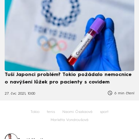
Tuší Japonci problém? Tokio požádalo nemocnice
o navýšení lůžek pro pacienty s covidem
6 min čtení
27. čvc 2021, 10:00
Tokio
tenis
Naomi Ósakaová
sport
Markéta Vondroušová