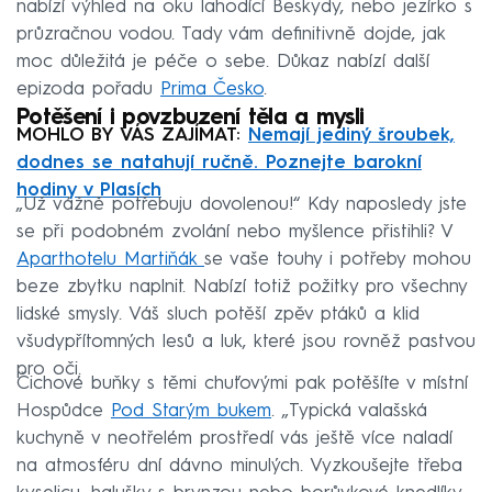
nabízí výhled na oku lahodící Beskydy, nebo jezírko s
průzračnou vodou. Tady vám definitivně dojde, jak
moc důležitá je péče o sebe. Důkaz nabízí další
epizoda pořadu
Prima Česko
.
Potěšení i povzbuzení těla a mysli
MOHLO BY VÁS ZAJÍMAT:
Nemají jediný šroubek,
dodnes se natahují ručně. Poznejte barokní
hodiny v Plasích
„Už vážně potřebuju dovolenou!“ Kdy naposledy jste
se při podobném zvolání nebo myšlence přistihli? V
Aparthotelu Martiňák
se vaše touhy i potřeby mohou
beze zbytku naplnit. Nabízí totiž požitky pro všechny
lidské smysly. Váš sluch potěší zpěv ptáků a klid
všudypřítomných lesů a luk, které jsou rovněž pastvou
pro oči.
Čichové buňky s těmi chuťovými pak potěšíte v místní
Hospůdce
Pod Starým bukem
. „Typická valašská
kuchyně v neotřelém prostředí vás ještě více naladí
na atmosféru dní dávno minulých. Vyzkoušejte třeba