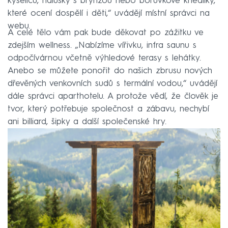
kyselicu, halušky s brynzou nebo borůvkové knedlíky,
které ocení dospělí i děti,“ uvádějí místní správci na
webu.
A celé tělo vám pak bude děkovat po zážitku ve
zdejším wellness. „Nabízíme vířivku, infra saunu s
odpočívárnou včetně výhledové terasy s lehátky.
Anebo se můžete ponořit do našich zbrusu nových
dřevěných venkovních sudů s termální vodou,“ uvádějí
dále správci aparthotelu. A protože vědí, že člověk je
tvor, který potřebuje společnost a zábavu, nechybí
ani billiard, šipky a další společenské hry.