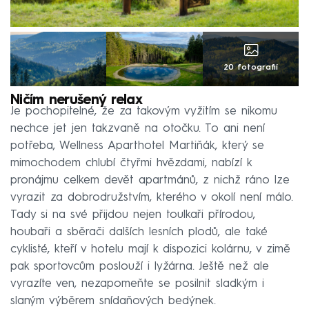
20 fotografií
Ničím nerušený relax
Je pochopitelné, že za takovým vyžitím se nikomu
nechce jet jen takzvaně na otočku. To ani není
potřeba, Wellness Aparthotel Martiňák, který se
mimochodem chlubí čtyřmi hvězdami, nabízí k
pronájmu celkem devět apartmánů, z nichž ráno lze
vyrazit za dobrodružstvím, kterého v okolí není málo.
Tady si na své přijdou nejen toulkaři přírodou,
houbaři a sběrači dalších lesních plodů, ale také
cyklisté, kteří v hotelu mají k dispozici kolárnu, v zimě
pak sportovcům poslouží i lyžárna. Ještě než ale
vyrazíte ven, nezapomeňte se posilnit sladkým i
slaným výběrem snídaňových bedýnek.