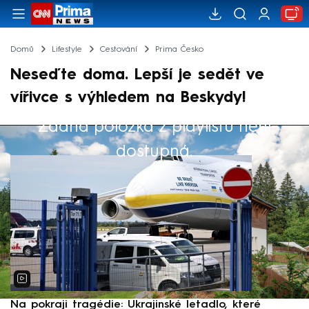
Domů
Lifestyle
Cestování
Prima Česko
Neseďte doma. Lepší je sedět ve
vířivce s výhledem na Beskydy!
Žádná položka z playlistu není
Výběr redakce
dostupná.
Na pokraji tragédie: Ukrajinské letadlo, které
P