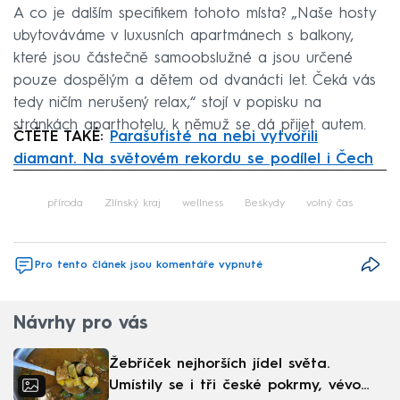
A co je dalším specifikem tohoto místa? „Naše hosty
ubytováváme v luxusních apartmánech s balkony,
které jsou částečně samoobslužné a jsou určené
pouze dospělým a dětem od dvanácti let. Čeká vás
tedy ničím nerušený relax,“ stojí v popisku na
stránkách aparthotelu, k němuž se dá přijet autem.
ČTĚTE TAKÉ:
Parašutisté na nebi vytvořili
diamant. Na světovém rekordu se podílel i Čech
Failed to fetch
příroda
Zlínský kraj
wellness
Beskydy
volný čas
Pro tento článek jsou komentáře vypnuté
Návrhy pro vás
Žebříček nejhorších jídel světa.
Umístily se i tři české pokrmy, vévodí