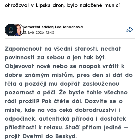
ohrožoval v Lipsku dron, bylo naložené municí
e
Komerční sdělení
,
Lea Janochová
13. kvě 2026, 12:45
Zapomenout na všední starosti, nechat
povinnosti za sebou a jen tak být.
Objevovat nové nebo se naopak vrátit k
dobře známým místům, přes den si dát do
těla a později mu dopřát zaslouženou
pozornost a péči. Že byste tohle všechno
rádi prožili? Pak čtěte dál. Dozvíte se o
místě, kde na vás čeká dobrodružství i
odpočinek, autentická příroda i dostatek
příležitostí k relaxu. Stačí přitom jediné —
projít Dveřmi do Beskyd.