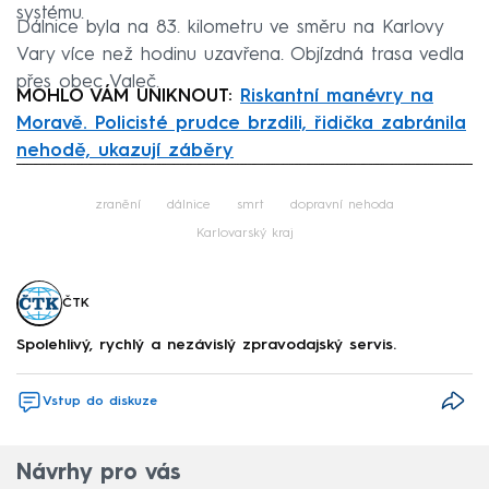
systému.
Dálnice byla na 83. kilometru ve směru na Karlovy
Vary více než hodinu uzavřena. Objízdná trasa vedla
přes obec Valeč.
MOHLO VÁM UNIKNOUT:
Riskantní manévry na
Moravě. Policisté prudce brzdili, řidička zabránila
nehodě, ukazují záběry
Failed to fetch
zranění
dálnice
smrt
dopravní nehoda
Karlovarský kraj
ČTK
Spolehlivý, rychlý a nezávislý zpravodajský servis.
Vstup do diskuze
Návrhy pro vás