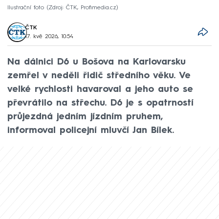
Ilustrační foto
Zdroj: ČTK, Profimedia.cz
ČTK
17. kvě 2026, 10:54
Na dálnici D6 u Bošova na Karlovarsku
zemřel v neděli řidič středního věku. Ve
velké rychlosti havaroval a jeho auto se
převrátilo na střechu. D6 je s opatrností
průjezdná jedním jízdním pruhem,
informoval policejní mluvčí Jan Bílek.