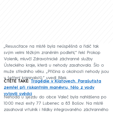
„Resuscitace na místě byla neúspěšná a řidič tak
svým velmi těžkým zraněním podlehl,“ řekl Prokop
Voleník, mluvčí Zdravotnické záchranné služby
Ústeckého kraje, která u nehody zasahovala. Šlo o
muže středního věku. „Příčina a okolnosti nehody jsou
v šetření kriminalistů,“ uvedl Bílek.
ČTĚTE TAKÉ:
Tragédie v Klatovech. Parašutista
zemřel při riskantním manévru, tělo z vody
vylovili svědci
Nehoda u sjezdu do obce Valeč byla nahlášena po
10:00 mezi exity 77 Lubenec a 83 Bošov. Na místě
zasahoval vrtulník i hlídky integrovaného záchranného