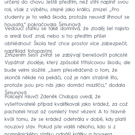
určený do chovu. Ještě předtím, než stihl naplnit svou
roli, však z výběhu, stejně jako králíci, zmizel. „Pro
studenty je to velká škoda, protože neuvidí líhnout se
housata,“ pokračovala Šimunová.
Vedoucí statku se také domnívá, že zloděj šel najisto
a areál buď znal, nebo si ho předtím přišel
obhlédnout. Škola teď chce prostor více zabezpečit,
například fotopastmi.
Zmizením šesti zvířat se zabývají benešovští policisté.
Vypátrat zloděje, který způsobil třítisícovou škodu, ale
bude velmi složité. „Jsem přesvědčená o tom, že
skončili někde na pekáči, což je nám strašně líto,
protože jsou pro nás jako domácí mazlíčci,“ dodala
Šimunová.
Policejní mluvčí Zdeněk Chalupa uvedl, že
vyšetřovatelé případ kvalifikovali jako krádež, za což
pachateli hrozí až osmiletý trest vězení. A to hlavně
kvůli tomu, že se krádež odehrála v době, kdy platil
nouzový stav. Pokud jste viděli někoho, kdo si z
pomněnického statku odnáší králíky a housera,