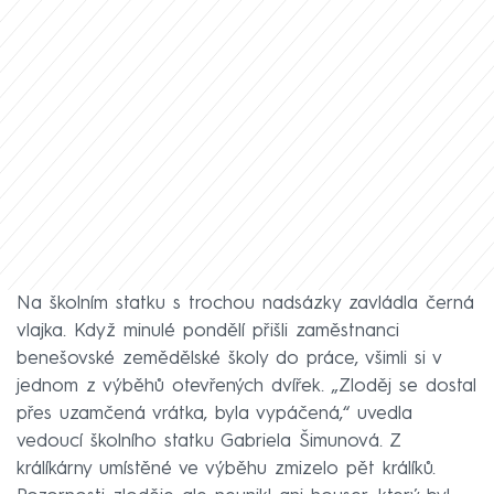
Na školním statku s trochou nadsázky zavládla černá
vlajka. Když minulé pondělí přišli zaměstnanci
benešovské zemědělské školy do práce, všimli si v
jednom z výběhů otevřených dvířek. „Zloděj se dostal
přes uzamčená vrátka, byla vypáčená,“ uvedla
vedoucí školního statku Gabriela Šimunová. Z
králíkárny umístěné ve výběhu zmizelo pět králíků.