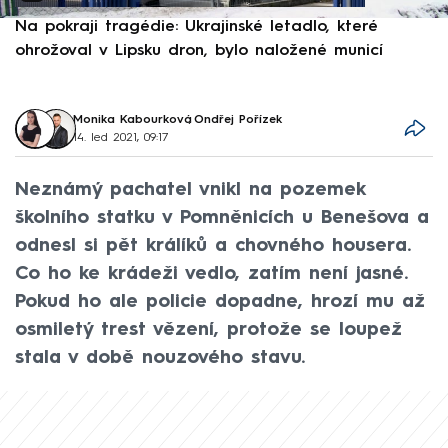
Na pokraji tragédie: Ukrajinské letadlo, které
P
ohrožoval v Lipsku dron, bylo naložené municí
e
Monika Kabourková
,
Ondřej Pořízek
14. led 2021, 09:17
Neznámý pachatel vnikl na pozemek
školního statku v Pomněnicích u Benešova a
odnesl si pět králíků a chovného housera.
Co ho ke krádeži vedlo, zatím není jasné.
Pokud ho ale policie dopadne, hrozí mu až
osmiletý trest vězení, protože se loupež
stala v době nouzového stavu.