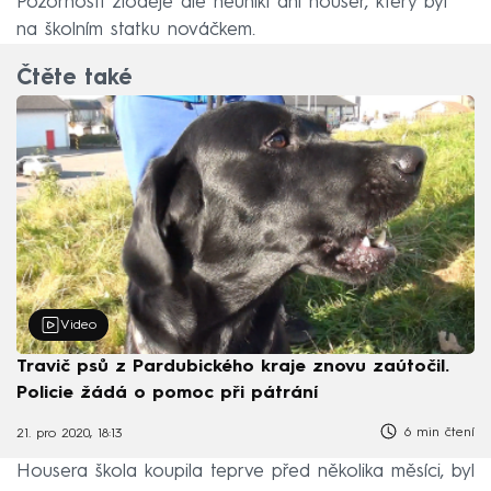
Pozornosti zloděje ale neunikl ani houser, který byl
na školním statku nováčkem.
Čtěte také
Video
Travič psů z Pardubického kraje znovu zaútočil.
Policie žádá o pomoc při pátrání
6 min čtení
21. pro 2020, 18:13
Housera škola koupila teprve před několika měsíci, byl