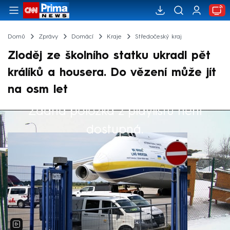
Domů
Zprávy
Domácí
Kraje
Středočeský kraj
Zloděj ze školního statku ukradl pět
králíků a housera. Do vězení může jít
na osm let
Žádná položka z playlistu není
Výběr redakce
dostupná.