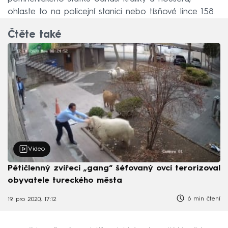
ohlaste to na policejní stanici nebo tísňové lince 158.
Čtěte také
Video
Pětičlenný zvířecí „gang“ šéfovaný ovcí terorizoval
obyvatele tureckého města
6 min čtení
19. pro 2020, 17:12