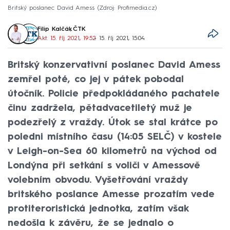
Britský poslanec David Amess
Zdroj: Profimedia.cz
Filip Kalčák
,
ČTK
Akt. 15. říj 2021, 19:52
• 15. říj 2021, 15:04
Britský konzervativní poslanec David Amess
zemřel poté, co jej v pátek pobodal
útočník. Policie předpokládaného pachatele
činu zadržela, pětadvacetiletý muž je
podezřelý z vraždy. Útok se stal krátce po
poledni místního času (14:05 SELČ) v kostele
v Leigh-on-Sea 60 kilometrů na východ od
Londýna při setkání s voliči v Amessově
volebním obvodu. Vyšetřování vraždy
britského poslance Amesse prozatím vede
protiteroristická jednotka, zatím však
nedošla k závěru, že se jednalo o