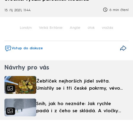
6 min čtení
15. říj 2021, 11:44
Londýn
Velká Británie
Anglie
útok
vražda
Vstup do diskuze
Návrhy pro vás
Žebříček nejhorších jídel světa.
Umístily se i tři české pokrmy, vévodí
skandinávská kuchyně
Sníh, jak ho neznáte: Jak rychle
padá i z čeho se skládá. A vločky
nejsou bílé