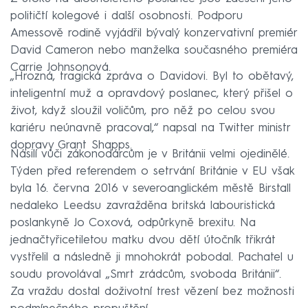
političtí kolegové i další osobnosti. Podporu
Amessově rodině vyjádřil bývalý konzervativní premiér
David Cameron nebo manželka současného premiéra
Carrie Johnsonová.
„Hrozná, tragická zpráva o Davidovi. Byl to obětavý,
inteligentní muž a opravdový poslanec, který přišel o
život, když sloužil voličům, pro něž po celou svou
kariéru neúnavně pracoval,“ napsal na Twitter ministr
dopravy Grant Shapps.
Násilí vůči zákonodárcům je v Británii velmi ojedinělé.
Týden před referendem o setrvání Británie v EU však
byla 16. června 2016 v severoanglickém městě Birstall
nedaleko Leedsu zavražděna britská labouristická
poslankyně Jo Coxová, odpůrkyně brexitu. Na
jednačtyřicetiletou matku dvou dětí útočník třikrát
vystřelil a následně ji mnohokrát pobodal. Pachatel u
soudu provolával „Smrt zrádcům, svoboda Británii“.
Za vraždu dostal doživotní trest vězení bez možnosti