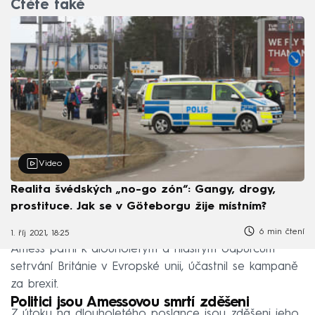
Čtěte také
Video
Realita švédských „no-go zón“: Gangy, drogy,
prostituce. Jak se v Göteborgu žije místním?
6 min čtení
1. říj 2021, 18:25
Amess patřil k dlouholetým a hlasitým odpůrcům
setrvání Británie v Evropské unii, účastnil se kampaně
za brexit.
Politici jsou Amessovou smrtí zděšeni
Z útoku na dlouholetého poslance jsou zděšeni jeho