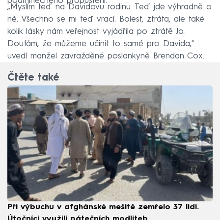
podmínečného propuštění.
„Myslím teď na Davidovu rodinu. Teď jde výhradně o
ně. Všechno se mi teď vrací. Bolest, ztráta, ale také
kolik lásky nám veřejnost vyjádřila po ztrátě Jo.
Doufám, že můžeme učinit to samé pro Davida,"
uvedl manžel zavražděné poslankyně Brendan Cox.
Čtěte také
Při výbuchu v afghánské mešitě zemřelo 37 lidí.
Útočníci využili pátečních modliteb