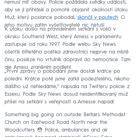
nemusí mít obavy. Policie požádala svědky události,
aby se jí přihlásili a pomohli objasnit okolnosti útoku.
Muž, který poslance pobodal,
skončil v poutech
. O
jeho motivu zatím vyšetřovatelé nic netuší.
K útoku došlo na pravidelném setkání s voliči v
okrsku Southend West, který Amess v parlamentu
zastupuje od roku 1997. Podle webu Sky News
ošetřili 69letého politika zdravotníci nejprve na místě
činu, posléze ho vrtulník dopravil do nemocnice. Tam
ale Amess zraněním podlehl.
„První zprávy o pobodání jsme dostali krátce po
poledni. Krátce poté jsme zatkli podezřelého, nikoho
dalšího už nehledáme,“ napsala na Twitteru policie z
Essexu. Podle Sky News dosud neidentifikovaný muž
přišel na setkání s veřejností a Amesse napadl.
Something big going on outside Belfairs Methodist
Church on Eastwood Road North near the
Woodcutters 😳 Police, ambulances and air