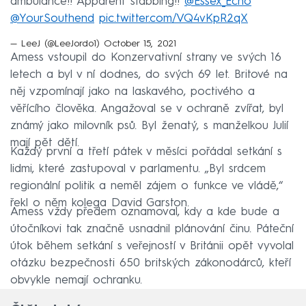
ambulance!! Apparent stabbing!!
@Essex_Echo
@YourSouthend
pic.twitter.com/VQ4vKpR2qX
— LeeJ (@LeeJordo1)
October 15, 2021
Amess vstoupil do Konzervativní strany ve svých 16
letech a byl v ní dodnes, do svých 69 let. Britové na
něj vzpomínají jako na laskavého, poctivého a
věřícího člověka. Angažoval se v ochraně zvířat, byl
známý jako milovník psů. Byl ženatý, s manželkou Julií
mají pět dětí.
Každý první a třetí pátek v měsíci pořádal setkání s
lidmi, které zastupoval v parlamentu. „Byl srdcem
regionální politik a neměl zájem o funkce ve vládě,“
řekl o něm kolega David Garston.
Amess vždy předem oznamoval, kdy a kde bude a
útočníkovi tak značně usnadnil plánování činu. Páteční
útok během setkání s veřejností v Británii opět vyvolal
otázku bezpečnosti 650 britských zákonodárců, kteří
obvykle nemají ochranku.