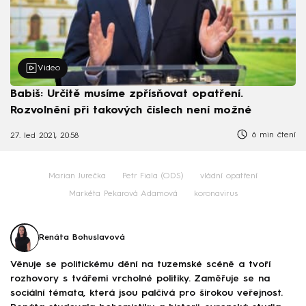
Video
Babiš: Určitě musíme zpřísňovat opatření.
Rozvolnění při takových číslech není možné
6 min čtení
27. led 2021, 20:58
Marian Jurečka
Petr Fiala (ODS)
vládní opatření
Markéta Pekarová Adamová
koronavirus
Renáta Bohuslavová
Věnuje se politickému dění na tuzemské scéně a tvoří
rozhovory s tvářemi vrcholné politiky. Zaměřuje se na
sociální témata, která jsou palčivá pro širokou veřejnost.