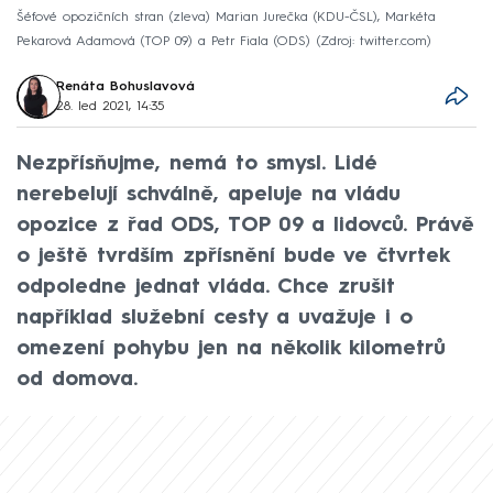
Šéfové opozičních stran (zleva) Marian Jurečka (KDU-ČSL), Markéta
Pekarová Adamová (TOP 09) a Petr Fiala (ODS)
Zdroj: twitter.com
Renáta Bohuslavová
28. led 2021, 14:35
Nezpřísňujme, nemá to smysl. Lidé
nerebelují schválně, apeluje na vládu
opozice z řad ODS, TOP 09 a lidovců. Právě
o ještě tvrdším zpřísnění bude ve čtvrtek
odpoledne jednat vláda. Chce zrušit
například služební cesty a uvažuje i o
omezení pohybu jen na několik kilometrů
od domova.