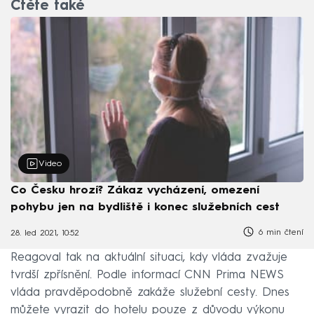
Čtěte také
Video
Co Česku hrozí? Zákaz vycházení, omezení
pohybu jen na bydliště i konec služebních cest
6 min čtení
28. led 2021, 10:52
Reagoval tak na aktuální situaci, kdy vláda zvažuje
tvrdší zpřísnění. Podle informací CNN Prima NEWS
vláda pravděpodobně zakáže služební cesty. Dnes
můžete vyrazit do hotelu pouze z důvodu výkonu