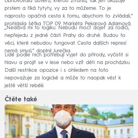
obnovovala důvěru, kterou ztratila, tak jen ukazuje
prstem a říká tytyty, vy za to můžeme. To je
naprosto opačná cesta k tomu, abychom to zvládali,“
prohlásila šéfka TOP 09 Markéta Pekarová Adamová.
„Nedává mi to logiku. Nebudu moct dojet za rodiči,
nepřejedu z jedné části Prahy do druhé. Budou to
věci, které nebudou fungovat. Cesta dalších represí
nemá smysl,“ doplnil Jurečka.
Lidé podle nich potřebují vyjet do přírody, vyčistit si
hlavu a projít se v lese nebo vzít děti na procházku.
Další restrikce opozice i s ohledem na toto
nepovažuje za logické a může to naopak vést k
ještě větší rebélii.
Čtěte také