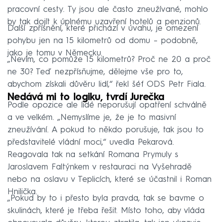
pracovní cesty. Ty jsou ale často zneužívané, mohlo
by tak dojít k úplnému uzavření hotelů a penzionů.
Další zpřísnění, které přichází v úvahu, je omezení
pohybu jen na 15 kilometrů od domu –⁠ podobně,
jako je tomu v Německu.
„Nevím, co pomůže 15 kilometrů? Proč ne 20 a proč
ne 30? Teď nezpřísňujme, dělejme vše pro to,
abychom získali důvěru lidí,“ řekl šéf ODS Petr Fiala.
Nedává mi to logiku, tvrdí Jurečka
Podle opozice ale lidé neporušují opatření schválně
a ve velkém. „Nemyslíme je, že je to masivní
zneužívání. A pokud to někdo porušuje, tak jsou to
představitelé vládní moci,“ uvedla Pekarová.
Reagovala tak na setkání Romana Prymuly s
Jaroslavem Faltýnkem v restauraci na Vyšehradě
nebo na oslavu v Teplicích, které se účastnil i Roman
Hnilička.
„Pokud by to i přesto byla pravda, tak se bavme o
skulinách, které je třeba řešit. Místo toho, aby vláda