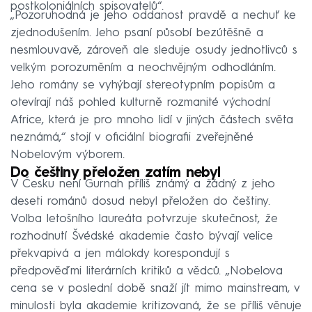
postkoloniálních spisovatelů“.
„Pozoruhodná je jeho oddanost pravdě a nechuť ke
zjednodušením. Jeho psaní působí bezútěšně a
nesmlouvavě, zároveň ale sleduje osudy jednotlivců s
velkým porozuměním a neochvějným odhodláním.
Jeho romány se vyhýbají stereotypním popisům a
otevírají náš pohled kulturně rozmanité východní
Africe, která je pro mnoho lidí v jiných částech světa
neznámá,“ stojí v oficiální biografii zveřejněné
Nobelovým výborem.
Do češtiny přeložen zatím nebyl
V Česku není Gurnah příliš známý a žádný z jeho
deseti románů dosud nebyl přeložen do češtiny.
Volba letošního laureáta potvrzuje skutečnost, že
rozhodnutí Švédské akademie často bývají velice
překvapivá a jen málokdy korespondují s
předpověďmi literárních kritiků a vědců. „Nobelova
cena se v poslední době snaží jít mimo mainstream, v
minulosti byla akademie kritizovaná, že se příliš věnuje