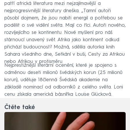
patří africká literatura mezi nejzajímavější a
nejprogresivnější literatury dneška. „Tamní autoři
působí dojmem, že jsou nabiti energií a potřebou se
podělit o své vidění světa. Mají co říci. Autoři nového,
rozvíjejícího se kontinentu. Nové myšlení pro náš
stárnoucí unavený svět. Afrika jako kontinent odkud
přichází budoucnost? Možná, sdělila autorka knih
Sahara všedního dne, Setkání v buši, Cesty za Afrikou
nebo Afrikou v protisměru.
Nejprestižnější literární ocenění, které je spojeno s
odměnou deseti milionů švédských korun (25 milionů
korun), uděluje 18členná Švédská akademie na
základě nominací od odborníků z celého světa. Loni
cenu získala americká básnířka Louise Glücková.
Čtěte také