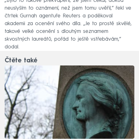
„Bylo to takové překvapení, že jsem čekal, dokud
neuslyším to oznámení, než jsem tomu uvěřil,“ řekl ve
čtrtek Gurnah agentuře Reuters a poděkoval
akademii za ocenění svého díla. „Je to prostě skvělé,
takové velké ocenění s dlouhým seznamem
skvostných laureátů, pořád to ještě vstřebávám,“
dodal.
Čtěte také