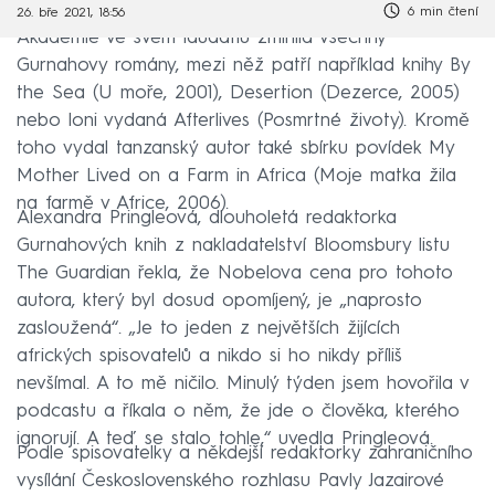
6 min čtení
26. bře 2021, 18:56
Akademie ve svém laudatiu zmínila všechny
Gurnahovy romány, mezi něž patří například knihy By
the Sea (U moře, 2001), Desertion (Dezerce, 2005)
nebo loni vydaná Afterlives (Posmrtné životy). Kromě
toho vydal tanzanský autor také sbírku povídek My
Mother Lived on a Farm in Africa (Moje matka žila
na farmě v Africe, 2006).
Alexandra Pringleová, dlouholetá redaktorka
Gurnahových knih z nakladatelství Bloomsbury listu
The Guardian řekla, že Nobelova cena pro tohoto
autora, který byl dosud opomíjený, je „naprosto
zasloužená“. „Je to jeden z největších žijících
afrických spisovatelů a nikdo si ho nikdy příliš
nevšímal. A to mě ničilo. Minulý týden jsem hovořila v
podcastu a říkala o něm, že jde o člověka, kterého
ignorují. A teď se stalo tohle,“ uvedla Pringleová.
Podle spisovatelky a někdejší redaktorky zahraničního
vysílání Československého rozhlasu Pavly Jazairové