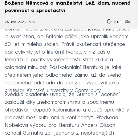
Božena Němcová o manželství: Lež, klam, nucená
povinnost a sprosťáctví
6 min čtení
24. led 2021, 16:33
Gurnah, rodák z ostrova Zanzibar, jehož mateřštinou
je svahilština, do Británie přišel jako uprchlík koncem
60. let minulého století. Právě zkušenosti utečence
pak ovlivnily jeho literární tvorbu, v níž často
tematizuje pocity vykořeněnosti, střet kultur a
koloniální minulost. Postkoloniální literatura je také
předmětem jeho odborného zájmu, až do svého
nedávného odchodu do penze ji vyučoval jako
profesor Kentské univerzity v Canterbury.
Švédská akademie uvedla, že Gurnah si ocenění
zasloužil díky „nekompromisnímu a soucitnému
ohledávání dopadů kolonialismu a osudů uprchlíků v
propasti mezi kulturami a kontinenty“. Předseda
Nobelova výboru pro literaturu Anders Olsson
označil Gurnaha za „jednoho z nejpřednějších