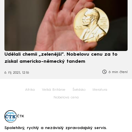
Udělali chemii „zelenější“. Nobelovu cenu za to
získal americko-německý tandem
6 min čtení
6. říj 2021, 12:16
Afrika
Velká Británie
Švédsko
literatura
Nobelova cena
ČTK
Spolehlivý, rychlý a nezávislý zpravodajský servis.