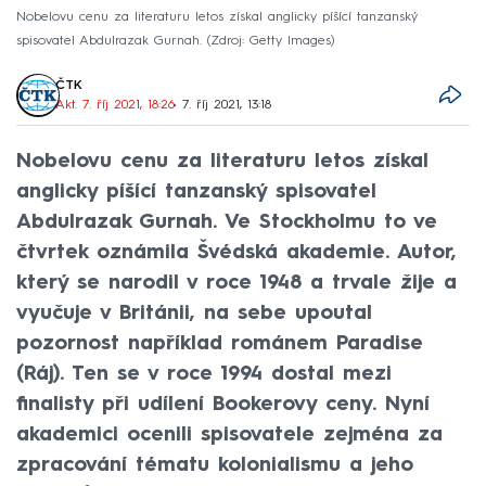
Nobelovu cenu za literaturu letos získal anglicky píšící tanzanský
spisovatel Abdulrazak Gurnah.
Zdroj: Getty Images
ČTK
Akt. 7. říj 2021, 18:26
• 7. říj 2021, 13:18
Nobelovu cenu za literaturu letos získal
anglicky píšící tanzanský spisovatel
Abdulrazak Gurnah. Ve Stockholmu to ve
čtvrtek oznámila Švédská akademie. Autor,
který se narodil v roce 1948 a trvale žije a
vyučuje v Británii, na sebe upoutal
pozornost například románem Paradise
(Ráj). Ten se v roce 1994 dostal mezi
finalisty při udílení Bookerovy ceny. Nyní
akademici ocenili spisovatele zejména za
zpracování tématu kolonialismu a jeho