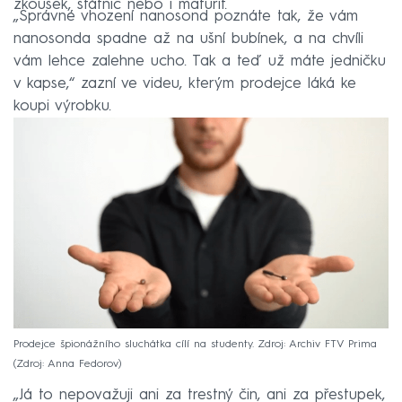
zkoušek, státnic nebo i maturit.
„Správné vhození nanosond poznáte tak, že vám
nanosonda spadne až na ušní bubínek, a na chvíli
vám lehce zalehne ucho. Tak a teď už máte jedničku
v kapse,“ zazní ve videu, kterým prodejce láká ke
koupi výrobku.
Prodejce špionážního sluchátka cílí na studenty. Zdroj: Archiv FTV Prima
Zdroj: Anna Fedorov
„Já to nepovažuji ani za trestný čin, ani za přestupek,