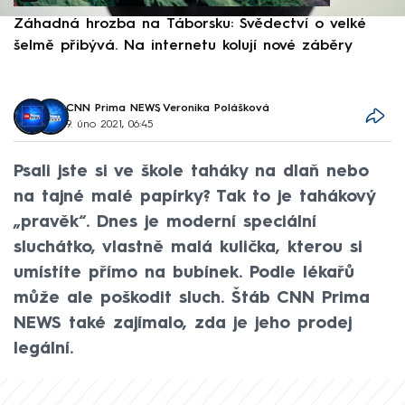
Záhadná hrozba na Táborsku: Svědectví o velké
S
šelmě přibývá. Na internetu kolují nové záběry
d
CNN Prima NEWS
,
Veronika Polášková
9. úno 2021, 06:45
Psali jste si ve škole taháky na dlaň nebo
na tajné malé papírky? Tak to je tahákový
„pravěk“. Dnes je moderní speciální
sluchátko, vlastně malá kulička, kterou si
umístíte přímo na bubínek. Podle lékařů
může ale poškodit sluch. Štáb CNN Prima
NEWS také zajímalo, zda je jeho prodej
legální.