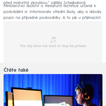
před maturitní zkouškou,“ sdělila Schejbalová.
Ministerstvo školství o miniaturní technice určené k
podvádění ví. Informovalo střední školy, aby si dávaly
pozor na případné podvodníky. A to jak u přijímacích
zkoušek, tak u maturit.
Čtěte také