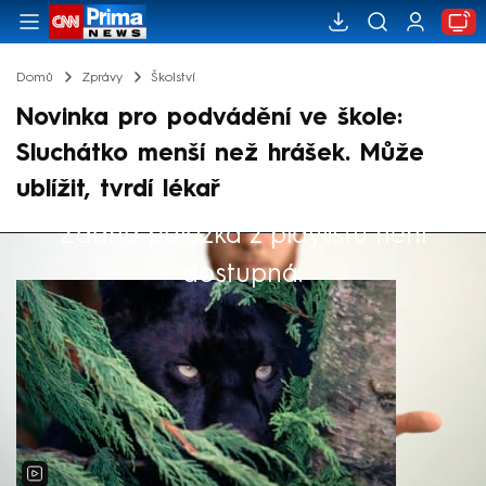
Domů
Zprávy
Školství
Novinka pro podvádění ve škole:
Sluchátko menší než hrášek. Může
ublížit, tvrdí lékař
Žádná položka z playlistu není
Výběr redakce
dostupná.