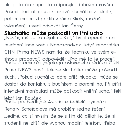
ale je to čin naprosto odporující dobrým mravům.
Pokud student použije taková sluchátka ve škole,
potom mu hrozí postih v rámci školy, možná i
vyloučení,“ uvedl advokát Jan Černý.
Sluchátko může poškodit vnitřní ucho
„Nevím, mě se to nějak netýká,“ tvrdil operátor na
telefonní lince webu Nanosondy.cz. Když reportérka
CNN Prima NEWS namítla, že techniku ve svém e-
shopu prodávají, odpověděl: „Pro mě to je práce“.
Podle otorhinolaryngologa osloveného redakcí CNN
Prima NEWS navíc takové sluchátko může poškodit
sluch. „Pokud sluchátko dáte příliš hluboko, může se
dostat do kontaktu s bubínkem a poranit ho. Při příliš
intenzivní manipulaci může poškodit vnitřní ucho,“ řekl
lékař Jan Bouček.
Podle předsedkyně Asociace ředitelů gymnázií
Renaty Schejbalové má problém jediné řešení.
„Jediné, co si myslím, že se s tím dá dělat, je, že si
studenti ne ztiší, ale vypnou mobilní telefony třeba