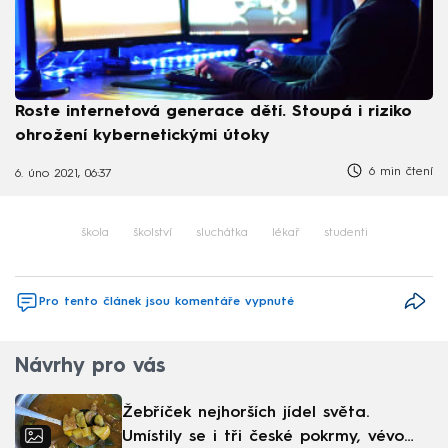
Roste internetová generace dětí. Stoupá i riziko
ohrožení kybernetickými útoky
6 min čtení
6. úno 2021, 06:37
škola
školství
sluchátka
lékař
studenti
Pro tento článek jsou komentáře vypnuté
Návrhy pro vás
Žebříček nejhorších jídel světa.
Umístily se i tři české pokrmy, vévodí