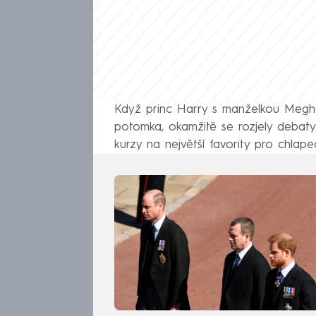
Když princ Harry s manželkou Megha
potomka, okamžitě se rozjely debaty
kurzy na největší favority pro chlape