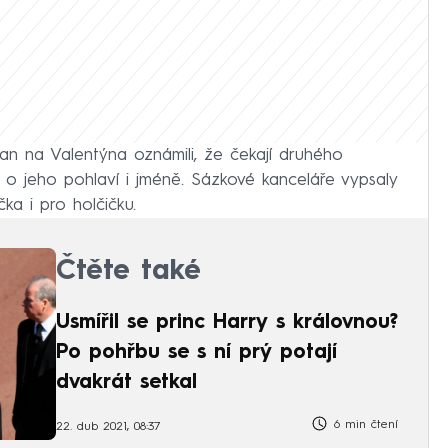
n na Valentýna oznámili, že čekají druhého
 o jeho pohlaví i jméně. Sázkové kanceláře vypsaly
čka i pro holčičku.
Čtěte také
Usmířil se princ Harry s královnou?
Po pohřbu se s ní prý potají
dvakrát setkal
6 min čtení
22. dub 2021, 08:37