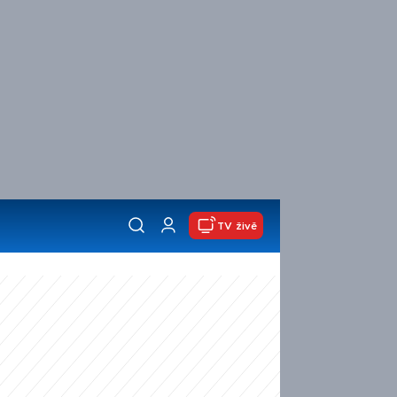
TV živě