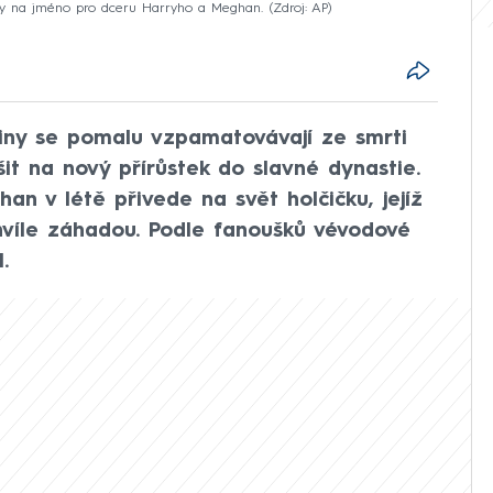
rzy na jméno pro dceru Harryho a Meghan.
Zdroj: AP
diny se pomalu vzpamatovávají ze smrti
ěšit na nový přírůstek do slavné dynastie.
n v létě přivede na svět holčičku, jejíž
víle záhadou. Podle fanoušků vévodové
.