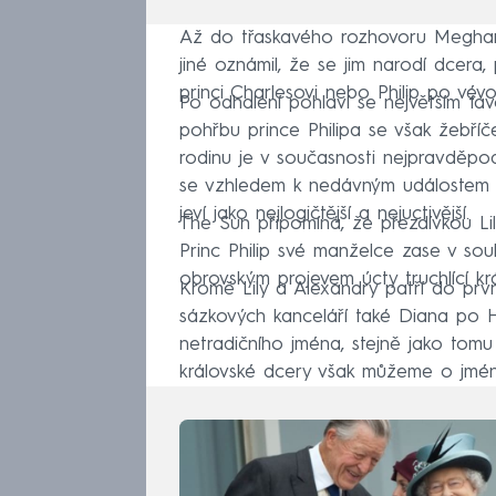
Až do třaskavého rozhovoru Meghan
jiné oznámil, že se jim narodí dcera, 
princi Charlesovi nebo Philip po vév
Po odhalení pohlaví se největším fav
pohřbu prince Philipa se však žebříč
rodinu je v současnosti nejpravděpod
se vzhledem k nedávným událostem mez
jeví jako nejlogičtější a nejuctivější.
The Sun připomíná, že přezdívkou Lily
Princ Philip své manželce zase v souk
obrovským projevem úcty truchlící kr
Kromě Lily a Alexandry patří do prv
sázkových kanceláří také Diana po H
netradičního jména, stejně jako tom
královské dcery však můžeme o jmén