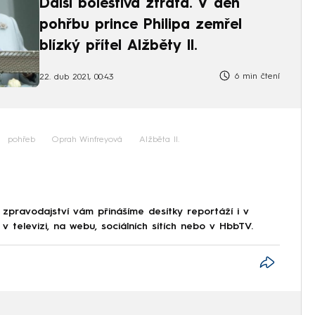
Další bolestivá ztráta. V den
pohřbu prince Philipa zemřel
blízký přítel Alžběty II.
6 min čtení
22. dub 2021, 00:43
pohřeb
Oprah Winfreyová
Alžběta II.
 zpravodajství vám přinášíme desítky reportáží i v
 televizi, na webu, sociálních sítích nebo v HbbTV.