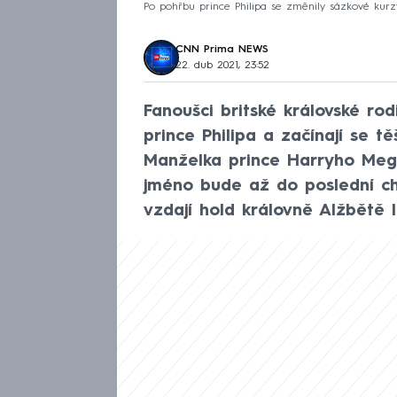
Po pohřbu prince Philipa se změnily sázkové ku
CNN Prima NEWS
22. dub 2021, 23:52
Fanoušci britské královské ro
prince Philipa a začínají se t
Manželka prince Harryho Megha
jméno bude až do poslední ch
vzdají hold královně Alžbětě II