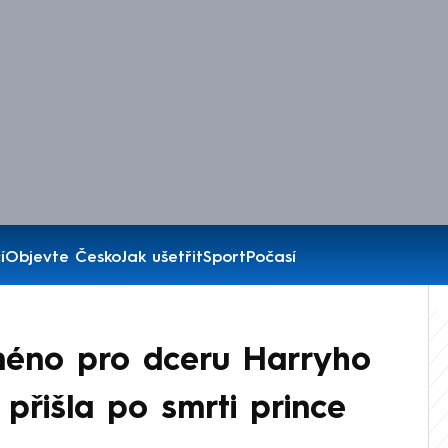
í
Objevte Česko
Jak ušetřit
Sport
Počasí
jméno pro dceru Harryho
řišla po smrti prince