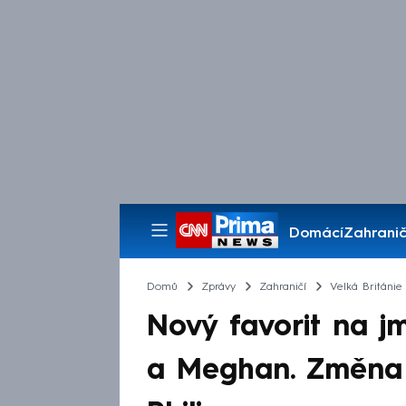
Domácí
Zahranič
Pořady
Domů
Zprávy
Zahraničí
Velká Británie
Nový favorit na 
a Meghan. Změna p