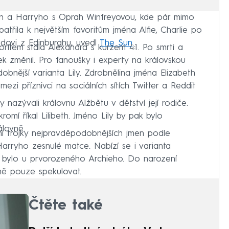
 a Harryho s Oprah Winfreyovou, kde pár mimo
patřila k největším favoritům jména Alfie, Charlie po
odovi z Edinburghu, uvedl
The Sun
.
oritem stala Alexandra s kurzem 4:1. Po smrti a
ek změnil. Pro fanoušky i experty na královskou
obnější varianta Lily. Zdrobnělina jména Elizabeth
i příznivci na sociálních sítích Twitter a Reddit
 nazývali královnu Alžbětu v dětství její rodiče.
romí říkal Lilibeth. Jméno Lily by pak bylo
álovně.
ní trojky nejpravděpodobnějších jmen podle
arryho zesnulé matce. Nabízí se i varianta
u bylo u prvorozeného Archieho. Do narození
ě pouze spekulovat.
Čtěte také