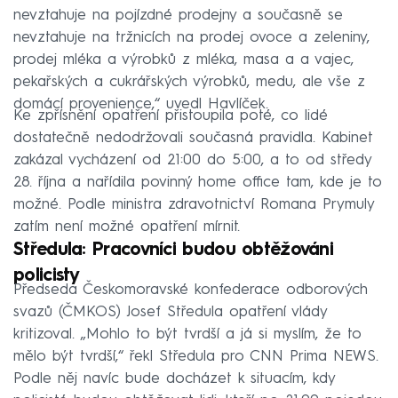
nevztahuje na pojízdné prodejny a současně se
nevztahuje na tržnicích na prodej ovoce a zeleniny,
prodej mléka a výrobků z mléka, masa a a vajec,
pekařských a cukrářských výrobků, medu, ale vše z
domácí provenience,“ uvedl Havlíček.
Ke zpřísnění opatření přistoupila poté, co lidé
dostatečně nedodržovali současná pravidla. Kabinet
zakázal vycházení od 21:00 do 5:00, a to od středy
28. října a nařídila povinný home office tam, kde je to
možné. Podle ministra zdravotnictví Romana Prymuly
zatím není možné opatření mírnit.
Středula: Pracovníci budou obtěžováni
policisty
Předseda Českomoravské konfederace odborových
svazů (ČMKOS) Josef Středula opatření vlády
kritizoval. „Mohlo to být tvrdší a já si myslím, že to
mělo být tvrdší,“ řekl Středula pro CNN Prima NEWS.
Podle něj navíc bude docházet k situacím, kdy