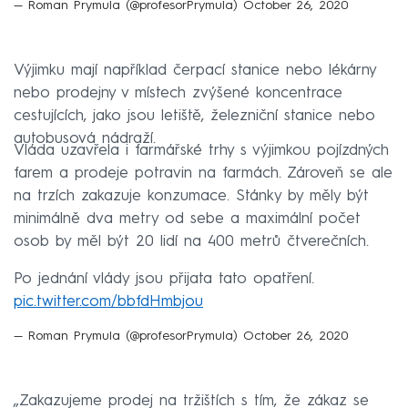
— Roman Prymula (@profesorPrymula)
October 26, 2020
Výjimku mají například čerpací stanice nebo lékárny
nebo prodejny v místech zvýšené koncentrace
cestujících, jako jsou letiště, železniční stanice nebo
autobusová nádraží.
Vláda uzavřela i farmářské trhy s výjimkou pojízdných
farem a prodeje potravin na farmách. Zároveň se ale
na trzích zakazuje konzumace. Stánky by měly být
minimálně dva metry od sebe a maximální počet
osob by měl být 20 lidí na 400 metrů čtverečních.
Po jednání vlády jsou přijata tato opatření.
pic.twitter.com/bbfdHmbjou
— Roman Prymula (@profesorPrymula)
October 26, 2020
„Zakazujeme prodej na tržištích s tím, že zákaz se