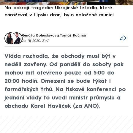
Na pokraji tragédie: Ukrajinské letadlo, které
P
ohrožoval v Lipsku dron, bylo naložené municí
e
Renáta Bohuslavová
,
Tomáš Kačmár
26. říj 2020, 21:41
Vláda rozhodla, že obchody musí být v
neděli zavřeny. Od pondělí do soboty pak
mohou mít otevřeno pouze od 5:00 do
20:00 hodin. Omezení se bude týkat i
farmářských trhů. Na tiskové konferenci po
jednání vlády to uvedl ministr průmyslu a
obchodu Karel Havlíček (za ANO).