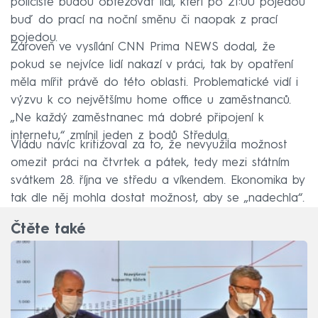
policisté budou obtěžovat lidi, kteří po 21:00 pojedou
buď do prací na noční směnu či naopak z prací
pojedou.
Zároveň ve vysílání CNN Prima NEWS dodal, že
pokud se nejvíce lidí nakazí v práci, tak by opatření
měla mířit právě do této oblasti. Problematické vidí i
výzvu k co největšímu home office u zaměstnanců.
„Ne každý zaměstnanec má dobré připojení k
internetu,“ zmínil jeden z bodů Středula.
Vládu navíc kritizoval za to, že nevyužila možnost
omezit práci na čtvrtek a pátek, tedy mezi státním
svátkem 28. října ve středu a víkendem. Ekonomika by
tak dle něj mohla dostat možnost, aby se „nadechla“.
Čtěte také