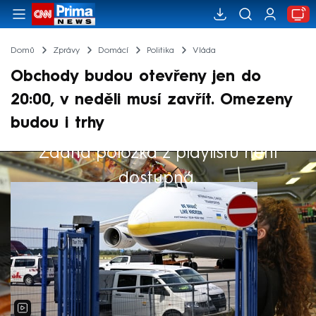
Domů
Zprávy
Domácí
Politika
Vláda
Obchody budou otevřeny jen do
20:00, v neděli musí zavřít. Omezeny
budou i trhy
Žádná položka z playlistu není
Výběr redakce
dostupná.