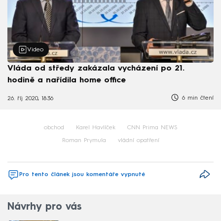
Video
Vláda od středy zakázala vycházení po 21.
hodině a nařídila home office
6 min čtení
26. říj 2020, 18:36
obchod
Karel Havlíček
CNN Prima NEWS
Roman Prymula
vládní opatření
Pro tento článek jsou komentáře vypnuté
Návrhy pro vás